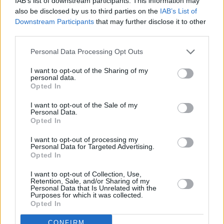
IAB’s list of downstream participants. This information may
also be disclosed by us to third parties on the
IAB’s List of
Downstream Participants
that may further disclose it to other
Vybrané články
third parties.
Personal Data Processing Opt Outs
I want to opt-out of the Sharing of my
personal data.
Opted In
I want to opt-out of the Sale of my
Personal Data.
Prima sport - co nabídne v prvním
Kdy a kde bude Prima sport k
Opted In
vysílacím týdnu
naladění na Skylinku
I want to opt-out of processing my
Personal Data for Targeted Advertising.
Opted In
Parabola.cz
- web o satelitní, terestrické a kabelové televizi, © 2000–202
•
O webu parabola.cz
•
O souborech cookies
•
Inzerce
•
Kontakt
I want to opt-out of Collection, Use,
•
Dovolená u moře
•
Bazény
Retention, Sale, and/or Sharing of my
Personal Data that Is Unrelated with the
Purposes for which it was collected.
Opted In
CONFIRM