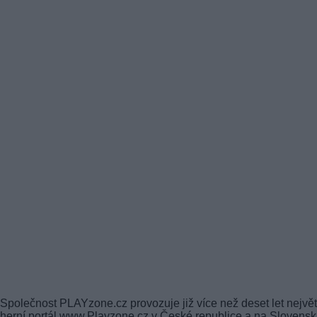
Společnost PLAYzone.cz provozuje již více než deset let největ
herní portál www.Playzone.cz v České republice a na Slovensk