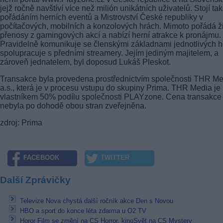
jejž ročně navštíví více než milión unikátních uživatelů. Stojí ta
pořádáním herních eventů a Mistrovství České republiky v
počítačových, mobilních a konzolových hrách. Mimoto pořádá ž
přenosy z gamingových akcí a nabízí herní atrakce k pronájmu.
Pravidelně komunikuje se členskými základnami jednotlivých h
spolupracuje s předními streamery. Jejím jediným majitelem, a
zároveň jednatelem, byl doposud Lukáš Pleskot.
Transakce byla provedena prostřednictvím společnosti THR Me
a.s., která je v procesu vstupu do skupiny Prima. THR Media je
vlastníkem 50% podílu společnosti PLAYzone. Cena transakce
nebyla po dohodě obou stran zveřejněna.
zdroj: Prima
FACEBOOK
TWITTER
Další Zprávičky
Televize Nova chystá další ročník akce Den s Novou
HBO a sport do konce léta zdarma u O2 TV
Horor Film se změní na CS Horror, kinoSvět na CS Mystery