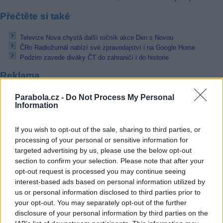
Přečtěte si také
Televize Nova chystá další ročník akce Den s Novou
ČRo Radiožurnál nabízí své zpravodajství i na Google Home
Podzim zavede diváky ČT do zahraničí i do historie
Reklama
Pracovní nabídky
Parabola.cz -
Do Not Process My Personal
Information
07.08.2026 -
Bosch Powertrain s.r.o. Jihlava • linkový střídač • mzda
48.400 Kč • příspěvek na ubytování (Jihlava, okres Jihlava)
If you wish to opt-out of the sale, sharing to third parties, or
07.08.2026 -
Bosch Powertrain s.r.o. Jihlava • obsluha CNC strojů • 
processing of your personal or sensitive information for
48.400 Kč • náborový bonus 50.000 Kč • příspěvek na ubytování (Jihl
okres Jihlava)
targeted advertising by us, please use the below opt-out
06.08.2026 -
Bosch Powertrain s.r.o. Jihlava • CNC operátor• mzda 48
section to confirm your selection. Please note that after your
Kč • náborový bonus 50.000 Kč • příspěvek na ubytování (Jihlava, ok
opt-out request is processed you may continue seeing
Jihlava)
interest-based ads based on personal information utilized by
06.08.2026 -
Bosch Powertrain s.r.o. • montážní dělník • mzda 44.700
us or personal information disclosed to third parties prior to
týdenní zálohy na mzdu 2.000 Kč (Jihlava, okres Jihlava)
06.08.2026 -
Bosch Powertrain s.r.o. Jihlava • práce ve skladu • mzda
your opt-out. You may separately opt-out of the further
48.400 Kč • náborový bonus 50.000 Kč • ubytování (Jihlava, okres Jih
disclosure of your personal information by third parties on the
... další nabídky zaměstnání