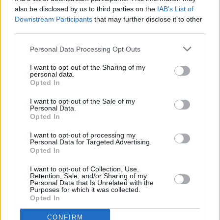
also be disclosed by us to third parties on the
IAB’s List of
Downstream Participants
that may further disclose it to other
third parties.
Prima sport - co nabídne v prvním
Kdy a kde bude Prima sport k
vysílacím týdnu
naladění na Skylinku
Personal Data Processing Opt Outs
I want to opt-out of the Sharing of my
personal data.
Opted In
I want to opt-out of the Sale of my
Personal Data.
Opted In
I want to opt-out of processing my
Personal Data for Targeted Advertising.
Opted In
Parabola.cz
- web o satelitní, terestrické a kabelové televizi, © 2000–202
•
O webu parabola.cz
•
O souborech cookies
•
Inzerce
•
Kontakt
I want to opt-out of Collection, Use,
•
Dovolená u moře
•
Bazény
Retention, Sale, and/or Sharing of my
Personal Data that Is Unrelated with the
Purposes for which it was collected.
Opted In
CONFIRM