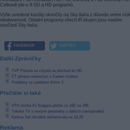
Celkově jde o 9 SD a HD programů.
Výše uvedené kanály skončily na Sky Italia z důvodu velmi níz
sledovanosti. Ostatní programy všech tří skupin jsou nadále
součástí Sky Italia.
FACEBOOK
TWITTER
Další Zprávičky
TVP Polonia se chystá na přechod do HD
ČT přinese rozloučení s Karlem Gottem
Problémy se satelitem Amos 3
Přečtěte si také
DTH služba A1 Bulgaria přešla ze 16E na 39E
Trikolor TV s novými parametry u dalších transpondérů
Kartina Sat oficiálně odstartovala na 19,2E
Reklama