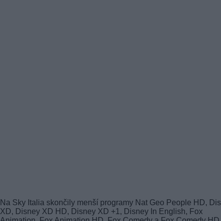
Na Sky Italia skončily menší programy Nat Geo People HD, Di
XD, Disney XD HD, Disney XD +1, Disney In English, Fox
Animation, Fox Animation HD, Fox Comedy a Fox Comedy HD