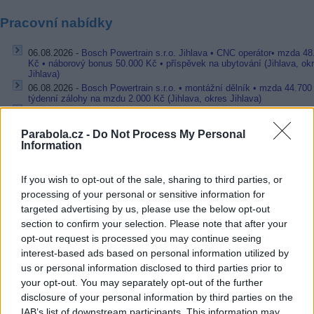
Pracovní nabídky
06.08.2026 -
Bosch Powertrain s.r.o. Jihlava • CNC operátor• mzda 48
Kč • náborový bonus 50.000 Kč • příspěvek na ubytování (Jihlava, ok
Jihlava)
06.08.2026 -
Bosch Powertrain s.r.o. • montážní dělník • mzda 44.700
týdenní zálohy na mzdu 2.000 Kč (Jihlava, okres Jihlava)
06.08.2026 -
Bosch Powertrain s.r.o. Jihlava • práce ve skladu • mzda
48.400 Kč • náborový bonus 50.000 Kč • ubytování (Jihlava, okres Jih
Parabola.cz -
Do Not Process My Personal
06.08.2026 -
Bosch Powertrain s.r.o. Jihlava • střídač • mzda 48.400 
Information
příspěvek na ubytování (Jihlava, okres Jihlava)
06.08.2026 -
Bosch Powertrain s.r.o. • seřizování strojů • mzda 48.400
náborový bonus 100.000 Kč • ubytování (Jihlava, okres Jihlava)
If you wish to opt-out of the sale, sharing to third parties, or
... další nabídky zaměstnání
processing of your personal or sensitive information for
targeted advertising by us, please use the below opt-out
section to confirm your selection. Please note that after your
Vybrané články
opt-out request is processed you may continue seeing
interest-based ads based on personal information utilized by
us or personal information disclosed to third parties prior to
your opt-out. You may separately opt-out of the further
disclosure of your personal information by third parties on the
IAB’s list of downstream participants. This information may