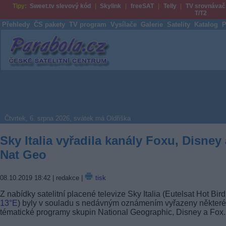
Tipy:
Sweet.tv slevový kód
Skylink
freeSAT
Telly
TV srovnávač
T/T2
Přehledy
ČS pakety
TV program
Vysílače
Galerie
Satelity
Katalog
P
Parabola.cz
Čtvrtek, 6. srpna 2026, svátek má Oldřiška
Sky Italia vyřadila kanály Foxu, Disney 
Nat Geo
08.10.2019 18:42
| redakce |
tisk
Z nabídky satelitní placené televize Sky Italia (Eutelsat Hot Bird
13°E
) byly v souladu s nedávným oznámením vyřazeny některé
tématické programy skupin National Geographic, Disney a Fox.