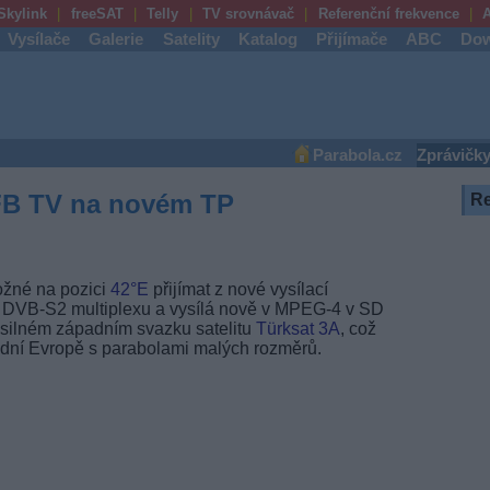
Skylink
freeSAT
Telly
TV srovnávač
Referenční frekvence
A
Vysílače
Galerie
Satelity
Katalog
Přijímače
ABC
Dow
Parabola.cz
Zprávičk
 FB TV na novém TP
R
ožné na pozici
42°E
přijímat z nové vysílací
o DVB-S2 multiplexu a vysílá nově v MPEG-4 v SD
 v silném západním svazku satelitu
Türksat 3A
, což
ední Evropě s parabolami malých rozměrů.