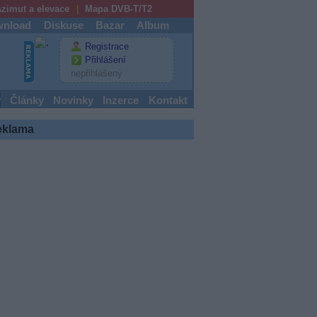
zimut a elevace
Mapa DVB-T/T2
nload
Diskuse
Bazar
Album
Registrace
Přihlášení
nepřihlášený
y
Články
Novinky
Inzerce
Kontakt
eklama