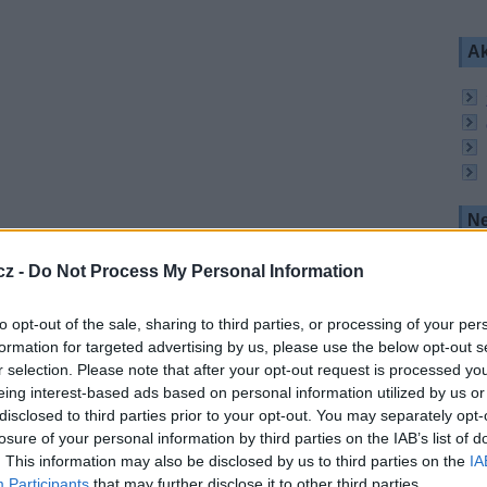
Ak
Ne
ureckého multisportovního klubu Fenerbahce SK.
 fotbalu, basketbalu, volejbalu, atletiky, plavání,
cz -
Do Not Process My Personal Information
ílá zdarma na území Turecka a Evropy v SD
jen abonentům Digiturku na pozici 7°E.
to opt-out of the sale, sharing to third parties, or processing of your per
formation for targeted advertising by us, please use the below opt-out s
r selection. Please note that after your opt-out request is processed y
eing interest-based ads based on personal information utilized by us or
dním kmitočtu 12,345 GHz, pol. V, SR 30000, FEC
disclosed to third parties prior to your opt-out. You may separately opt-
G-2 v SD rozlišení, kde patrně brzy skončí.
losure of your personal information by third parties on the IAB’s list of
. This information may also be disclosed by us to third parties on the
IA
Participants
that may further disclose it to other third parties.