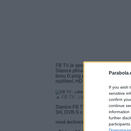
FB TV je sportovní kanál hlavního t
Stanice přináší zpravodajství ze světa
Parabola.
boxu či ping pongu. Stanice se vys
rozlišení. HD verze je poskytována 
If you wish 
sensitive in
▲ FB TV - záběr z příjmu stanice
confirm you
continue se
Stanice FB TV stále vysílá na půvo
information 
3/4, DVB-S v zastaralém kodeku MPE
further disc
nové technické parametry - FB TV:
participants
Downstream 