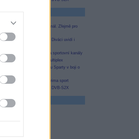
p Zprávičky
Skylink spustil nový Test kanál. Zřejmě pro
Prima sport
Oneplay zařadí Prima sport. Diváci uvidí i
zápas Sparty proti Lyonu
AMC získala licence pro dva sportovní kanály
Operátor Du převzal další multiplex
Prima sport odvysílá i odvetu Sparty v boji o
Ligu mistrů
Antik TV potvrdil zařazení Prima sport
Televisa Networks přešla na DVB-S2X
 program
5 Vyprávěj
5 Všechnopárty
0 Hercule Poirot