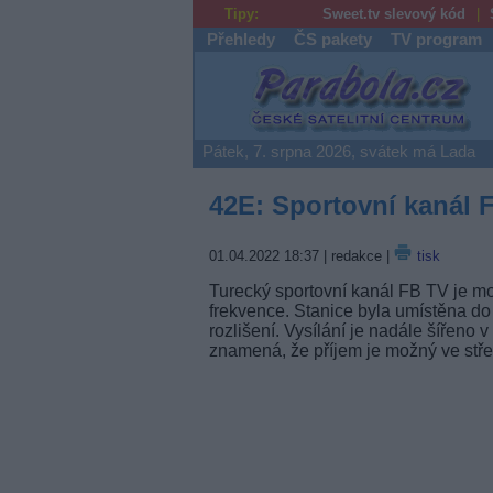
Tipy:
Sweet.tv slevový kód
Přehledy
ČS pakety
TV program
Parabola.cz
Pátek, 7. srpna 2026, svátek má Lada
42E: Sportovní kanál
01.04.2022 18:37
| redakce |
tisk
Turecký sportovní kanál FB TV je m
frekvence. Stanice byla umístěna d
rozlišení. Vysílání je nadále šířeno
znamená, že příjem je možný ve stř