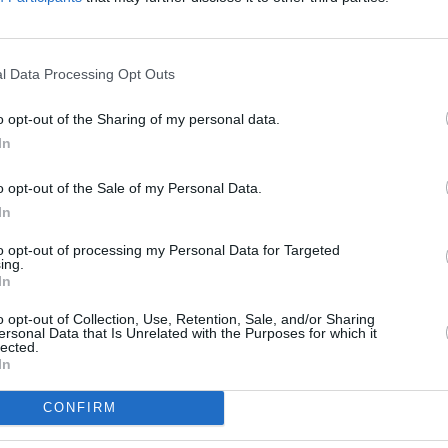
GHz, pol. V, SR 30000, FEC 2/3, DVB-S2/8PSK,
FTA
To
l Data Processing Opt Outs
R
o opt-out of the Sharing of my personal data.
In
 stanice Pick
é příběhy, kterým nebudete chtít věřit
o opt-out of the Sale of my Personal Data.
V Samsung
In
to opt-out of processing my Personal Data for Targeted
ing.
In
 stanice Pick
í do regionů
o opt-out of Collection, Use, Retention, Sale, and/or Sharing
TV
ersonal Data that Is Unrelated with the Purposes for which it
lected.
In
20:1
21:0
CONFIRM
22:0
 Jihlava • CNC operátor• mzda 48.400 Kč • náborový bonus