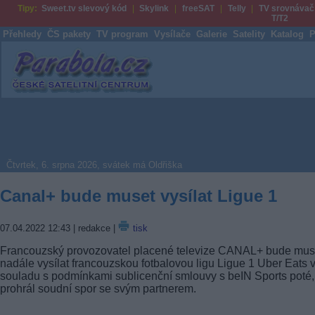
Tipy:
Sweet.tv slevový kód
Skylink
freeSAT
Telly
TV srovnávač
T/T2
Přehledy
ČS pakety
TV program
Vysílače
Galerie
Satelity
Katalog
P
Parabola.cz
Čtvrtek, 6. srpna 2026, svátek má Oldřiška
Canal+ bude muset vysílat Ligue 1
07.04.2022 12:43
| redakce |
tisk
Francouzský provozovatel placené televize CANAL+ bude muse
nadále vysílat francouzskou fotbalovou ligu Ligue 1 Uber Eats 
souladu s podmínkami sublicenční smlouvy s beIN Sports poté,
prohrál soudní spor se svým partnerem.