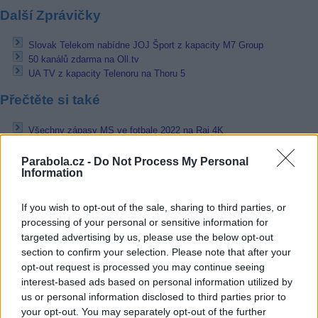
Další Zprávičky
Slovak Telekom nabídne JOJ Šport z kapacity M7 Group
50 kanálů zdarma na Oll.tv
UA TV z kapacity Telenoru na Thoru 5
Přečtěte si také
Všechny zápasy MS ve fotbale 2022 na Rai 4K
RT přišla o licenci v Británii
Nejenom Premier League. V Rusku se nevysílá ani Ligue 1
Parabola.cz -
Do Not Process My Personal
Information
Reklama
If you wish to opt-out of the sale, sharing to third parties, or
Pracovní nabídky
processing of your personal or sensitive information for
targeted advertising by us, please use the below opt-out
06.08.2026 -
Bosch Powertrain s.r.o. Jihlava • CNC operátor• mzda 48
section to confirm your selection. Please note that after your
Kč • náborový bonus 50.000 Kč • příspěvek na ubytování (Jihlava, ok
Jihlava)
opt-out request is processed you may continue seeing
06.08.2026 -
Bosch Powertrain s.r.o. • montážní dělník • mzda 44.700
interest-based ads based on personal information utilized by
týdenní zálohy na mzdu 2.000 Kč (Jihlava, okres Jihlava)
us or personal information disclosed to third parties prior to
06.08.2026 -
Bosch Powertrain s.r.o. Jihlava • práce ve skladu • mzda
your opt-out. You may separately opt-out of the further
48.400 Kč • náborový bonus 50.000 Kč • ubytování (Jihlava, okres Jih