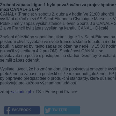
Zrušení zápasu Ligue 1 bylo považováno za projev špatné 
mezi CANAL+ a LFP.
CANAL+ (Francie) v sobotu 2. dubna v hodin Ve 21:00 ukončil
vysílání utkání mezi AS Saint-Étienne a Olympique Marseille. V
Polsku měly zápas vysílat stanice Eleven Sports 3 a CANAL+ 
2 a ve Francii byl zápas vysílán na kanálu CANAL+ Décalé.
Zrušení důležitého sobotního utkání Ligue 1 v Saint-Étienne na
poslední chvíli vyvolalo ve světě francouzského fotbalu a médií
bouři. Nakonec byl tento zápas odložen na neděli v 15:00 hodi
(skončil výsledkem 4:2 pro OM). Společnost CANAL+ se
odvolávala na potíže s přístupem na stadion Geoffroy-Guichard
se měl zápas odehrát.
Vysílatel uvedl, že ho změna donutila poskytovat omezené vysí
přeloženého zápasu a posteskl si, že rozhodnutí „uložené LFP [.
by připravilo předplatitele o produkční standardy, které důsledn
poskytuje pro každou významnou událost“.
zdroj:
satkurier.pl
+ TS + Eurosport France
FACEBOOK
TWITTER