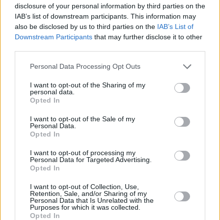
disclosure of your personal information by third parties on the
06.08.2026 -
Bosch Powertrain s.r.o. Jihlava • střídač • mzda 48.400 
příspěvek na ubytování (Jihlava, okres Jihlava)
IAB’s list of downstream participants. This information may
06.08.2026 -
Bosch Powertrain s.r.o. • seřizování strojů • mzda 48.400
also be disclosed by us to third parties on the
IAB’s List of
náborový bonus 100.000 Kč • ubytování (Jihlava, okres Jihlava)
Downstream Participants
that may further disclose it to other
... další nabídky zaměstnání
third parties.
Personal Data Processing Opt Outs
Vybrané články
I want to opt-out of the Sharing of my
personal data.
Opted In
I want to opt-out of the Sale of my
Personal Data.
Opted In
I want to opt-out of processing my
Personal Data for Targeted Advertising.
Prima sport - co nabídne v prvním
Kdy a kde bude Prima sport k
Opted In
vysílacím týdnu
naladění na Skylinku
I want to opt-out of Collection, Use,
Retention, Sale, and/or Sharing of my
Personal Data that Is Unrelated with the
Parabola.cz
- web o satelitní, terestrické a kabelové televizi, © 2000–202
Purposes for which it was collected.
•
O webu parabola.cz
•
O souborech cookies
•
Inzerce
•
Kontakt
Opted In
•
Dovolená u moře
•
Bazény