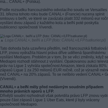
má... CANAL+ (Polska).
Podle rozsudku francouzského odvolacího soudu ve Versailles
31. března tohoto roku bude CANAL+ (Francie) nucena splnit
smlouvu s beIN, ve které se zavázala platit 332 milionů eur roč
vysílání dvou zápasů z každého kola a beIN poté poskytla
sublicenci společnosti Vivendi.
▲ Loga CANAL+, beIN a LFP (foto: CANAL+/LFP/satkurier.pl)
Tato dohoda byla uzavřena předtím, než francouzská fotbalová l
LFP, znovu vydražila hlavní práva dříve udělená španělskému
vysílání Mediapro. Problém je v tom, že se věci změnily, když s
Mediapro rozhodl stáhnout z vysílání. Opakovanou aukci televi
práv na Ligue 1 vyhrála společnost Amazon, která získala 80%
zápasů Ligue 1 za 250 milionů EUR ročně, což je výrazně mén
než CANAL+ na 20% zápasů. To se nelíbilo vedení CANAL+ G
(Vivendi).
CANAL+ a beIN měly před nedávným soudním případem
mnoho právních sporů s LFP.
Dřívější soudní rozhodnutí však potvrdila právo LFP znovu vydr
pouze část zápasů Ligue 1 Uber Eats, které jí byly vráceny
společností Mediapro.