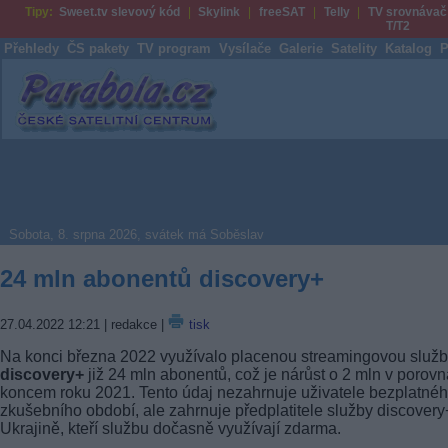
Tipy:
Sweet.tv slevový kód
Skylink
freeSAT
Telly
TV srovnávač
T/T2
Přehledy
ČS pakety
TV program
Vysílače
Galerie
Satelity
Katalog
P
Parabola.cz
Sobota, 8. srpna 2026, svátek má Soběslav
24 mln abonentů discovery+
27.04.2022 12:21
| redakce |
tisk
Na konci března 2022 využívalo placenou streamingovou služ
discovery+
již 24 mln abonentů, což je nárůst o 2 mln v porovn
koncem roku 2021. Tento údaj nezahrnuje uživatele bezplatné
zkušebního období, ale zahrnuje předplatitele služby discovery
Ukrajině, kteří službu dočasně využívají zdarma.