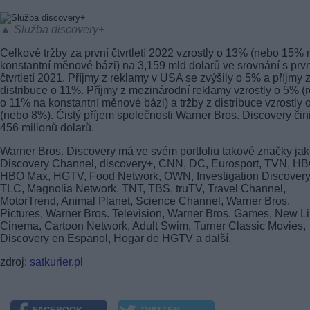
▲ Služba discovery+
Celkové tržby za první čtvrtletí 2022 vzrostly o 13% (nebo 15% 
konstantní měnové bázi) na 3,159 mld dolarů ve srovnání s prv
čtvrtletí 2021. Příjmy z reklamy v USA se zvýšily o 5% a příjmy 
distribuce o 11%. Příjmy z mezinárodní reklamy vzrostly o 5% (r
o 11% na konstantní měnové bázi) a tržby z distribuce vzrostly
(nebo 8%). Čistý příjem společnosti Warner Bros. Discovery čini
456 milionů dolarů.
Warner Bros. Discovery má ve svém portfoliu takové značky ja
Discovery Channel, discovery+, CNN, DC, Eurosport, TVN, HB
HBO Max, HGTV, Food Network, OWN, Investigation Discovery
TLC, Magnolia Network, TNT, TBS, truTV, Travel Channel,
MotorTrend, Animal Planet, Science Channel, Warner Bros.
Pictures, Warner Bros. Television, Warner Bros. Games, New L
Cinema, Cartoon Network, Adult Swim, Turner Classic Movies,
Discovery en Espanol, Hogar de HGTV a další.
zdroj:
satkurier.pl