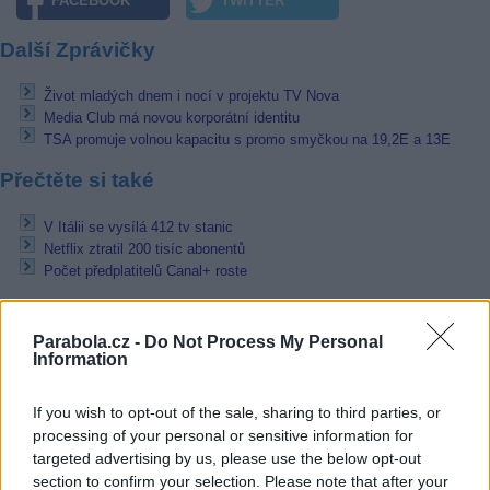
FACEBOOK
TWITTER
Další Zprávičky
Život mladých dnem i nocí v projektu TV Nova
Media Club má novou korporátní identitu
TSA promuje volnou kapacitu s promo smyčkou na 19,2E a 13E
Přečtěte si také
V Itálii se vysílá 412 tv stanic
Netflix ztratil 200 tisíc abonentů
Počet předplatitelů Canal+ roste
Reklama
Parabola.cz -
Do Not Process My Personal
Pracovní nabídky
Information
07.08.2026 -
Bosch Powertrain s.r.o. Jihlava • linkový střídač • mzda
If you wish to opt-out of the sale, sharing to third parties, or
48.400 Kč • příspěvek na ubytování (Jihlava, okres Jihlava)
processing of your personal or sensitive information for
07.08.2026 -
Bosch Powertrain s.r.o. Jihlava • obsluha CNC strojů • 
48.400 Kč • náborový bonus 50.000 Kč • příspěvek na ubytování (Jihl
targeted advertising by us, please use the below opt-out
okres Jihlava)
section to confirm your selection. Please note that after your