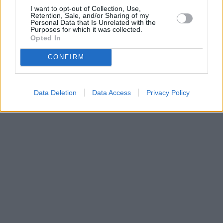
Parabola.cz
- web o satelitní, terestrické a kabelové televizi, © 2000–202
I want to opt-out of Collection, Use,
•
O webu parabola.cz
•
O souborech cookies
•
Inzerce
•
Kontakt
Retention, Sale, and/or Sharing of my
•
Dovolená u moře
•
Bazény
Personal Data that Is Unrelated with the
Purposes for which it was collected.
Opted In
CONFIRM
Data Deletion
Data Access
Privacy Policy