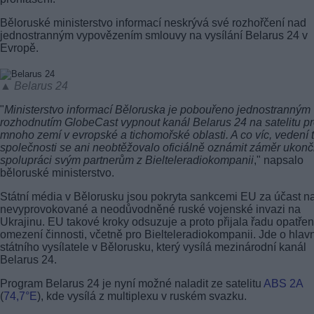
Běloruské ministerstvo informací neskrývá své rozhořčení nad
jednostranným vypovězením smlouvy na vysílání Belarus 24 v
Evropě.
▲ Belarus 24
"
Ministerstvo informací Běloruska je pobouřeno jednostranným
rozhodnutím GlobeCast vypnout kanál Belarus 24 na satelitu p
mnoho zemí v evropské a tichomořské oblasti. A co víc, vedení 
společnosti se ani neobtěžovalo oficiálně oznámit záměr ukonči
spolupráci svým partnerům z Bielteleradiokompanii
," napsalo
běloruské ministerstvo.
Státní média v Bělorusku jsou pokryta sankcemi EU za účast n
nevyprovokované a neodůvodněné ruské vojenské invazi na
Ukrajinu. EU takové kroky odsuzuje a proto přijala řadu opatřen
omezení činnosti, včetně pro Bielteleradiokompanii. Jde o hlav
státního vysílatele v Bělorusku, který vysílá mezinárodní kanál
Belarus 24.
Program Belarus 24 je nyní možné naladit ze satelitu
ABS 2A
(
74,7°E
), kde vysílá z multiplexu v ruském svazku.