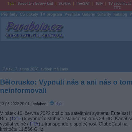
Tipy:
Sweet.tv slevový kód
Skylink
freeSAT
Telly
TV srovnávač
T/T2
Přehledy
ČS pakety
TV program
Vysílače
Galerie
Satelity
Katalog
P
Parabola.cz
Pátek, 7. srpna 2026, svátek má Lada
Bělorusko: Vypnuli nás a ani nás o to
neinformovali
13.06.2022 20:01
| redakce |
tisk
V pátek 10. června 2022 došlo na satelitním systému Eutelsat 
Bird (
13°E
) k vypnutí distribuce stanice Belarus 24 HD. Kanál s
vysílal volně (
FTA
) z transpondéru společnosti GlobeCast na
kmitočtu 11,566 GHz.