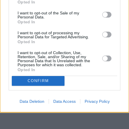
Opted In
I want to opt-out of the Sale of my
Personal Data.
Opted In
Prima sport - co nabídne v prvním
Kdy a kde bude Prima sport k
I want to opt-out of processing my
vysílacím týdnu
naladění na Skylinku
Personal Data for Targeted Advertising.
Opted In
I want to opt-out of Collection, Use,
Parabola.cz
- web o satelitní, terestrické a kabelové televizi, © 2000–202
Retention, Sale, and/or Sharing of my
•
O webu parabola.cz
•
O souborech cookies
•
Inzerce
•
Kontakt
Personal Data that Is Unrelated with the
•
Dovolená u moře
Purposes for which it was collected.
•
Bazény
Opted In
CONFIRM
Data Deletion
Data Access
Privacy Policy