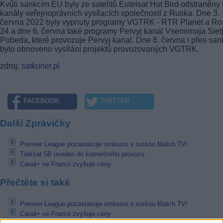
Kvůli sankcím EU byly ze satelitů Eutelsat Hot Bird odstraněny 
kanály veřejnoprávních vysílacích společností z Ruska. Dne 3.
června 2022 byly vypnuty programy VGTRK - RTR Planet a Ro
24 a dne 6. června také programy Pervyj kanal Vsemirnaja Sietj
Pobeda, které provozuje Pervyj kanal. Dne 8. června i přes sa
bylo obnoveno vysílání projektů provozovaných VGTRK.
zdroj:
satkurier.pl
FACEBOOK
TWITTER
Další Zprávičky
Premier League pozastavuje smlouvu s ruskou Match TV!
Türksat 5B uveden do komerčního provozu
Canal+ ve Francii zvyšuje ceny
Přečtěte si také
Premier League pozastavuje smlouvu s ruskou Match TV!
Canal+ ve Francii zvyšuje ceny