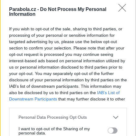
Český rozhlas Radiožurnál přichází s novou vizuální identitou
Parabola.cz -
Do Not Process My Personal
Reklama
Information
Pracovní nabídky
If you wish to opt-out of the sale, sharing to third parties, or
processing of your personal or sensitive information for
06.08.2026 -
Bosch Powertrain s.r.o. Jihlava • CNC operátor• mzda 48
targeted advertising by us, please use the below opt-out
Kč • náborový bonus 50.000 Kč • příspěvek na ubytování (Jihlava, ok
Jihlava)
section to confirm your selection. Please note that after your
06.08.2026 -
Bosch Powertrain s.r.o. • montážní dělník • mzda 44.700
opt-out request is processed you may continue seeing
týdenní zálohy na mzdu 2.000 Kč (Jihlava, okres Jihlava)
interest-based ads based on personal information utilized by
06.08.2026 -
Bosch Powertrain s.r.o. Jihlava • práce ve skladu • mzda
us or personal information disclosed to third parties prior to
48.400 Kč • náborový bonus 50.000 Kč • ubytování (Jihlava, okres Jih
your opt-out. You may separately opt-out of the further
06.08.2026 -
Bosch Powertrain s.r.o. Jihlava • střídač • mzda 48.400 
příspěvek na ubytování (Jihlava, okres Jihlava)
disclosure of your personal information by third parties on the
06.08.2026 -
Bosch Powertrain s.r.o. • seřizování strojů • mzda 48.400
IAB’s list of downstream participants. This information may
náborový bonus 100.000 Kč • ubytování (Jihlava, okres Jihlava)
also be disclosed by us to third parties on the
IAB’s List of
... další nabídky zaměstnání
Downstream Participants
that may further disclose it to other
third parties.
Vybrané články
Personal Data Processing Opt Outs
I want to opt-out of the Sharing of my
personal data.