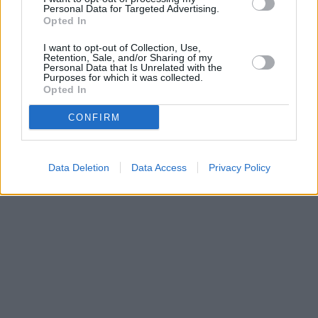
Personal Data for Targeted Advertising.
Opted In
Prima sport - co nabídne v prvním
Kdy a kde bude Prima sport k
vysílacím týdnu
naladění na Skylinku
I want to opt-out of Collection, Use,
Retention, Sale, and/or Sharing of my
Personal Data that Is Unrelated with the
Purposes for which it was collected.
Parabola.cz
- web o satelitní, terestrické a kabelové televizi, © 2000–202
Opted In
•
O webu parabola.cz
•
O souborech cookies
•
Inzerce
•
Kontakt
•
Dovolená u moře
•
Bazény
CONFIRM
Data Deletion
Data Access
Privacy Policy