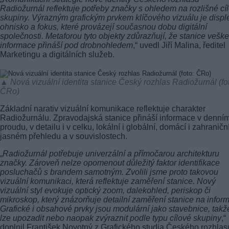
Radiožurnál reflektuje potřeby značky s ohledem na rozlišné cí
skupiny. Výrazným grafickým prvkem klíčového vizuálu je disple
ohnisko a fokus, které provázejí současnou dobu digitální
společnosti. Metaforou tyto objekty zdůrazňují, že stanice veške
informace přináší pod drobnohledem
,“ uvedl Jiří Malina, ředitel
Marketingu a digitálních služeb.
▲ Nová vizuální identita stanice Český rozhlas Radiožurnál (fo
ČRo)
Základní narativ vizuální komunikace reflektuje charakter
Radiožurnálu. Zpravodajská stanice přináší informace v denní
proudu, v detailu i v celku, lokální i globální, domácí i zahraniční
jasném přehledu a v souvislostech.
„
Radiožurnál potřebuje univerzální a přímočarou architekturu
značky. Zároveň nelze opomenout důležitý faktor identifikace
posluchačů s brandem samotným. Zvolili jsme proto takovou
vizuální komunikaci, která reflektuje zaměření stanice. Nový
vizuální styl evokuje optický zoom, dalekohled, periskop či
mikroskop, který znázorňuje detailní zaměření stanice na infor
Grafické i obsahové prvky jsou modulární jako stavebnice, takž
lze upozadit nebo naopak zvýraznit podle typu cílové skupiny
,“
doplnil František Novotný z Grafického studia Českého rozhlas