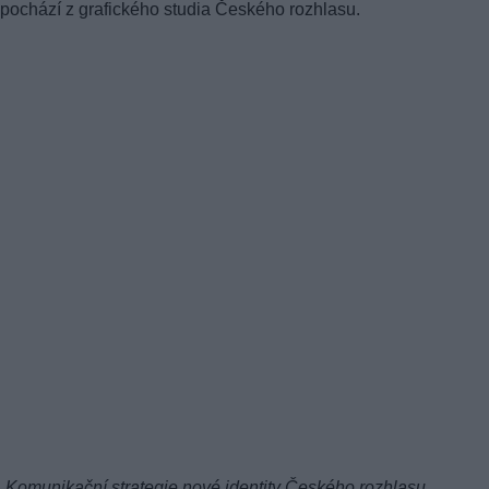
pochází z grafického studia Českého rozhlasu.
„
Komunikační strategie nové identity Českého rozhlasu