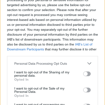
processing of your personal or sensitive information for
targeted advertising by us, please use the below opt-out
07.08.2026 -
Bosch Powertrain s.r.o. Jihlava • linkový střídač • mzda
section to confirm your selection. Please note that after your
48.400 Kč • příspěvek na ubytování (Jihlava, okres Jihlava)
opt-out request is processed you may continue seeing
07.08.2026 -
Bosch Powertrain s.r.o. Jihlava • obsluha CNC strojů • 
48.400 Kč • náborový bonus 50.000 Kč • příspěvek na ubytování (Jihl
interest-based ads based on personal information utilized by
okres Jihlava)
us or personal information disclosed to third parties prior to
07.08.2026 -
Specialista pro elektronická zařízení údržby (m/ž) (tř. Vá
your opt-out. You may separately opt-out of the further
Klementa 869, Mladá Boleslav II)
disclosure of your personal information by third parties on the
06.08.2026 -
Bosch Powertrain s.r.o. Jihlava • CNC operátor• mzda 48
IAB’s list of downstream participants. This information may
Kč • náborový bonus 50.000 Kč • příspěvek na ubytování (Jihlava, ok
Jihlava)
also be disclosed by us to third parties on the
IAB’s List of
06.08.2026 -
Bosch Powertrain s.r.o. • montážní dělník • mzda 44.700
Downstream Participants
that may further disclose it to other
týdenní zálohy na mzdu 2.000 Kč (Jihlava, okres Jihlava)
third parties.
... další nabídky zaměstnání
Personal Data Processing Opt Outs
Vybrané články
I want to opt-out of the Sharing of my
personal data.
Opted In
I want to opt-out of the Sale of my
Personal Data.
Opted In
I want to opt-out of processing my