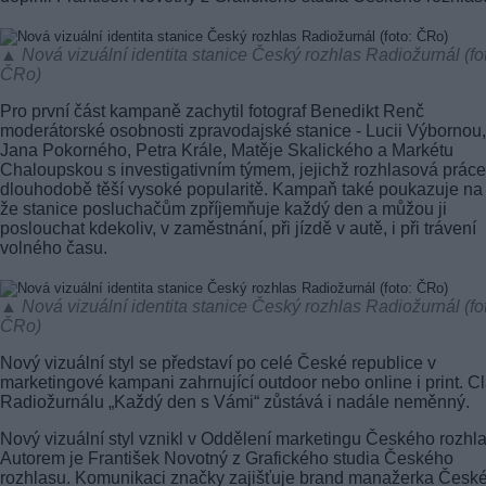
▲ Nová vizuální identita stanice Český rozhlas Radiožurnál (fo
ČRo)
Pro první část kampaně zachytil fotograf Benedikt Renč
moderátorské osobnosti zpravodajské stanice - Lucii Výbornou,
Jana Pokorného, Petra Krále, Matěje Skalického a Markétu
Chaloupskou s investigativním týmem, jejichž rozhlasová práce
dlouhodobě těší vysoké popularitě. Kampaň také poukazuje na 
že stanice posluchačům zpříjemňuje každý den a můžou ji
poslouchat kdekoliv, v zaměstnání, při jízdě v autě, i při trávení
volného času.
▲ Nová vizuální identita stanice Český rozhlas Radiožurnál (fo
ČRo)
Nový vizuální styl se představí po celé České republice v
marketingové kampani zahrnující outdoor nebo online i print. C
Radiožurnálu „Každý den s Vámi“ zůstává i nadále neměnný.
Nový vizuální styl vznikl v Oddělení marketingu Českého rozhl
Autorem je František Novotný z Grafického studia Českého
rozhlasu. Komunikaci značky zajišťuje brand manažerka Česk