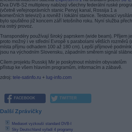
Dva DVB-S2 multiplexy nabízejí všechny federální ruské prog
(včetně veřejnoprávních stanic Pervyj kanal, Rossija 1 a
komerčních televizí) a rovněž i lokální stanice. Testovací vysílán
bylo spuštěno již koncem září letošního roku. Nyní služba přec
na ostrý provoz.
Transpondéry používají široký paprskem (wide beam). Příjem j
proto možný i ve střední Evropě s parabolami větších rozměrů (
místa příjmu odhadem 100 až 180 cm). Lepší příjmové podmínk
jsou na východním Slovensku, západním směrem signál slábne
Cílem projektu Russkij Mir je poskytnout místním obyvatelům
přístup ke všem hlavním programům, informacím a zábavě.
zdroj:
tele-satinfo.ru
+
lug-info.com
FACEBOOK
TWITTER
Další Zprávičky
Mediaset vyzkouší standard DVB-I
Sky Deutschland vyřadí 4 programy