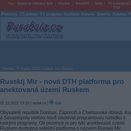
Tipy:
Sweet.tv slevový kód
Skylink
freeSAT
Telly
TV srovnávač
T/T2
Přehledy
ČS pakety
TV program
Vysílače
Galerie
Satelity
Katalog
P
Parabola.cz
Neděle, 9. srpna 2026, svátek má Roman
Russkij Mir - nová DTH platforma pro
anektovaná území Ruskem
02.12.2022 13:15
| redakce |
tisk
Obyvatelé republik Donbas, Záporoží a Chersonské oblasti, K
a Sevastopolu mohou nově sledovat programovou nabídku s
ruskými programy. Od prosince je pro tyto anektovaná území
Ruskem dostupná satelitní platforma s názvem Russkij Mir.