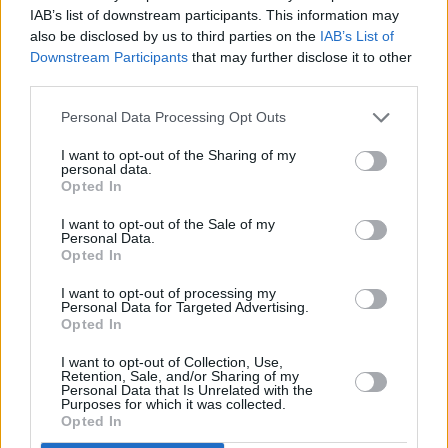
... další nabídky zaměstnání
IAB’s list of downstream participants. This information may
also be disclosed by us to third parties on the
IAB’s List of
Downstream Participants
that may further disclose it to other
Vybrané články
third parties.
Personal Data Processing Opt Outs
I want to opt-out of the Sharing of my
personal data.
Opted In
I want to opt-out of the Sale of my
Personal Data.
Prima sport - co nabídne v prvním
Kdy a kde bude Prima sport k
Opted In
vysílacím týdnu
naladění na Skylinku
I want to opt-out of processing my
Personal Data for Targeted Advertising.
Opted In
Parabola.cz
- web o satelitní, terestrické a kabelové televizi, © 2000–202
•
O webu parabola.cz
•
O souborech cookies
•
Inzerce
•
Kontakt
I want to opt-out of Collection, Use,
•
Dovolená u moře
•
Bazény
Retention, Sale, and/or Sharing of my
Personal Data that Is Unrelated with the
Purposes for which it was collected.
Opted In