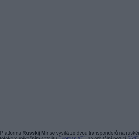
Platforma
Russkij Mir
se vysílá ze dvou transpondérů na rusk
telekomunikačním satelitu
Express AT1
na orbitální pozici
56°E