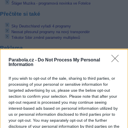
Šláger Muzika - programová novinka ve Fotelce
Přečtěte si také
Sky Deutschland vyřadí 4 programy
Neosat přesunul programy na nový transpondér
Trikolor Sibir změnil parametry multiplexů
Reklama
Pracovní nabídky
Parabola.cz -
Do Not Process My Personal
Information
07.08.2026 -
Bosch Powertrain s.r.o. Jihlava • linkový střídač • mzda
48.400 Kč • příspěvek na ubytování (Jihlava, okres Jihlava)
If you wish to opt-out of the sale, sharing to third parties, or
07.08.2026 -
Bosch Powertrain s.r.o. Jihlava • obsluha CNC strojů • 
processing of your personal or sensitive information for
48.400 Kč • náborový bonus 50.000 Kč • příspěvek na ubytování (Jihl
targeted advertising by us, please use the below opt-out
okres Jihlava)
section to confirm your selection. Please note that after your
06.08.2026 -
Bosch Powertrain s.r.o. Jihlava • CNC operátor• mzda 48
Kč • náborový bonus 50.000 Kč • příspěvek na ubytování (Jihlava, ok
opt-out request is processed you may continue seeing
Jihlava)
interest-based ads based on personal information utilized by
06.08.2026 -
Bosch Powertrain s.r.o. • montážní dělník • mzda 44.700
us or personal information disclosed to third parties prior to
týdenní zálohy na mzdu 2.000 Kč (Jihlava, okres Jihlava)
your opt-out. You may separately opt-out of the further
06.08.2026 -
Bosch Powertrain s.r.o. Jihlava • práce ve skladu • mzda
48.400 Kč • náborový bonus 50.000 Kč • ubytování (Jihlava, okres Jih
disclosure of your personal information by third parties on the