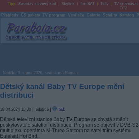
Tipy:
Sweet.tv slevový kód
Skylink
freeSAT
Telly
TV srovnávač
T/T2
Přehledy
ČS pakety
TV program
Vysílače
Galerie
Satelity
Katalog
P
Parabola.cz
Neděle, 9. srpna 2026, svátek má Roman
Dětský kanál Baby TV Europe mění
distribuci
19.04.2024 13:00
| redakce |
tisk
Dětská televizní stanice Baby TV Europe se chystá změnit
poskytovatele satelitní distribuce. Program se objevil v DVB-S2
multiplexu operátora M-Three Satcom na satelitním systému
Eutelsat Hot Bird.