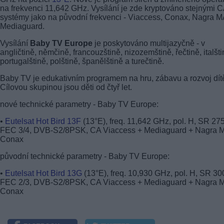
na frekvenci 11,642 GHz. Vysílání je zde kryptováno stejnými 
systémy jako na původní frekvenci - Viaccess, Conax, Nagra M
Mediaguard.
Vysílání
Baby TV Europe
je poskytováno multijazyčně - v
angličtině, němčině, francouzštině, nizozemštině, řečtině, italšti
portugalštině, polštině, španělštině a turečtině.
Baby TV je edukativním programem na hru, zábavu a rozvoj dítě
Cílovou skupinou jsou děti od čtyř let.
nové technické parametry - Baby TV Europe:
•
Eutelsat Hot Bird 13F
(13°E), freq. 11,642 GHz, pol. H, SR 27
FEC 3/4, DVB-S2/8PSK, CA Viaccess + Mediaguard + Nagra 
Conax
původní technické parametry - Baby TV Europe:
•
Eutelsat Hot Bird 13G
(13°E), freq. 10,930 GHz, pol. H, SR 30
FEC 2/3, DVB-S2/8PSK, CA Viaccess + Mediaguard + Nagra 
Conax