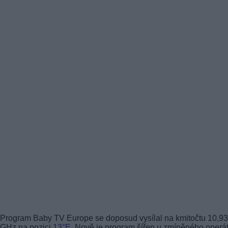
Program Baby TV Europe se doposud vysílal na kmitočtu 10,9
GHz na pozici
13°E
. Nově je program šířen u zmíněného operá