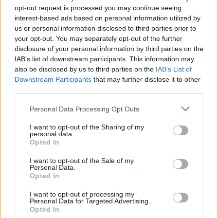
06.08.2026 -
Bosch Powertrain s.r.o. Jihlava • CNC operátor• mzda 48
opt-out request is processed you may continue seeing
Kč • náborový bonus 50.000 Kč • příspěvek na ubytování (Jihlava, ok
interest-based ads based on personal information utilized by
Jihlava)
us or personal information disclosed to third parties prior to
06.08.2026 -
Bosch Powertrain s.r.o. • montážní dělník • mzda 44.700
týdenní zálohy na mzdu 2.000 Kč (Jihlava, okres Jihlava)
your opt-out. You may separately opt-out of the further
06.08.2026 -
Bosch Powertrain s.r.o. Jihlava • práce ve skladu • mzda
disclosure of your personal information by third parties on the
48.400 Kč • náborový bonus 50.000 Kč • ubytování (Jihlava, okres Jih
IAB’s list of downstream participants. This information may
... další nabídky zaměstnání
also be disclosed by us to third parties on the
IAB’s List of
Downstream Participants
that may further disclose it to other
third parties.
Vybrané články
Personal Data Processing Opt Outs
I want to opt-out of the Sharing of my
personal data.
Opted In
I want to opt-out of the Sale of my
Personal Data.
Opted In
Prima sport - co nabídne v prvním
Kdy a kde bude Prima sport k
vysílacím týdnu
naladění na Skylinku
I want to opt-out of processing my
Personal Data for Targeted Advertising.
Opted In