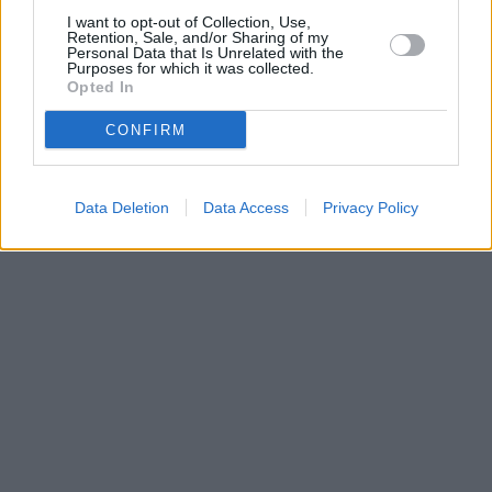
Parabola.cz
- web o satelitní, terestrické a kabelové televizi, © 2000–202
I want to opt-out of Collection, Use,
•
O webu parabola.cz
•
O souborech cookies
•
Inzerce
•
Kontakt
Retention, Sale, and/or Sharing of my
•
Dovolená u moře
•
Bazény
Personal Data that Is Unrelated with the
Purposes for which it was collected.
Opted In
CONFIRM
Data Deletion
Data Access
Privacy Policy