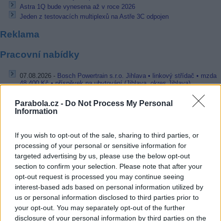
Astra 1Q bude vynesena až v roce 2026
Jeden z testovacích multiplexů na Astře 3C odpojen
Reklama
Pracovní nabídky
07.08.2026 -
Bosch Powertrain s.r.o. Jihlava • linkový střídač • mzda
48.400 Kč • příspěvek na ubytování (Jihlava, okres Jihlava)
07.08.2026 -
Bosch Powertrain s.r.o. Jihlava • obsluha CNC strojů • 
48.400 Kč • náborový bonus 50.000 Kč • příspěvek na ubytování (Jihl
Parabola.cz -
Do Not Process My Personal
okres Jihlava)
Information
06.08.2026 -
Bosch Powertrain s.r.o. Jihlava • CNC operátor• mzda 48
Kč • náborový bonus 50.000 Kč • příspěvek na ubytování (Jihlava, ok
Jihlava)
If you wish to opt-out of the sale, sharing to third parties, or
06.08.2026 -
Bosch Powertrain s.r.o. • montážní dělník • mzda 44.700
processing of your personal or sensitive information for
týdenní zálohy na mzdu 2.000 Kč (Jihlava, okres Jihlava)
targeted advertising by us, please use the below opt-out
06.08.2026 -
Bosch Powertrain s.r.o. Jihlava • práce ve skladu • mzda
section to confirm your selection. Please note that after your
48.400 Kč • náborový bonus 50.000 Kč • ubytování (Jihlava, okres Jih
opt-out request is processed you may continue seeing
... další nabídky zaměstnání
interest-based ads based on personal information utilized by
us or personal information disclosed to third parties prior to
Vybrané články
your opt-out. You may separately opt-out of the further
disclosure of your personal information by third parties on the