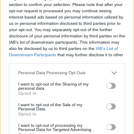
section to confirm your selection. Please note that after your
Pracovní nabídky
opt-out request is processed you may continue seeing
interest-based ads based on personal information utilized by
06.08.2026 -
Bosch Powertrain s.r.o. Jihlava • CNC operátor• mzda 48
us or personal information disclosed to third parties prior to
Kč • náborový bonus 50.000 Kč • příspěvek na ubytování (Jihlava, ok
your opt-out. You may separately opt-out of the further
Jihlava)
disclosure of your personal information by third parties on the
06.08.2026 -
Bosch Powertrain s.r.o. • montážní dělník • mzda 44.700
týdenní zálohy na mzdu 2.000 Kč (Jihlava, okres Jihlava)
IAB’s list of downstream participants. This information may
06.08.2026 -
Bosch Powertrain s.r.o. Jihlava • práce ve skladu • mzda
also be disclosed by us to third parties on the
IAB’s List of
48.400 Kč • náborový bonus 50.000 Kč • ubytování (Jihlava, okres Jih
Downstream Participants
that may further disclose it to other
06.08.2026 -
Bosch Powertrain s.r.o. Jihlava • střídač • mzda 48.400 
third parties.
příspěvek na ubytování (Jihlava, okres Jihlava)
06.08.2026 -
Bosch Powertrain s.r.o. • seřizování strojů • mzda 48.400
Personal Data Processing Opt Outs
náborový bonus 100.000 Kč • ubytování (Jihlava, okres Jihlava)
... další nabídky zaměstnání
I want to opt-out of the Sharing of my
personal data.
Opted In
Vybrané články
I want to opt-out of the Sale of my
Personal Data.
Opted In
I want to opt-out of processing my
Personal Data for Targeted Advertising.