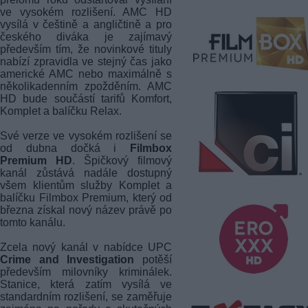
ve vysokém rozlišení. AMC HD
vysílá v češtině a angličtině a pro
českého diváka je zajímavý
především tím, že novinkové tituly
nabízí zpravidla ve stejný čas jako
americké AMC nebo maximálně s
několikadenním zpožděním. AMC
HD bude součástí tarifů Komfort,
Komplet a balíčku Relax.
Své verze ve vysokém rozlišení se
od dubna dočká i
Filmbox
Premium HD
. Špičkový filmový
kanál zůstává nadále dostupný
všem klientům služby Komplet a
balíčku Filmbox Premium, který od
března získal nový název právě po
tomto kanálu.
Zcela nový kanál v nabídce UPC
Crime and Investigation
potěší
především milovníky kriminálek.
Stanice, která zatím vysílá ve
standardním rozlišení, se zaměřuje