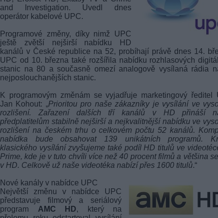
and Investigation. Uvedl dnes
operátor kabelové UPC.
Programové změny, díky nimž UPC
ještě zvětší nejširší nabídku HD
kanálů v České republice na 52, probíhají právě dnes 14. bř
UPC od 10. března také rozšířila nabídku rozhlasových digitá
stanic na 80 a současně omezí analogově vysílaná rádia n
nejposlouchanějších stanic.
K programovým změnám se vyjadřuje marketingový ředitel
Jan Kohout: „
Prioritou pro naše zákazníky je vysílání ve vy
rozlišení. Zařazení dalších tří kanálů v HD přináší n
předplatitelům stabilně nejširší a nejkvalitnější nabídku ve vy
rozlišení na českém trhu o celkovém počtu 52 kanálů. Komp
nabídka bude obsahovat 139 unikátních programů. K
klasického vysílání zvyšujeme také podíl HD titulů ve videoté
Prime, kde je v tuto chvíli více než 40 procent filmů a většina se
v HD. Celkově už naše videotéka nabízí přes 1600 titulů
.“
Nové kanály v nabídce UPC
Největší změnu v nabídce UPC
představuje filmový a seriálový
program
AMC HD
, který na
přelomu roku odstartoval vysílání