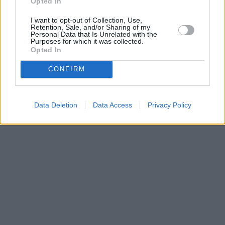
Opted In
I want to opt-out of Collection, Use,
Retention, Sale, and/or Sharing of my
Prima sport - co nabídne v prvním
Kdy a kde bude Prima sport k
Personal Data that Is Unrelated with the
vysílacím týdnu
naladění na Skylinku
Purposes for which it was collected.
Opted In
CONFIRM
Parabola.cz
- web o satelitní, terestrické a kabelové televizi, © 2000–202
•
O webu parabola.cz
•
O souborech cookies
•
Inzerce
•
Kontakt
•
Dovolená u moře
•
Bazény
Data Deletion
Data Access
Privacy Policy