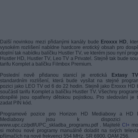
Další novinkou mezi přidanými kanály bude
Eroxxx HD
, kte
vysokém rozlišení nabídne hardcore erotický obsah pro dosp
doplní tak nabídku balíčku Hustler TV, ve kterém jsou nyní pro
Hustler HD, Hustler TV, Leo TV a Private!. Stejně tak bude sou
tarifu Komplet a balíčku Filmbox Premium.
Poslední nově přidanou stanicí je erotická
Extasy T
standardním rozlišení, která bude vysílat na stejné progr
pozici jako LEO TV od 6 do 22 hodin. Stejně jako Eroxxx HD
součástí tarifu Komplet a balíčku Hustler TV. Všechny program
dospělé jsou opatřeny dětskou pojistkou. Pro sledování je 
zadat PIN kód.
Programové pozice pro Horizon HD Mediaboxy a HD
Mediaboxy jsou k dispozici 
www.upc.cz/pdf/UPC_skladba_programu.pdf . Majitelé
CI+
mo
si mohou nové programy manuálně doladit na svých televiz
příjmačích na nové frekvenci 554 MHz, SR 6900, QAM 256.