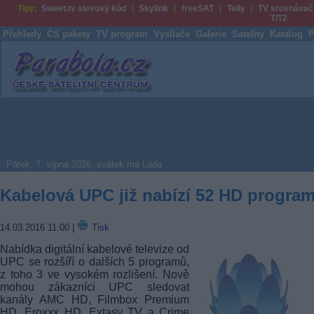
Tipy:
Sweet.tv slevový kód
Skylink
freeSAT
Telly
TV srovnávač
T/T2
Přehledy
ČS pakety
TV program
Vysílače
Galerie
Satelity
Katalog
P
Parabola.cz
Pátek, 7. srpna 2026, svátek má Lada
Kabelová UPC již nabízí 52 HD progra
14.03.2016 11:00
|
Tisk
Nabídka digitální kabelové televize od
UPC se rozšíří o dalších 5 programů,
z toho 3 ve vysokém rozlišení. Nově
mohou zákazníci UPC sledovat
kanály AMC HD, Filmbox Premium
HD, Eroxxx HD, Extasy TV a Crime