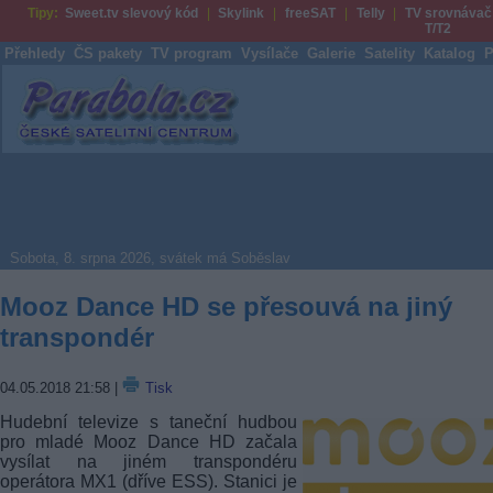
Tipy:
Sweet.tv slevový kód
Skylink
freeSAT
Telly
TV srovnávač
T/T2
Přehledy
ČS pakety
TV program
Vysílače
Galerie
Satelity
Katalog
P
Parabola.cz
Sobota, 8. srpna 2026, svátek má Soběslav
Mooz Dance HD se přesouvá na jiný
transpondér
04.05.2018 21:58
|
Tisk
Hudební televize s taneční hudbou
pro mladé Mooz Dance HD začala
vysílat na jiném transpondéru
operátora MX1 (dříve ESS). Stanici je