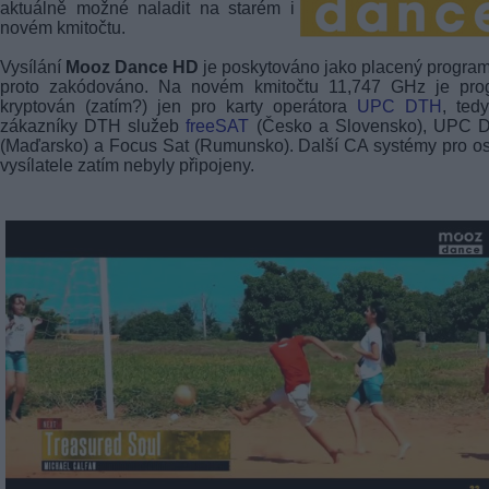
aktuálně možné naladit na starém i
novém kmitočtu.
Vysílání
Mooz Dance HD
je poskytováno jako placený program
proto zakódováno. Na novém kmitočtu 11,747 GHz je pro
kryptován (zatím?) jen pro karty operátora
UPC DTH
, ted
zákazníky DTH služeb
freeSAT
(Česko a Slovensko), UPC Di
(Maďarsko) a Focus Sat (Rumunsko). Další CA systémy pro os
vysílatele zatím nebyly připojeny.