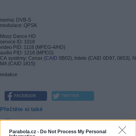
norma: DVB-S
modulace: QPSK
Mooz Dance HD
service ID: 1018
video PID: 1118 (MPEG-4/HD)
audio PID: 1218 (MPEG)
CA systémy: Conax (
CAID
0B02), Irdeto (CAID 0D97, 0653), 
MA (CAID 1815)
redakce
FACEBOOK
TWITTER
Přečtěte si také
DoQ a Fishing and Hunting na kapacitě UPC DTH
freeSAT vyřazuje hudební kanály Stingray
Parabola.cz -
Do Not Process My Personal
freeSAT testuje přechod na MPEG-4