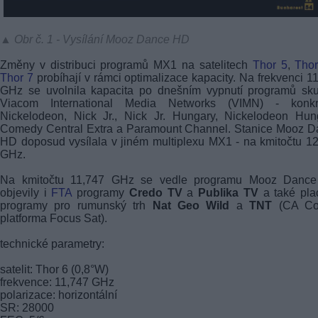
▲ Obr č. 1 - Vysílání Mooz Dance HD
Změny v distribuci programů MX1 na satelitech
Thor 5
,
Thor
Thor 7
probíhají v rámci optimalizace kapacity. Na frekvenci 1
GHz se uvolnila kapacita po dnešním vypnutí programů sku
Viacom International Media Networks (VIMN) - konkr
Nickelodeon, Nick Jr., Nick Jr. Hungary, Nickelodeon Hun
Comedy Central Extra a Paramount Channel. Stanice Mooz D
HD doposud vysílala v jiném multiplexu MX1 - na kmitočtu 1
GHz.
Na kmitočtu 11,747 GHz se vedle programu Mooz Danc
objevily i
FTA
programy
Credo TV
a
Publika TV
a také pla
programy pro rumunský trh
Nat Geo Wild
a
TNT
(CA Co
platforma Focus Sat).
technické parametry:
satelit: Thor 6 (0,8°W)
frekvence: 11,747 GHz
polarizace: horizontální
SR: 28000