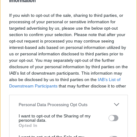
Information
Reklama
If you wish to opt-out of the sale, sharing to third parties, or
Pracovní nabídky
processing of your personal or sensitive information for
targeted advertising by us, please use the below opt-out
section to confirm your selection. Please note that after your
07.08.2026 -
Bosch Powertrain s.r.o. Jihlava • linkový střídač • mzda
48.400 Kč • příspěvek na ubytování (Jihlava, okres Jihlava)
opt-out request is processed you may continue seeing
07.08.2026 -
Bosch Powertrain s.r.o. Jihlava • obsluha CNC strojů • 
interest-based ads based on personal information utilized by
48.400 Kč • náborový bonus 50.000 Kč • příspěvek na ubytování (Jihl
us or personal information disclosed to third parties prior to
okres Jihlava)
your opt-out. You may separately opt-out of the further
07.08.2026 -
Specialista pro elektronická zařízení údržby (m/ž) (tř. Vá
Klementa 869, Mladá Boleslav II)
disclosure of your personal information by third parties on the
06.08.2026 -
Bosch Powertrain s.r.o. Jihlava • CNC operátor• mzda 48
IAB’s list of downstream participants. This information may
Kč • náborový bonus 50.000 Kč • příspěvek na ubytování (Jihlava, ok
also be disclosed by us to third parties on the
IAB’s List of
Jihlava)
Downstream Participants
that may further disclose it to other
06.08.2026 -
Bosch Powertrain s.r.o. • montážní dělník • mzda 44.700
týdenní zálohy na mzdu 2.000 Kč (Jihlava, okres Jihlava)
third parties.
... další nabídky zaměstnání
Personal Data Processing Opt Outs
I want to opt-out of the Sharing of my
Vybrané články
personal data.
Opted In