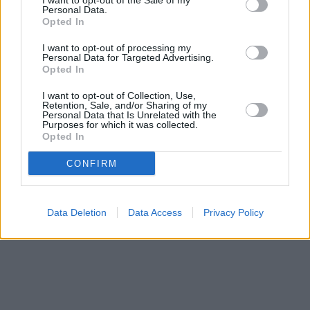
I want to opt-out of the Sale of my
Personal Data.
Opted In
I want to opt-out of processing my
Personal Data for Targeted Advertising.
Opted In
Prima sport - co nabídne v prvním
Kdy a kde bude Prima sport k
vysílacím týdnu
naladění na Skylinku
I want to opt-out of Collection, Use,
Retention, Sale, and/or Sharing of my
Personal Data that Is Unrelated with the
Purposes for which it was collected.
Opted In
Parabola.cz
- web o satelitní, terestrické a kabelové televizi, © 2000–202
•
O webu parabola.cz
•
O souborech cookies
•
Inzerce
•
Kontakt
•
Dovolená u moře
•
Bazény
CONFIRM
Data Deletion
Data Access
Privacy Policy