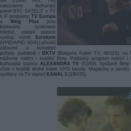
SR 21000, FEC 7/8)
nalezneme bulharský
paket BTC SATELIT s TV
s R programy.
TV Europa
a
Ring Plus
jsou
kódovány systémem
Irdeto2, ostatní stanice
vysílají volně:
Evrokom
(VPID/APID: 40/41) přináší
zábavné a kontaktní
pořady, podobně i
BKTV
(Bulgaria Kabel TV; 48/115), na 
můžeme nalézt i kvalitní filmy. Podobný program nabízí i 
bulharská stanice
ALEXANDRA TV
(52/53). Vysílané filmy
však v kvalitě druhé kopie VHS kazety. Magazíny a seriály
vysílány na TV stanici
KANAL 3
(290/35).