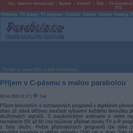
Tipy:
Sweet.tv slevový kód
Skylink
freeSAT
Telly
TV srovnávač
T/T2
Přehledy
ČS pakety
TV program
Vysílače
Galerie
Satelity
Katalog
P
Parabola.cz
Čtvrtek, 6. srpna 2026, svátek má Oldřiška
Příjem v C-pásmu s malou parabolou
03.04.2003 01:17
|
Tisk
Příjem televizních a rozhlasových programů v digitálním přeno
dnes již stává běžnou součástí vybavení každého fanouška p
družicových signálů. S parabolickými anténami o velmi ma
rozměrech (50 až 60 cm) můžeme přijímat stovky TV a R pro
z řady družic. Počet přijímatelných programů lze dále zv
použitím paraboly o větším průměru (100 cm a více). Toto pl