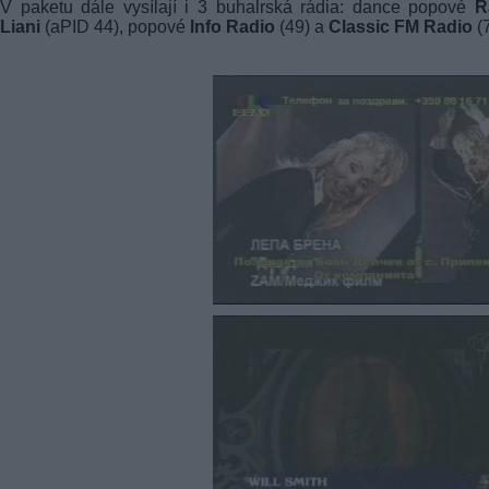
V paketu dále vysílají i 3 buhalrská rádia: dance popové
R
Liani
(aPID 44), popové
Info Radio
(49) a
Classic FM Radio
(7