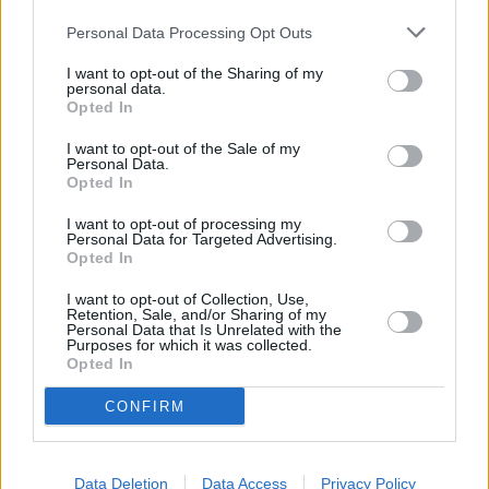
týdenní zálohy na mzdu 2.000 Kč (Jihlava, okres Jihlava)
Personal Data Processing Opt Outs
06.08.2026 -
Bosch Powertrain s.r.o. Jihlava • práce ve skladu • mzda
48.400 Kč • náborový bonus 50.000 Kč • ubytování (Jihlava, okres Jih
I want to opt-out of the Sharing of my
06.08.2026 -
Bosch Powertrain s.r.o. Jihlava • střídač • mzda 48.400 
personal data.
příspěvek na ubytování (Jihlava, okres Jihlava)
Opted In
06.08.2026 -
Bosch Powertrain s.r.o. • seřizování strojů • mzda 48.400
náborový bonus 100.000 Kč • ubytování (Jihlava, okres Jihlava)
I want to opt-out of the Sale of my
... další nabídky zaměstnání
Personal Data.
Opted In
Vybrané články
I want to opt-out of processing my
Personal Data for Targeted Advertising.
Opted In
I want to opt-out of Collection, Use,
Retention, Sale, and/or Sharing of my
Personal Data that Is Unrelated with the
Purposes for which it was collected.
Opted In
CONFIRM
Prima sport - co nabídne v prvním
Kdy a kde bude Prima sport k
vysílacím týdnu
naladění na Skylinku
Data Deletion
Data Access
Privacy Policy