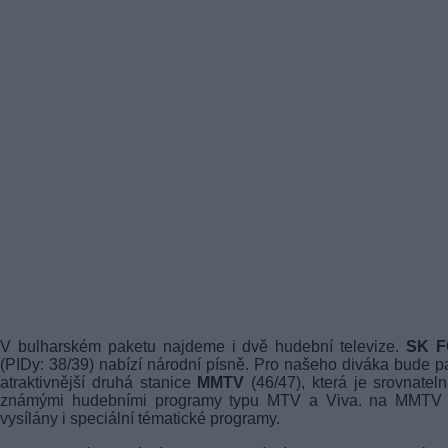
V bulharském paketu najdeme i dvě hudební televize.
SK 
(PIDy: 38/39) nabízí národní písně. Pro našeho diváka bude p
atraktivnější druhá stanice
MMTV
(46/47), která je srovnatel
známými hudebními programy typu MTV a Viva. na MMTV 
vysílány i speciální tématické programy.