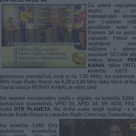
Za patrně nejzajíma
družici po prv
nainstalování konve
pro C-pásmo mů
považovat ruský sat
Express 3A na pozic
západně. Pokud 
analogový recei
můžeme v přeno
soustavě SECAM přij
ruskou televizi
PE
KANAL
(dříve ORT1
kmitočtu 3,675
(polarizace pravotočivá, zvuk je na 7,00 MHz). Na podnosné
MHz hraje Radio Rossii, na 8,28 a 8,60 MHz rádia Voice of Ru
Signál stanice PERVIY KANAL je velmi silný.
Na stejném transpondéru vysílá v digitálu na kmitočtu 3,69
(polarizace pravotočivá, VPID 33, APID 34, SR 4030, FEC 
ruská
RTR PLANETA
. Na druhé audio stopě vysílají - v 
kanále Radio Rossii a v pravém Radio Cherchnja Svobodnaja.
Na kmitočtu 3,980 GHz
(polarizace pravotočivá,