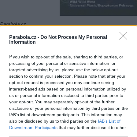
Parabola.cz
Parabola.cz -
Do Not Process My Personal
Information
FACEBOOK
TWITTER
If you wish to opt-out of the sale, sharing to third parties, or
Přečtěte si také
processing of your personal or sensitive information for
targeted advertising by us, please use the below opt-out
LNB Invacom - zlepšete si příjem
section to confirm your selection. Please note that after your
Déšť a satelitní příjem
opt-out request is processed you may continue seeing
Infinity USB
interest-based ads based on personal information utilized by
Reklama
us or personal information disclosed to third parties prior to
your opt-out. You may separately opt-out of the further
Pracovní nabídky
disclosure of your personal information by third parties on the
IAB’s list of downstream participants. This information may
also be disclosed by us to third parties on the
IAB’s List of
06.08.2026 -
Bosch Powertrain s.r.o. Jihlava • CNC operátor• mzda 48
Kč • náborový bonus 50.000 Kč • příspěvek na ubytování (Jihlava, ok
Downstream Participants
that may further disclose it to other
Jihlava)
third parties.
06.08.2026 -
Bosch Powertrain s.r.o. • montážní dělník • mzda 44.700