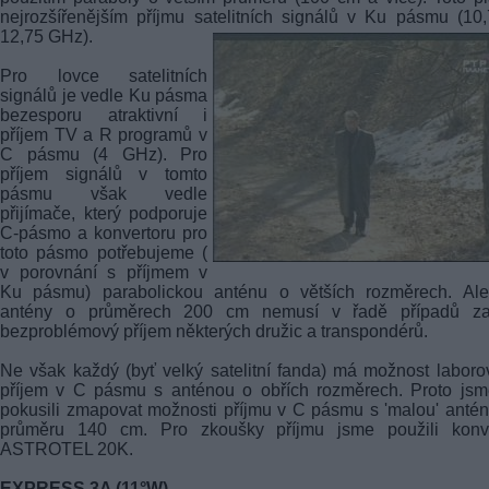
nejrozšířenějším příjmu satelitních signálů v Ku pásmu (10
12,75 GHz).
Pro lovce satelitních
signálů je vedle Ku pásma
bezesporu atraktivní i
příjem TV a R programů v
C pásmu (4 GHz). Pro
příjem signálů v tomto
pásmu však vedle
přijímače, který podporuje
C-pásmo a konvertoru pro
toto pásmo potřebujeme (
v porovnání s příjmem v
Ku pásmu) parabolickou anténu o větších rozměrech. Ale
antény o průměrech 200 cm nemusí v řadě případů zar
bezproblémový příjem některých družic a transpondérů.
Ne však každý (byť velký satelitní fanda) má možnost laboro
příjem v C pásmu s anténou o obřích rozměrech. Proto jsm
pokusili zmapovat možnosti příjmu v C pásmu s 'malou' anté
průměru 140 cm. Pro zkoušky příjmu jsme použili konve
ASTROTEL 20K.
EXPRESS 3A (11°W)