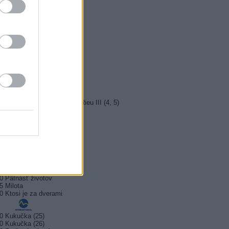
5 Kriminálka Miami VIII (13)
5 Máme rádi Česko
0 Máme rádi Česko
0 Ano, šéfe!
10 Bomber
5 Police Story: V pasti
0 Maigret (36)
5 Vítejte ve světě Andrého Rieu III (4, 5)
0 Emmanuella (2)
10 SeXoňa
0 Čo ja viem
0 Cestou necestou
5 Spojka (5/6)
0 Pätnásť životov
5 Milota
0 Ktosi je za dverami
0 Kukučka (25)
0 Kukučka (26)