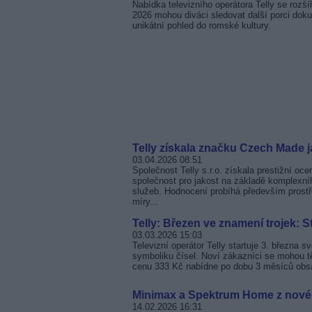
Nabídka televizního operátora Telly se rozš
2026 mohou diváci sledovat další porci doku
unikátní pohled do romské kultury.
Telly získala značku Czech Made 
03.04.2026 08:51
Společnost Telly s.r.o. získala prestižní 
společnost pro jakost na základě komplexní
služeb. Hodnocení probíhá především prostře
míry...
Telly: Březen ve znamení trojek: S
03.03.2026 15:03
Televizní operátor Telly startuje 3. března 
symboliku čísel. Noví zákazníci se mohou tě
cenu 333 Kč nabídne po dobu 3 měsíců obsa
Minimax a Spektrum Home z nové
14.02.2026 16:31