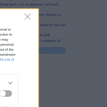
Arena Sport 1 a 2 se přejmenují na Kanal1
Sport a Kanal1 Xtra
Prima sport odstartuje 17. srpna. Naváže na
stanici Sporty TV
Nejvíce čtenářů si myslí, že sporty by měly být
sonal or
na jednom místě
ection to
Black FM v multiplexu COLOR DAB
ou may
Prima Sport začala testovat v multiplexu 24
 personal
out of the
 program
 downstream
B’s List of
5 Vyprávěj
5 Všechnopárty
0 Hercule Poirot
0 Bez motivu
5 Smrt na Nilu
00 Ohněm a mečem (2/2)
0 Lítá v tom
5 Farma Česko II (28)