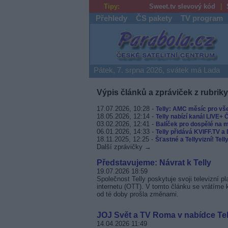
Tipy:
Sweet.tv slevový kód
Přehledy
ČS pakety
TV program
Parabola.cz
Pátek, 7. srpna 2026, svátek má Lada
Výpis článků a zpráviček z rubrik
17.07.2026, 10:28 -
Telly: AMC měsíc pro vš
18.05.2026, 12:14 -
Telly nabízí kanál LIVE+
03.02.2026, 12:41 -
Balíček pro dospělé na m
06.01.2026, 14:33 -
Telly přidává KVIFF.TV a
18.11.2025, 12:25 -
Šťastné a Tellyvizní! Tel
Další zprávičky →
Představujeme: Návrat k Telly
19.07.2026 18:59
Společnost Telly poskytuje svoji televizní p
internetu (OTT). V tomto článku se vrátíme k
od té doby prošla změnami.
JOJ Svět a TV Roma v nabídce Tel
14.04.2026 11:49