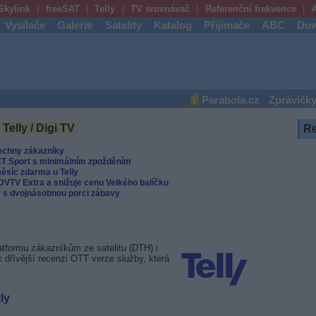
Skylink
freeSAT
Telly
TV srovnávač
Referenční frekvence
A
Vysílače
Galerie
Satelity
Katalog
Přijímače
ABC
Dow
Parabola.cz
Zprávičk
y
Telly / Digi TV
R
echny zákazníky
 ČT Sport s minimálním zpožděním
ěsíc zdarma u Telly
 DVTV Extra a snižuje cenu Velkého balíčku
ly s dvojnásobnou porci zábavy
latformu zákazníkům ze satelitu (DTH) i
 dřívější recenzi OTT verze služby, která
ly