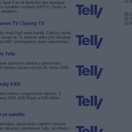
22:3
Sport 5 je od dnešního dne dostupný
 ve vysokém rozlišení (HDTV). Diváci si
detailech.
20:2
22:2
Warner TV i Sporty TV
23:3
dky hned čtyři nové kanály. Celkový počet
 stoupl na 71, balíček Velký jich obsahuje
nál AMC zpřístupněný všem zákazníkům...
o Telly
 nové sportovní stanice s prémiovým
 stanice začnou vysílat 29. února 2024.
kanály AXN
y čeká změna v programové nabídce. Z
gramy AXN, AXN Black a AXN White.
 ze satelitu
dostupný zákazníkům satelitní televize
 zákazníci internetové Telly, od středy i