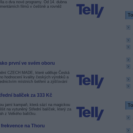
ířila o dva nové programy. Od 14. dubna
mentárních filmů v češtině a rovněž
To
jako první ve svém oboru
ocenění CZECH MADE, které uděluje Česká
ho hodnocení kvality českých výrobků a
dnictvím místních šetření a zjišťování
třední balíček za 333 Kč
svou jarní kampaň, která sází na magickou
To
šit na vytuněný Střední balíček, který za
h z Velkého balíčku.
 frekvence na Thoru