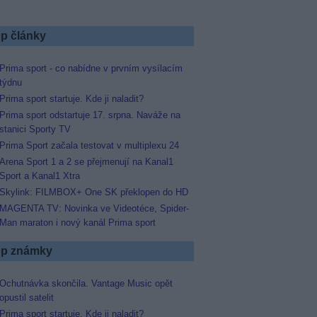
p články
Prima sport - co nabídne v prvním vysílacím
týdnu
Prima sport startuje. Kde ji naladit?
Prima sport odstartuje 17. srpna. Naváže na
stanici Sporty TV
Prima Sport začala testovat v multiplexu 24
Arena Sport 1 a 2 se přejmenují na Kanal1
Sport a Kanal1 Xtra
Skylink: FILMBOX+ One SK překlopen do HD
MAGENTA TV: Novinka ve Videotéce, Spider-
Man maraton i nový kanál Prima sport
p známky
Ochutnávka skončila. Vantage Music opět
opustil satelit
Prima sport startuje. Kde ji naladit?