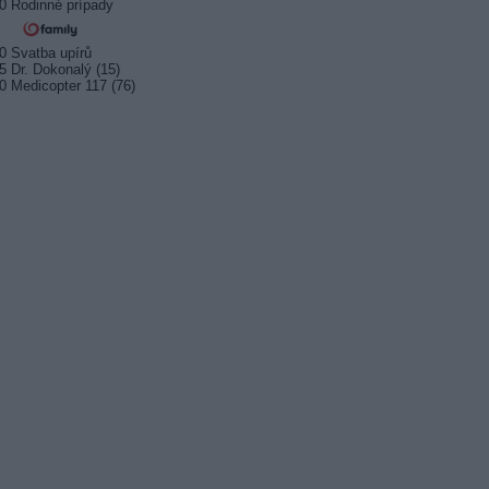
0 Rodinné prípady
0 Svatba upírů
5 Dr. Dokonalý (15)
0 Medicopter 117 (76)