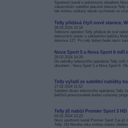
Sportovní kanál s prémiovým obsahem Nova 
zákazníkům satelitní placené televize Telly
tak mohou veškerý obsah vychutnat ve více 
Telly přidává čtyři nové stanice, 
28.03.2024 10:18
Televizní operátor Telly přidává do své nabí
televizních stanic u základního balíčku Malý
dokonce 127. Po celý duben bude navíc ka
Nova Sport 5 a Nova Sport 6 míří d
28.02.2024 14:28
Do nabídky televizního operátora Telly míří
obsahem - Nova Sport 5 a Nova Sport 6. Obě
Telly vyřadí ze satelitní nabídky 
27.02.2024 11:52
Satelitní diváci televizního operátora Tell
balíčků provozovatele budou vyřazeny pro
Telly již nabízí Premier Sport 3 HD i
03.01.2024 13:22
Nový sportovní kanál Premier Sport 3 je již 
Telly. Od Nového roku mohou stanici sledovat