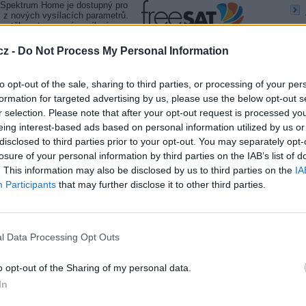
m Spektrum Home je dostupný pro
 z nových vysílacích parametrů.
 stěhovat na nové vysílací
cz -
Do Not Process My Personal Information
e o vítězství často rozhodují setiny. A
to opt-out of the sale, sharing to third parties, or processing of your per
enty dostat k televizním divákům.
formation for targeted advertising by us, please use the below opt-out s
r selection. Please note that after your opt-out request is processed y
eing interest-based ads based on personal information utilized by us or
a DVTV Extra
disclosed to third parties prior to your opt-out. You may separately opt-
TV
programové nabídky. Od Nového roku bude
losure of your personal information by third parties on the IAB’s list of
IFF.TV a publicistikou televizi DVTV
. This information may also be disclosed by us to third parties on the
IA
Participants
that may further disclose it to other third parties.
20:1
 karet
21:0
22:0
ostoucí oblibu předplacených karet a
 dispozici v dalším obchodním řetězci.
l Data Processing Opt Outs
20:0
21:4
00:
o opt-out of the Sharing of my personal data.
 novinky
In
zní operátor Telly. První informace
20:2
t vlastní tematické kanály.
22:3