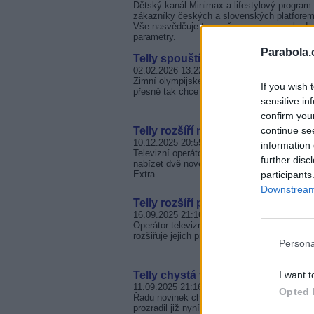
Dětský kanál Minimax a lifestylový progra
zákazníky českých a slovenských platforem
Vše nasvědčuje tomu, že programy se budou
parametry.
Parabola.
Telly spouští kanály LIVE+
02.02.2026 13:22
Zimní olympijské hry jsou svátkem sportu, kd
If you wish 
přesně tak chce Telly ty nejdůležitější mom
sensitive in
confirm you
continue se
Telly rozšíří nabídku o KVIFF.TV 
10.12.2025 20:55
information 
Televizní operátor Telly chystá rozšíření 
further disc
nabízet dvě nové stanice - filmový kanál KV
participants
Extra.
Downstream 
Telly rozšíří prodej předplacených
16.09.2025 21:16
Operátor televizní služby Telly reaguje na r
rozšiřuje jejich prodej. Od října tak budou k
Persona
I want t
Telly chystá vlastní kanály a další
11.09.2025 21:16
Opted 
Řadu novinek chystá pro své zákazník televi
prozradil již nyní. Provozovatel hodlá spusti