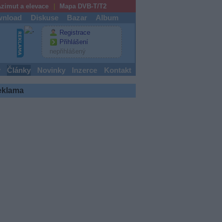
zimut a elevace
Mapa DVB-T/T2
nload
Diskuse
Bazar
Album
Registrace
Přihlášení
nepřihlášený
y
Články
Novinky
Inzerce
Kontakt
eklama