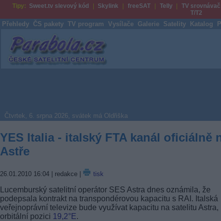
Tipy:
Sweet.tv slevový kód
Skylink
freeSAT
Telly
TV srovnávač
T/T2
Přehledy
ČS pakety
TV program
Vysílače
Galerie
Satelity
Katalog
P
Parabola.cz
Čtvrtek, 6. srpna 2026, svátek má Oldřiška
YES Italia - italský FTA kanál oficiálně 
Astře
26.01.2010 16:04
| redakce |
tisk
Lucemburský satelitní operátor SES Astra dnes oznámila, že
podepsala kontrakt na transpondérovou kapacitu s RAI. Italská
veřejnoprávní televize bude využívat kapacitu na satelitu Astra,
orbitální pozici
19,2°E
.