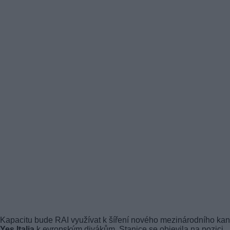
Kapacitu bude RAI využívat k šíření nového mezinárodního kan
Yes Italia
k evropským divákům. Stanice se objevila na pozici