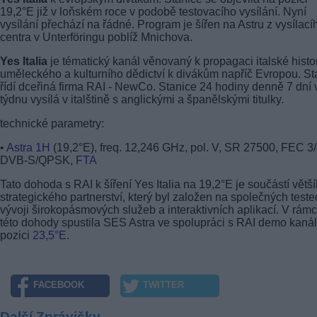
19,2°E již v loňském roce v podobě testovacího vysílání. Nyní
vysílání přechází na řádné. Program je šířen na Astru z vysílací
centra v Unterföringu poblíž Mnichova.
Yes Italia
je tématický kanál věnovaný k propagaci italské histor
uměleckého a kulturního dědictví k divákům napříč Evropou. St
řídí dceřiná firma RAI - NewCo. Stanice 24 hodiny denně 7 dní 
týdnu vysílá v italštině s anglickými a španělskými titulky.
technické parametry:
•
Astra 1H
(19,2°E), freq. 12,246 GHz, pol. V, SR 27500, FEC 3/
DVB-S/QPSK,
FTA
Tato dohoda s RAI k šíření Yes Italia na 19,2°E je součástí větš
strategického partnerství, který byl založen na společných teste
vývoji širokopásmových služeb a interaktivních aplikací. V rámc
této dohody spustila SES Astra ve spolupráci s RAI demo kanál
pozici
23,5°E
.
FACEBOOK
TWITTER
Další Zprávičky