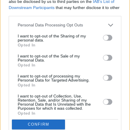
also be disclosed by us to third parties on the
IAB’s List of
Downstream Participants
that may further disclose it to other
Vybrané články
third parties.
Personal Data Processing Opt Outs
I want to opt-out of the Sharing of my
personal data.
Opted In
I want to opt-out of the Sale of my
Personal Data.
Prima sport - co nabídne v prvním
Kdy a kde bude Prima sport k
Opted In
vysílacím týdnu
naladění na Skylinku
I want to opt-out of processing my
Personal Data for Targeted Advertising.
Opted In
Parabola.cz
- web o satelitní, terestrické a kabelové televizi, © 2000–202
•
O webu parabola.cz
•
O souborech cookies
•
Inzerce
•
Kontakt
I want to opt-out of Collection, Use,
•
Dovolená u moře
•
Bazény
Retention, Sale, and/or Sharing of my
Personal Data that Is Unrelated with the
Purposes for which it was collected.
Opted In
CONFIRM