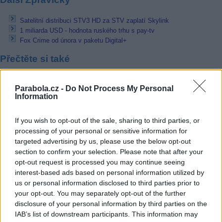
Satelitní distribuci STV3 HD za STV zaplatí Skylink
1 miliarda USD - hodnota ruského trhu s pay-tv
Fox Crime od února v paketu Digital+
Přečtěte si také
Fox Crime od února v paketu Digital+
Parabola.cz -
Do Not Process My Personal
CNBC změnilo plány - vysílá FTA na 28,5E
Information
DaVinci zapojil slovinské DVB titulky
Reklama
If you wish to opt-out of the sale, sharing to third parties, or
processing of your personal or sensitive information for
Pracovní nabídky
targeted advertising by us, please use the below opt-out
section to confirm your selection. Please note that after your
06.08.2026 -
Měřící technik - elektro (Okres Prachatice)
opt-out request is processed you may continue seeing
05.08.2026 -
Zámečník / Mechanik (Praha - východ)
interest-based ads based on personal information utilized by
05.08.2026 -
Manažer/ka pro mezinárodní spolupráci (Suchdol, Praha)
us or personal information disclosed to third parties prior to
05.08.2026 -
Technik kontroly (Plzeň - sever)
your opt-out. You may separately opt-out of the further
05.08.2026 -
Cyber Security Consultant (Nusle, Praha)
disclosure of your personal information by third parties on the
... další nabídky zaměstnání
IAB’s list of downstream participants. This information may