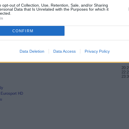
 bude NBC vysílat jako šesté v řadě. NBC vlastní
20:3
o opt-out of Collection, Use, Retention, Sale, and/or Sharing
hry v Londýně v roce 2012.
22:0
ersonal Data that Is Unrelated with the Purposes for which it
22:3
lected.
In
20:1
R
21:2
CONFIRM
22:4
20:3
21:3
Data Deletion
Data Access
Privacy Policy
ntů DTH
22:3
em
20:2
22:2
23:3
ly
i Eurosport HD
lu