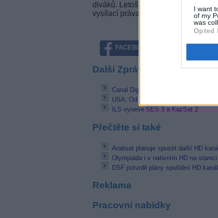
diváků. Letošní zimní olympijské hry
I want t
vysílací práva i na letní olympijské 
of my P
was col
Opted 
FACEBOOK
TWITTE
Další Zprávičky
Canal Digital má 1,06 milionu abone
USA: Od 8. února MTV s novým log
ILS vynese SES 3 a KazSat 2
Přečtěte si také
Arabsat plánuje spustit další HD kaná
Olympiáda i v nativním HD na stanic
DSF potvrdil plány spuštění HD kaná
Reklama
Pracovní nabídky