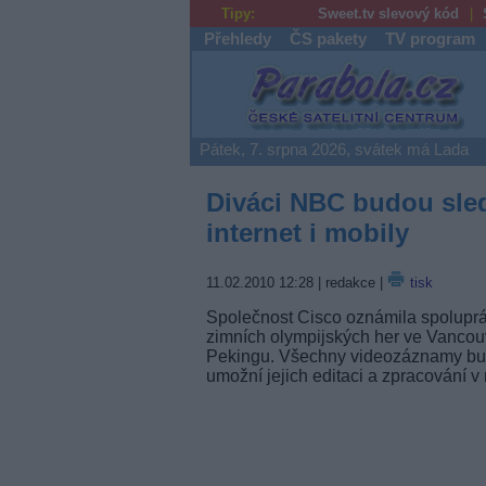
Tipy:
Sweet.tv slevový kód
Přehledy
ČS pakety
TV program
Parabola.cz
Pátek, 7. srpna 2026, svátek má Lada
Diváci NBC budou sle
internet i mobily
11.02.2010 12:28
| redakce |
tisk
Společnost Cisco oznámila spoluprác
zimních olympijských her ve Vancouv
Pekingu. Všechny videozáznamy budo
umožní jejich editaci a zpracování v