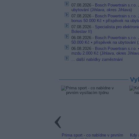
07.08.2026 -
Bosch Powertrain s.r.o. 
ubytování (Jihlava, okres Jihlava)
07.08.2026 -
Bosch Powertrain s.r.o.
bonus 50.000 Kč • příspěvek na ubyto
07.08.2026 -
Specialista pro elektron
Boleslav II)
06.08.2026 -
Bosch Powertrain s.r.o.
50.000 Kč • příspěvek na ubytování (J
06.08.2026 -
Bosch Powertrain s.r.o.
mzdu 2.000 Kč (Jihlava, okres Jihlav
... další nabídky zaměstnání
Vy
link: Slovenská TV8 (TV
Prima sport - co nabídne v prvním
Kdy 