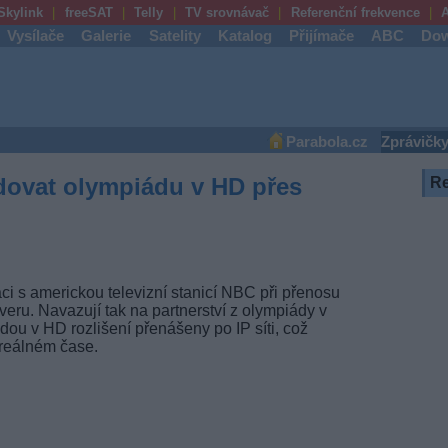
Skylink
freeSAT
Telly
TV srovnávač
Referenční frekvence
A
Vysílače
Galerie
Satelity
Katalog
Přijímače
ABC
Dow
Parabola.cz
Zprávičk
dovat olympiádu v HD přes
R
i s americkou televizní stanicí NBC při přenosu
eru. Navazují tak na partnerství z olympiády v
u v HD rozlišení přenášeny po IP síti, což
 reálném čase.