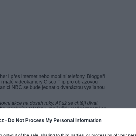
r i přes internet nebo mobilní telefony. Bloggeři
ci malé videokamery Cisco Flip pro obrazovou
tanici NBC se bude jednat o dvanáctou vysílanou
vní akce na dosah ruky. Ať už se chtějí dívat
ebo mobilního telefonu, mají vždy možnost sami se
še je tak pod jejich kontrolou
,“ řekl Panjak Patel,
e Cisco Service Provider Group ze společnosti
cz -
Do Not Process My Personal Information
TV
evizní stanicí NBC během zimních olympijských her
to opt-out of the sale, sharing to third parties, or processing of your per