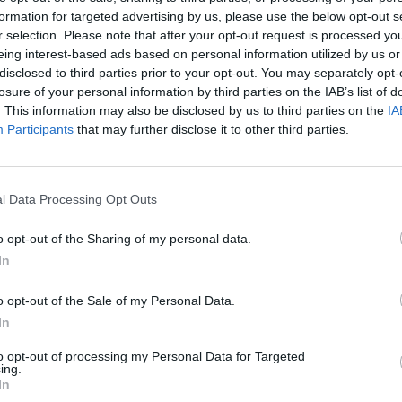
co své řešení medianet, což je síťová
formation for targeted advertising by us, please use the below opt-out s
20:1
u IP uzpůsobená potřebám videa a médií. Všechny
21:0
r selection. Please note that after your opt-out request is processed y
22:0
ejím prostřednictvím přenášeny po IP síti, kde
eing interest-based ads based on personal information utilized by us or
ány a distribuovány.
disclosed to third parties prior to your opt-out. You may separately opt-
20:0
losure of your personal information by third parties on the IAB’s list of
pojení, jež bylo zřízeno mezi studii NBC v New
21:4
oři NBC schopni na domácí půdě i po celém světě
00:
. This information may also be disclosed by us to third parties on the
IA
pijských her, a to vše v rozlišení HD. Následně
Participants
that may further disclose it to other third parties.
evizory, počítači a mobilními zařízeními.
20:2
22:3
erá začíná 12. února a potrvá 17 dní, divákům
23:5
příklad během letních olympijských her v Pekingu
l Data Processing Opt Outs
nám video přenosů a k 3300 hodinám komentářů.
20:1
ím svých osobních počítačů a notebooků přístup k
22:0
 hlavní momenty, opakování nebo sportovní
o opt-out of the Sharing of my personal data.
23:5
edovat i na svých mobilních zařízeních.
In
20:
a bloggery stanice NBC budou videokamery Cisco
22:1
u a zimní scény okolo dění ve Vancouveru. NBC
o opt-out of the Sale of my Personal Data.
00:3
eí testovat řešení Cisco Media Center Data a Cisco
In
20:0
to opt-out of processing my Personal Data for Targeted
a předčila tak i televizní stanici ABC, která zatím
21:4
ing.
23:
e olympijské hry v Pekingu vysílané NBC staly
In
 dějinách USA. Sledovalo je tehdy 215 milionů