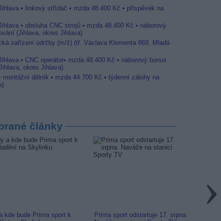
Jihlava • linkový střídač • mzda 48.400 Kč • příspěvek na
 Jihlava • obsluha CNC strojů • mzda 48.400 Kč • náborový
vání (Jihlava, okres Jihlava)
ická zařízení údržby (m/ž) (tř. Václava Klementa 869, Mladá
 Jihlava • CNC operátor• mzda 48.400 Kč • náborový bonus
ihlava, okres Jihlava)
 • montážní dělník • mzda 44.700 Kč • týdenní zálohy na
a)
brané články
a kde bude Prima sport k
Prima sport odstartuje 17. srpna.
Prima 