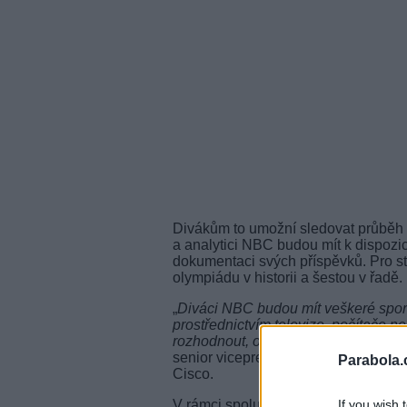
Divákům to umožní sledovat průběh he
a analytici NBC budou mít k dispozi
dokumentaci svých příspěvků. Pro s
olympiádu v historii a šestou v řadě.
„
Diváci NBC budou mít veškeré sporto
prostřednictvím televize, počítače n
rozhodnout, odkud a kdy se připojí. V
senior vicepresident a ředitel diviz
Parabola.
Cisco.
V rámci spolupráce s americkou tel
If you wish 