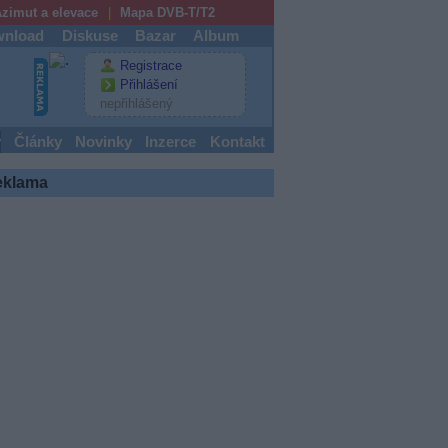
zimut a elevace
Mapa DVB-T/T2
nload
Diskuse
Bazar
Album
Registrace
Přihlášení
nepřihlášený
y
Články
Novinky
Inzerce
Kontakt
eklama