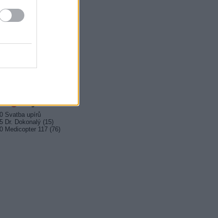
0 Čo ja viem
0 Cestou necestou
5 Spojka (5/6)
0 Pätnásť životov
5 Milota
0 Ktosi je za dverami
0 Kukučka (25)
0 Kukučka (26)
0 Rodinné prípady
0 Svatba upírů
5 Dr. Dokonalý (15)
0 Medicopter 117 (76)