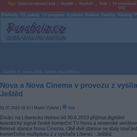
Tipy:
Sweet.tv slevový kód
Skylink
freeSAT
Telly
TV srovnávač
T/T2
Přehledy
ČS pakety
TV program
Vysílače
Galerie
Satelity
Katalog
P
Parabola.cz
Čtvrtek, 6. srpna 2026, svátek má Oldřiška
Nova a Nova Cinema v provozu z vysíl
Ještěd
01.07.2010 18:10
| Martin Vyleťal |
tisk
Diváci na Liberecku mohou od 30.6.2010 přijímat digitální
terestrický signál české komerční TV Nova a sesterské seriálov
filmové stanice
Nova Cinema
. Obě dvě stanice se staly součást
komerčního multiplexu 2 z vysílače Liberec - Ještěd.