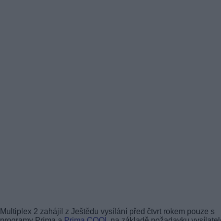
Multiplex 2 zahájil z Ještědu vysílání před čtvrt rokem pouze s
programy Prima a
Prima COOL
na základě požadavku vysílatel