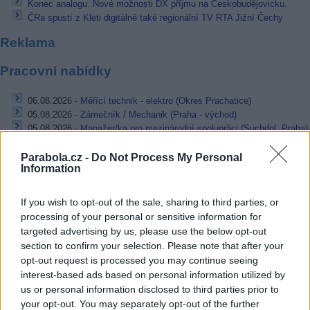
Konec analogu. Nové možnosti DX příjmu na Českobudějovicku.
ČRa spustí z Kleti digitálně také regionální TV RTA Jižní Čechy
Reklama
Pracovní nabídky
06.08.2026 -
Měřící technik - elektro (Okres Prachatice)
05.08.2026 -
Zámečník / Mechanik (Praha - východ)
05.08.2026 -
Manažer/ka pro mezinárodní spolupráci (Suchdol, Praha)
05.08.2026 -
Technik kontroly (Plzeň - sever)
05.08.2026 -
Cyber Security Consultant (Nusle, Praha)
Parabola.cz -
Do Not Process My Personal
Information
... další nabídky zaměstnání
If you wish to opt-out of the sale, sharing to third parties, or
Vybrané články
processing of your personal or sensitive information for
targeted advertising by us, please use the below opt-out
section to confirm your selection. Please note that after your
opt-out request is processed you may continue seeing
interest-based ads based on personal information utilized by
us or personal information disclosed to third parties prior to
your opt-out. You may separately opt-out of the further