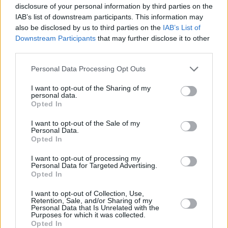
disclosure of your personal information by third parties on the
IAB’s list of downstream participants. This information may
Prima sport - co nabídne v prvním
Kdy a kde bude Prima sport k
also be disclosed by us to third parties on the
IAB’s List of
vysílacím týdnu
naladění na Skylinku
Downstream Participants
that may further disclose it to other
third parties.
Personal Data Processing Opt Outs
I want to opt-out of the Sharing of my
personal data.
Opted In
I want to opt-out of the Sale of my
Personal Data.
Opted In
I want to opt-out of processing my
Personal Data for Targeted Advertising.
Opted In
Parabola.cz
- web o satelitní, terestrické a kabelové televizi, © 2000–202
•
O webu parabola.cz
•
O souborech cookies
•
Inzerce
•
Kontakt
I want to opt-out of Collection, Use,
•
Dovolená u moře
•
Bazény
Retention, Sale, and/or Sharing of my
Personal Data that Is Unrelated with the
Purposes for which it was collected.
Opted In