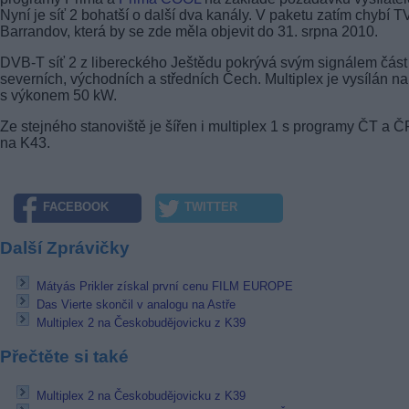
Nyní je síť 2 bohatší o další dva kanály. V paketu zatím chybí T
Barrandov, která by se zde měla objevit do 31. srpna 2010.
DVB-T
síť 2 z libereckého Ještědu pokrývá svým signálem část
severních, východních a středních Čech. Multiplex je vysílán n
s výkonem 50 kW.
Ze stejného stanoviště je šířen i multiplex 1 s programy ČT a 
na K43.
FACEBOOK
TWITTER
Další Zprávičky
Mátyás Prikler získal první cenu FILM EUROPE
Das Vierte skončil v analogu na Astře
Multiplex 2 na Českobudějovicku z K39
Přečtěte si také
Multiplex 2 na Českobudějovicku z K39