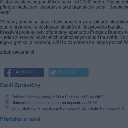
Clubu) vysílaný od pondělí do pátku od 20:00 hodin. Pásmo po
přinese módu, sex, skandály a také dramatický seriál „
Soudkyn
Amy
“.
Všechny změny na stanici byly provedeny na základě hloubko
studie preferencí a očekávaní diváků od lifestylového kanálu.
Kreativní projekty byly připraveny agenturou Punga z Buenos A
- jeden z nejvíce inovativních animovaných studií na světě. No
logo a grafika je moderní, svěží a zaměřené na mladé polské ž
zdroj: satkurier.pl
FACEBOOK
TWITTER
Další Zprávičky
Polsko: Všechny kanály HBO a Cinemax v HD kvalitě?
Ukrkosmos podepsal kontrakt na kapacitu na 31,5E
Omyl Skylinku: V nabídce je Penthouse HD1, nikoliv Penthouse HD
Přečtěte si také