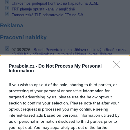
Ukrkosmos podepsal kontrakt na kapacitu na 31,5E
TRT plánuje spustit kanál v angličtině
Francouzská TLP odstartovala FTA na 5W
Reklama
Pracovní nabídky
07.08.2026 -
Bosch Powertrain s.r.o. Jihlava • linkový střídač • mzda
48.400 Kč • příspěvek na ubytování (Jihlava, okres Jihlava)
07.08.2026 -
Bosch Powertrain s.r.o. Jihlava • obsluha CNC strojů • 
48.400 Kč • náborový bonus 50.000 Kč • příspěvek na ubytování (Jihl
Parabola.cz -
Do Not Process My Personal
okres Jihlava)
Information
07.08.2026 -
Specialista pro elektronická zařízení údržby (m/ž) (tř. Vá
Klementa 869, Mladá Boleslav II)
If you wish to opt-out of the sale, sharing to third parties, or
06.08.2026 -
Bosch Powertrain s.r.o. Jihlava • CNC operátor• mzda 48
Kč • náborový bonus 50.000 Kč • příspěvek na ubytování (Jihlava, ok
processing of your personal or sensitive information for
Jihlava)
targeted advertising by us, please use the below opt-out
06.08.2026 -
Bosch Powertrain s.r.o. • montážní dělník • mzda 44.700
section to confirm your selection. Please note that after your
týdenní zálohy na mzdu 2.000 Kč (Jihlava, okres Jihlava)
opt-out request is processed you may continue seeing
... další nabídky zaměstnání
interest-based ads based on personal information utilized by
us or personal information disclosed to third parties prior to
Vybrané články
your opt-out. You may separately opt-out of the further