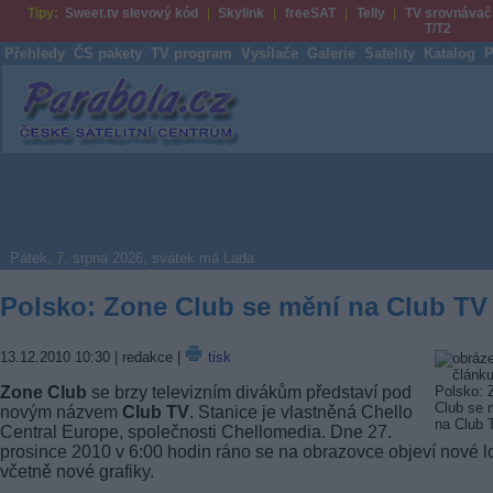
Tipy:
Sweet.tv slevový kód
Skylink
freeSAT
Telly
TV srovnávač
T/T2
Přehledy
ČS pakety
TV program
Vysílače
Galerie
Satelity
Katalog
P
Parabola.cz
Pátek, 7. srpna 2026, svátek má Lada
Polsko: Zone Club se mění na Club TV
13.12.2010 10:30
| redakce |
tisk
Zone Club
se brzy televizním divákům představí pod
novým názvem
Club TV
. Stanice je vlastněná Chello
Central Europe, společnosti Chellomedia. Dne 27.
prosince 2010 v 6:00 hodin ráno se na obrazovce objeví nové l
včetně nové grafiky.