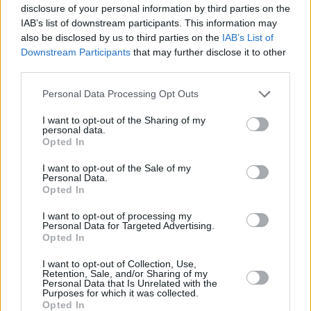
disclosure of your personal information by third parties on the
IAB’s list of downstream participants. This information may
also be disclosed by us to third parties on the
IAB’s List of
Downstream Participants
that may further disclose it to other
third parties.
Personal Data Processing Opt Outs
Prima sport - co nabídne v prvním
I want to opt-out of the Sharing of my
Kdy a kde bude Prima sport k
personal data.
vysílacím týdnu
naladění na Skylinku
Opted In
I want to opt-out of the Sale of my
Personal Data.
Opted In
I want to opt-out of processing my
Personal Data for Targeted Advertising.
Opted In
Parabola.cz
- web o satelitní, terestrické a kabelové televizi, © 2000–202
•
O webu parabola.cz
•
O souborech cookies
•
Inzerce
•
Kontakt
I want to opt-out of Collection, Use,
•
Dovolená u moře
•
Bazény
Retention, Sale, and/or Sharing of my
Personal Data that Is Unrelated with the
Purposes for which it was collected.
Opted In