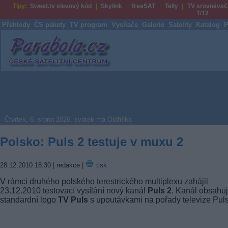
Tipy:
Sweet.tv slevový kód
Skylink
freeSAT
Telly
TV srovnávač
T/T2
Přehledy
ČS pakety
TV program
Vysílače
Galerie
Satelity
Katalog
P
Parabola.cz
Čtvrtek, 6. srpna 2026, svátek má Oldřiška
Polsko: Puls 2 testuje v muxu 2
28.12.2010 18:30
| redakce |
tisk
V rámci druhého polského terestrického multiplexu zahájil
23.12.2010 testovací vysílání nový kanál
Puls 2
. Kanál obsahu
standardní logo
TV Puls
s upoutávkami na pořady televize Puls