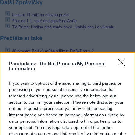
Další Zprávičky
Intelsat 17 míří na cílovou pozici
Sixx od 1.1. také analogově na Astře
TV Prima: Hodina plná zpráv nově - každý den i o víkendu
Přečtěte si také
40 procent Poláků může přijímat DVB-T mux 2
Maďarsko: Analogové vysílání skončí v roce 2015
ČT spustila digitální dokrývače ve Velkých Karlovicích
Parabola.cz -
Do Not Process My Personal
Information
Reklama
If you wish to opt-out of the sale, sharing to third parties, or
Pracovní nabídky
processing of your personal or sensitive information for
targeted advertising by us, please use the below opt-out
06.08.2026 -
Údržbář výrobních linek • mzda 40 000Kč • stravování i 
section to confirm your selection. Please note that after your
zdarma (Ref. č.: Fau - údr) (Nýřany)
opt-out request is processed you may continue seeing
06.08.2026 -
Měřící technik - elektro (Okres Prachatice)
interest-based ads based on personal information utilized by
06.08.2026 -
Hledáme montážní skupiny I jednotlivce pro montáž ván
výzdoby (Slovenská republika, Maďarsko)
us or personal information disclosed to third parties prior to
05.08.2026 -
Zámečník / Mechanik (Praha - východ)
your opt-out. You may separately opt-out of the further
05.08.2026 -
Manažer/ka pro mezinárodní spolupráci (Suchdol, Praha)
disclosure of your personal information by third parties on the