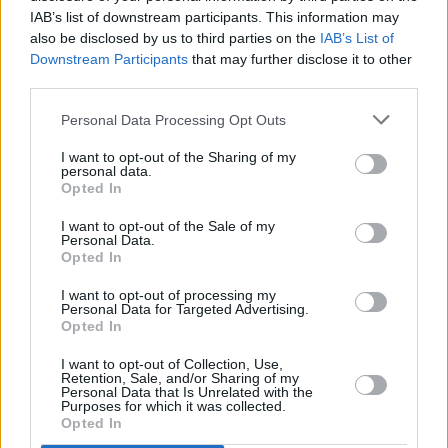
... další nabídky zaměstnání
IAB’s list of downstream participants. This information may
also be disclosed by us to third parties on the
IAB’s List of
Downstream Participants
that may further disclose it to other
Vybrané články
third parties.
Personal Data Processing Opt Outs
I want to opt-out of the Sharing of my
personal data.
Opted In
I want to opt-out of the Sale of my
Personal Data.
Prima sport - co nabídne v prvním
Kdy a kde bude Prima sport k
Opted In
vysílacím týdnu
naladění na Skylinku
I want to opt-out of processing my
Personal Data for Targeted Advertising.
Opted In
Parabola.cz
- web o satelitní, terestrické a kabelové televizi, © 2000–202
•
O webu parabola.cz
•
O souborech cookies
•
Inzerce
•
Kontakt
I want to opt-out of Collection, Use,
•
Dovolená u moře
•
Bazény
Retention, Sale, and/or Sharing of my
Personal Data that Is Unrelated with the
Purposes for which it was collected.
Opted In