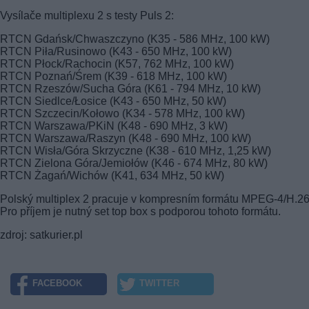
Vysílače multiplexu 2 s testy Puls 2:
RTCN Gdańsk/Chwaszczyno (K35 - 586 MHz, 100 kW)
RTCN Piła/Rusinowo (K43 - 650 MHz, 100 kW)
RTCN Płock/Rachocin (K57, 762 MHz, 100 kW)
RTCN Poznań/Śrem (K39 - 618 MHz, 100 kW)
RTCN Rzeszów/Sucha Góra (K61 - 794 MHz, 10 kW)
RTCN Siedlce/Łosice (K43 - 650 MHz, 50 kW)
RTCN Szczecin/Kołowo (K34 - 578 MHz, 100 kW)
RTCN Warszawa/PKiN (K48 - 690 MHz, 3 kW)
RTCN Warszawa/Raszyn (K48 - 690 MHz, 100 kW)
RTCN Wisła/Góra Skrzyczne (K38 - 610 MHz, 1,25 kW)
RTCN Zielona Góra/Jemiołów (K46 - 674 MHz, 80 kW)
RTCN Żagań/Wichów (K41, 634 MHz, 50 kW)
Polský multiplex 2 pracuje v kompresním formátu MPEG-4/H.26
Pro příjem je nutný set top box s podporou tohoto formátu.
zdroj: satkurier.pl
FACEBOOK
TWITTER