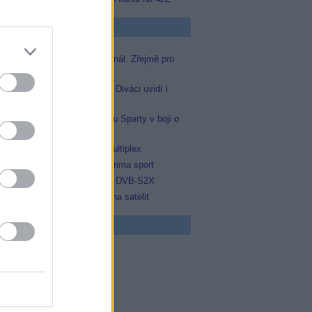
p Zprávičky
Skylink spustil nový Test kanál. Zřejmě pro
Prima sport
Oneplay zařadí Prima sport. Diváci uvidí i
zápas Sparty proti Lyonu
Prima sport odvysílá i odvetu Sparty v boji o
Ligu mistrů
Operátor Du převzal další multiplex
Antik TV potvrdil zařazení Prima sport
Televisa Networks přešla na DVB-S2X
Ukrajinská Super+ se vrací na satelit
 program
0 Docent (3/3)
0 Ztracená brána (3/3)
5 Yellowstone II (3/10)