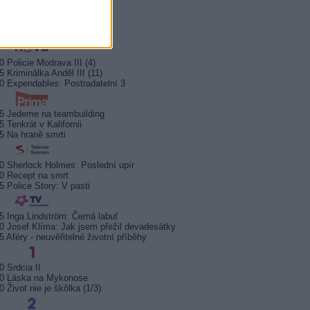
0 Správní chlapi
5 Rocky Balboa
45 Jesse Owens
0 Policie Modrava III (4)
5 Kriminálka Anděl III (11)
0 Expendables: Postradatelní 3
5 Jedeme na teambuilding
5 Tenkrát v Kalifornii
5 Na hraně smrti
0 Sherlock Holmes: Poslední upír
0 Recept na smrt
5 Police Story: V pasti
5 Inga Lindström: Černá labuť
0 Josef Klíma: Jak jsem přežil devadesátky
5 Aféry - neuvěřitelné životní příběhy
0 Srdcia II
30 Láska na Mykonose
0 Život nie je škôlka (1/3)