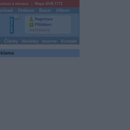
zimut a elevace
Mapa DVB-T/T2
nload
Diskuse
Bazar
Album
Registrace
Přihlášení
nepřihlášený
y
Články
Novinky
Inzerce
Kontakt
eklama