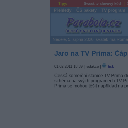
Tipy:
Sweet.tv slevový kód
Přehledy
ČS pakety
TV program
Parabola.cz
Neděle, 9. srpna 2026, svátek má Rom
Jaro na TV Prima: Čáp
01.02.2011 18:39
| redakce |
tisk
Česká komerční stanice TV Prima dn
schéma na svých programech TV P
Prima se mohou těšit například na 