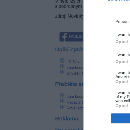
V nejbližších dnech obdrží všechny
s podrobným programem TV Prima.
zdroj: Novinky.cz
Persona
I want t
FACEBOOK
TWITTE
Opted 
Další Zprávičky
I want t
Opted 
TV Nova připravuje svůj další kanál
Jaro bude na kanálech Nova Group na
I want 
Skylink: TV8 zůstává, rozšíření nabí
Advertis
Opted 
Přečtěte si také
I want t
of my P
Jaro bude na kanálech Nova Group na
was col
Nadácia TV JOJ mení logo
Opted 
Nové logo kanálů Eurosport
Reklama