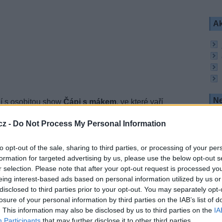
Ak
Ne
jí s osobitou show
Čápi s mákem
, ve které vaří
 zájem se na Primě očekává od reality show Šéfka, v
nska Nora Mojsejová formou zábavních a obtížných
cz -
Do Not Process My Personal Information
ém podniku - módním domě - toho nejlepšího
 tisíc korun měsíčně.
to opt-out of the sale, sharing to third parties, or processing of your per
y show
Farmář hledá ženu
, kterou na podzim s
formation for targeted advertising by us, please use the below opt-out s
r selection. Please note that after your opt-out request is processed y
eing interest-based ads based on personal information utilized by us or
pořady. Ve 20:00 hodin
Aféry
, kde bude herec
y klientů. Po skončení pořadu Prima přinese show
disclosed to third parties prior to your opt-out. You may separately opt-
icharda Genzera a Michala Suchánka. Páteční
losure of your personal information by third parties on the IAB’s list of
how
Show Jana Krause
.
. This information may also be disclosed by us to third parties on the
IA
Participants
that may further disclose it to other third parties.