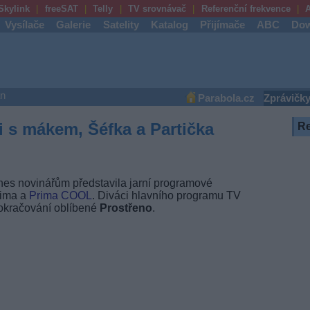
Skylink
freeSAT
Telly
TV srovnávač
Referenční frekvence
A
Vysílače
Galerie
Satelity
Katalog
Přijímače
ABC
Dow
an
Parabola.cz
Zprávičk
i s mákem, Šéfka a Partička
R
es novinářům představila jarní programové
rima a
Prima COOL
. Diváci hlavního programu TV
pokračování oblíbené
Prostřeno
.