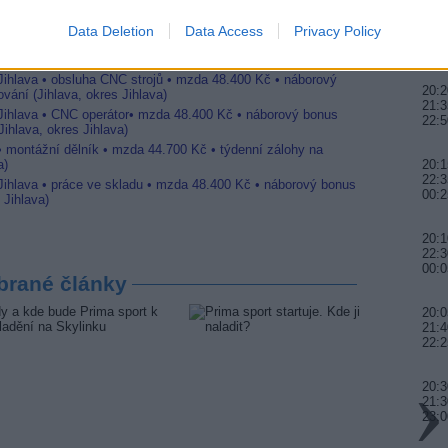
20:0
Data Deletion
Data Access
Privacy Policy
22:0
Jihlava • linkový střídač • mzda 48.400 Kč • příspěvek na
23:
 Jihlava • obsluha CNC strojů • mzda 48.400 Kč • náborový
20:2
vání (Jihlava, okres Jihlava)
21:3
 Jihlava • CNC operátor• mzda 48.400 Kč • náborový bonus
22:5
ihlava, okres Jihlava)
 • montážní dělník • mzda 44.700 Kč • týdenní zálohy na
a)
20:1
22:3
 Jihlava • práce ve skladu • mzda 48.400 Kč • náborový bonus
00:2
 Jihlava)
20:1
22:3
00:0
brané články
20:0
21:4
22:2
20:3
21:
23:0