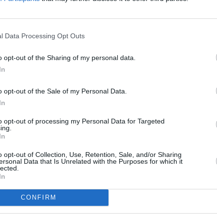
 české domácnosti do své schránky zdarma noviny
To
l Data Processing Opt Outs
o opt-out of the Sharing of my personal data.
R
In
o opt-out of the Sale of my Personal Data.
In
bito exkluzivními novinkami
to opt-out of processing my Personal Data for Targeted
dky později
ing.
In
o opt-out of Collection, Use, Retention, Sale, and/or Sharing
TV
ersonal Data that Is Unrelated with the Purposes for which it
bito exkluzivními novinkami
lected.
In
20:1
21:3
CONFIRM
22:4