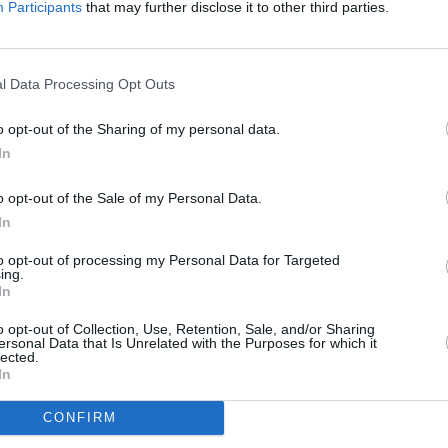
R
Participants
that may further disclose it to other third parties.
To
l Data Processing Opt Outs
TV. Má v nabídce ČT24
o opt-out of the Sharing of my personal data.
6.2011
In
o opt-out of the Sale of my Personal Data.
TV. Má v nabídce ČT24
In
1
to opt-out of processing my Personal Data for Targeted
ing.
In
o opt-out of Collection, Use, Retention, Sale, and/or Sharing
TV
ersonal Data that Is Unrelated with the Purposes for which it
lected.
• mzda 40 000Kč • stravování i svoz zdarma (Ref. č.: Fau -
In
 (Okres Prachatice)
20:1
CONFIRM
ny I jednotlivce pro montáž vánoční výzdoby (Slovenská
21:0
22:1