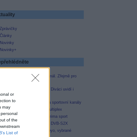
tuality
Zprávičky
Články
Novinky
Novinky+
přehlédněte
Skylink spustil nový Test kanál. Zřejmě pro
Prima sport
Oneplay zařadí Prima sport. Diváci uvidí i
sonal or
zápas Sparty proti Lyonu
ection to
AMC získala licence pro dva sportovní kanály
ou may
Operátor Du převzal další multiplex
 personal
Antik TV potvrdil zařazení Prima sport
out of the
Televisa Networks přešla na DVB-S2X
 downstream
Niké liga opět komplet na Voyo, vybrané
B’s List of
zápasy na TV Dajto