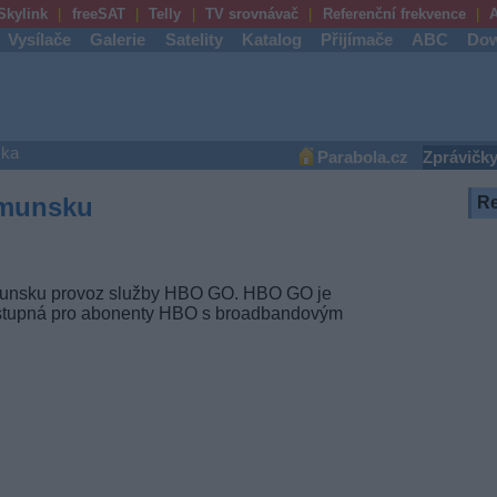
Skylink
freeSAT
Telly
TV srovnávač
Referenční frekvence
A
Vysílače
Galerie
Satelity
Katalog
Přijímače
ABC
Dow
ška
Parabola.cz
Zprávičk
umunsku
R
munsku provoz služby HBO GO. HBO GO je
ostupná pro abonenty HBO s broadbandovým