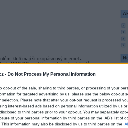
Ak
Ne
tům, kteří mají širokopásmový internet a
u je HBO GO zpočátku poskytována klientům
cz -
Do Not Process My Personal Information
 filmy, seriály, dokumentární filmy a koncerty.
din obsahu a měsíčně se nabídka mění a obsah
to opt-out of the sale, sharing to third parties, or processing of your per
formation for targeted advertising by us, please use the below opt-out s
rbsku, Slovinsku a Bosně a Hercegovině.
r selection. Please note that after your opt-out request is processed y
eing interest-based ads based on personal information utilized by us or
disclosed to third parties prior to your opt-out. You may separately opt-
losure of your personal information by third parties on the IAB’s list of
. This information may also be disclosed by us to third parties on the
IA