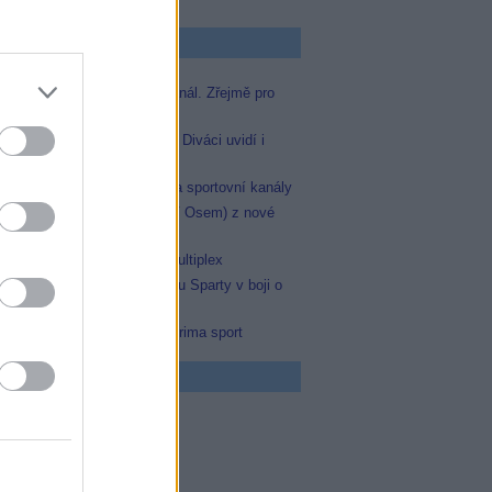
p Zprávičky
Skylink spustil nový Test kanál. Zřejmě pro
Prima sport
Oneplay zařadí Prima sport. Diváci uvidí i
zápas Sparty proti Lyonu
AMC získala licence pro dva sportovní kanály
Skylink: Slovenská TV8 (TV Osem) z nové
frekvence
Operátor Du převzal další multiplex
Prima sport odvysílá i odvetu Sparty v boji o
Ligu mistrů
Antik TV potvrdil zařazení Prima sport
 program
0 MOST! (6/8)
0 Nejlepší trapasy
5 Okno do hřbitova