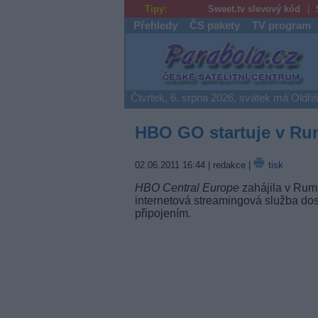
Tipy:
Sweet.tv slevový kód
Přehledy
ČS pakety
TV program
Parabola.cz
Čtvrtek, 6. srpna 2026, svátek má Oldři
HBO GO startuje v R
02.06.2011 16:44
| redakce |
tisk
HBO Central Europe
zahájila v Ru
internetová streamingová služba d
připojením.