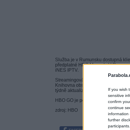
Služba je v Rumunsku dostupná klien
předplatné HBO Maxpak. V Rumunsk
iNES IPTV.
Parabola.
Streamingová služba přinese klientům
Knihovna obsahuje více než 100 ho
If you wish 
týdně aktualizuje.
sensitive in
HBO GO je poskytována v Polsku, S
confirm you
continue se
zdroj: HBO
information 
further disc
participants