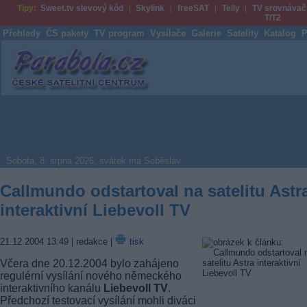
Tipy:
Sweet.tv slevový kód
Skylink
freeSAT
Telly
TV srovnávač
T/T2
Přehledy
ČS pakety
TV program
Vysílače
Galerie
Satelity
Katalog
P
Parabola.cz
Sobota, 8. srpna 2026, svátek má Soběslav
Callmundo odstartoval na satelitu Astr
interaktivní Liebevoll TV
21.12.2004 13:49
| redakce |
tisk
Včera dne 20.12.2004 bylo zahájeno
regulérní vysílání nového německého
interaktivního kanálu
Liebevoll TV
.
Předchozí testovací vysílání mohli diváci