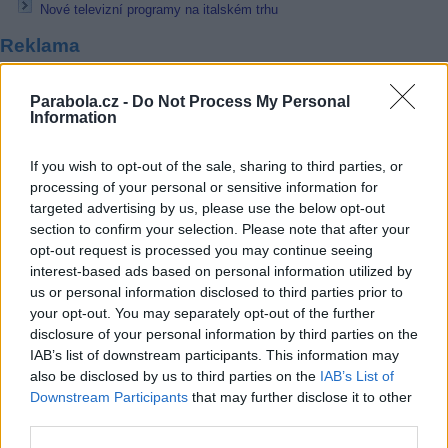
Nové televizní programy na italském trhu
Reklama
Pracovní nabídky
Parabola.cz -
Do Not Process My Personal
Information
07.08.2026 -
Bosch Powertrain s.r.o. Jihlava • linkový střídač • mzda
48.400 Kč • příspěvek na ubytování (Jihlava, okres Jihlava)
07.08.2026 -
Bosch Powertrain s.r.o. Jihlava • obsluha CNC strojů • 
If you wish to opt-out of the sale, sharing to third parties, or
48.400 Kč • náborový bonus 50.000 Kč • příspěvek na ubytování (Jihl
processing of your personal or sensitive information for
okres Jihlava)
targeted advertising by us, please use the below opt-out
07.08.2026 -
Specialista pro elektronická zařízení údržby (m/ž) (tř. Vá
section to confirm your selection. Please note that after your
Klementa 869, Mladá Boleslav II)
opt-out request is processed you may continue seeing
06.08.2026 -
Bosch Powertrain s.r.o. Jihlava • CNC operátor• mzda 48
Kč • náborový bonus 50.000 Kč • příspěvek na ubytování (Jihlava, ok
interest-based ads based on personal information utilized by
Jihlava)
us or personal information disclosed to third parties prior to
06.08.2026 -
Bosch Powertrain s.r.o. • montážní dělník • mzda 44.700
your opt-out. You may separately opt-out of the further
týdenní zálohy na mzdu 2.000 Kč (Jihlava, okres Jihlava)
disclosure of your personal information by third parties on the
... další nabídky zaměstnání
IAB’s list of downstream participants. This information may
also be disclosed by us to third parties on the
IAB’s List of
Vybrané články
Downstream Participants
that may further disclose it to other
third parties.