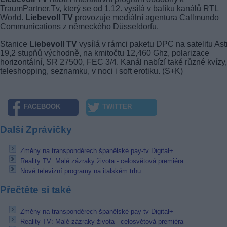
TraumPartner.Tv, který se od 1.12. vysílá v balíku kanálů RTL
World.
Liebevoll TV
provozuje mediální agentura Callmundo
Communications z německého Düsseldorfu.
Stanice
Liebevoll TV
vysílá v rámci paketu DPC na satelitu Ast
19,2 stupňů východně, na kmitočtu 12,460 Ghz, polarizace
horizontální, SR 27500, FEC 3/4. Kanál nabízí také různé kvízy,
teleshopping, seznamku, v noci i soft erotiku. (S+K)
FACEBOOK
TWITTER
Další Zprávičky
Změny na transpondérech španělské pay-tv Digital+
Reality TV: Malé zázraky života - celosvětová premiéra
Nové televizní programy na italském trhu
Přečtěte si také
Změny na transpondérech španělské pay-tv Digital+
Reality TV: Malé zázraky života - celosvětová premiéra