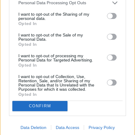
Personal Data Processing Opt Outs
I want to opt-out of the Sharing of my
personal data.
Opted In
I want to opt-out of the Sale of my
Personal Data.
Prima sport - co nabídne v prvním
Kdy a kde bude Prima sport k
vysílacím týdnu
naladění na Skylinku
Opted In
I want to opt-out of processing my
Personal Data for Targeted Advertising.
Opted In
Parabola.cz
- web o satelitní, terestrické a kabelové televizi, © 2000–202
•
O webu parabola.cz
•
O souborech cookies
•
Inzerce
•
Kontakt
•
Dovolená u moře
•
Bazény
I want to opt-out of Collection, Use,
Retention, Sale, and/or Sharing of my
Personal Data that Is Unrelated with the
Purposes for which it was collected.
Opted In
CONFIRM
Data Deletion
Data Access
Privacy Policy