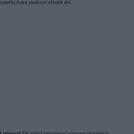
satelitu Astra sledovat několik dní.
Liebevoll TV
nabízí interaktivní program obdobný k