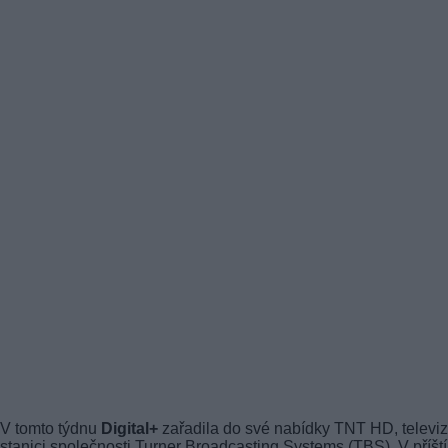
V tomto týdnu
Digital+
zařadila do své nabídky TNT HD, televiz
stanici společnosti Turner Broadcasting Systems (TBS). V příšt