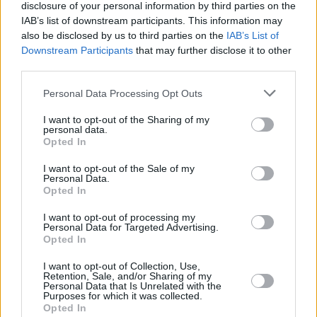
týdenní zálohy na mzdu 2.000 Kč (Jihlava, okres Jihlava)
disclosure of your personal information by third parties on the
... další nabídky zaměstnání
IAB’s list of downstream participants. This information may
also be disclosed by us to third parties on the
IAB’s List of
Downstream Participants
that may further disclose it to other
Vybrané články
third parties.
Personal Data Processing Opt Outs
I want to opt-out of the Sharing of my
personal data.
Opted In
I want to opt-out of the Sale of my
Personal Data.
Prima sport - co nabídne v prvním
Kdy a kde bude Prima sport k
Opted In
vysílacím týdnu
naladění na Skylinku
I want to opt-out of processing my
Personal Data for Targeted Advertising.
Opted In
Parabola.cz
- web o satelitní, terestrické a kabelové televizi, © 2000–202
•
O webu parabola.cz
•
O souborech cookies
•
Inzerce
•
Kontakt
I want to opt-out of Collection, Use,
•
Dovolená u moře
•
Bazény
Retention, Sale, and/or Sharing of my
Personal Data that Is Unrelated with the
Purposes for which it was collected.
Opted In