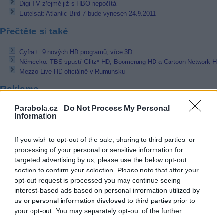
Digi TV zřejmě již s HBO nepočítá
Eutelsat: Atlantic Bird 7 bude vynesen 24.9.2011
Přečtěte si také
Cyfra+: 9 nových HD programů, více 3D
Německo: TBS spustí Glitz* HD, Boomerang HD a Cartoon Network 
Mezzo Live HD oficiálně v Rumunsku
Reklama
Pracovní nabídky
Parabola.cz -
Do Not Process My Personal
Information
07.08.2026 -
Bosch Powertrain s.r.o. Jihlava • linkový střídač • mzda
48.400 Kč • příspěvek na ubytování (Jihlava, okres Jihlava)
If you wish to opt-out of the sale, sharing to third parties, or
07.08.2026 -
Bosch Powertrain s.r.o. Jihlava • obsluha CNC strojů • 
processing of your personal or sensitive information for
48.400 Kč • náborový bonus 50.000 Kč • příspěvek na ubytování (Jihl
targeted advertising by us, please use the below opt-out
okres Jihlava)
section to confirm your selection. Please note that after your
07.08.2026 -
Specialista pro elektronická zařízení údržby (m/ž) (tř. Vá
Klementa 869, Mladá Boleslav II)
opt-out request is processed you may continue seeing
06.08.2026 -
Bosch Powertrain s.r.o. Jihlava • CNC operátor• mzda 48
interest-based ads based on personal information utilized by
Kč • náborový bonus 50.000 Kč • příspěvek na ubytování (Jihlava, ok
us or personal information disclosed to third parties prior to
Jihlava)
your opt-out. You may separately opt-out of the further
06.08.2026 -
Bosch Powertrain s.r.o. • montážní dělník • mzda 44.700