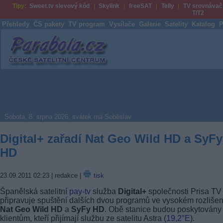
Tipy:
Sweet.tv slevový kód
Skylink
freeSAT
Telly
TV srovnávač
T/T2
Přehledy
ČS pakety
TV program
Vysílače
Galerie
Satelity
Katalog
P
Parabola.cz
Sobota, 8. srpna 2026, svátek má Soběslav
Digital+ zařadí Nat Geo Wild HD a SyFy
HD
23.09.2011 02:23
| redakce |
tisk
Španělská satelitní
pay-tv
služba
Digital+
společnosti Prisa TV
připravuje spuštění dalších dvou programů ve vysokém rozlišení
Nat Geo Wild HD
a
SyFy HD
. Obě stanice budou poskytovány
klientům, kteří přijímají službu ze satelitu Astra (
19,2°E
).