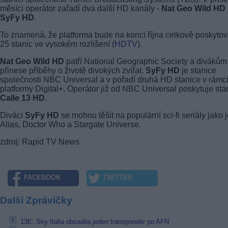
měsíci operátor zařadí dva další HD kanály -
Nat Geo Wild HD
SyFy HD
.
To znamená, že platforma bude na konci října celkově poskytov
25 stanic ve vysokém rozlišení (
HDTV
).
Nat Geo Wild HD
patří National Geographic Society a divákům
přinese příběhy o životě divokých zvířat.
SyFy HD
je stanice
společnosti NBC Universal a v pořadí druhá HD stanice v rámc
platformy Digital+. Operátor již od NBC Universal poskytuje stan
Calle 13 HD
.
Diváci
SyFy HD
se mohou těšit na populární sci-fi seriály jako 
Alias, Doctor Who a Stargate Universe.
zdroj: Rapid TV News
FACEBOOK
TWITTER
Další Zprávičky
13E: Sky Italia obsadila jeden transpondér po AFN