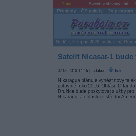
Tipy:
Sweet.tv slevový kód
Přehledy
ČS pakety
TV program
Parabola.cz
Neděle, 9. srpna 2026, svátek má Rom
Satelit Nicasat-1 bude
07.06.2013 14:15
| redakce |
tisk
Nikaragua plánuje vynést nový tele
polovině roku 2016. Ohlásil Orlando 
Družice bude poskytovat služby pro mob
Nikaragui a oblasti ve střední Americ