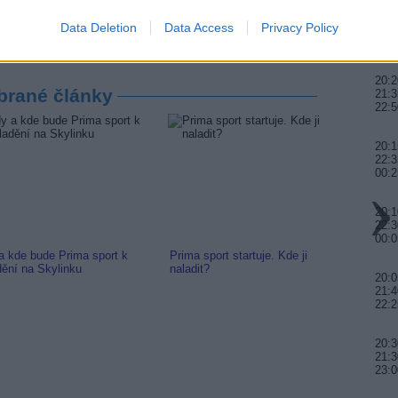
 Jihlava • práce ve skladu • mzda 48.400 Kč • náborový bonus
20:0
 Jihlava)
Data Deletion
Data Access
Privacy Policy
22:0
23:
20:2
brané články
21:3
22:5
20:1
22:3
00:2
20:1
22:3
00:0
a kde bude Prima sport k
Prima sport startuje. Kde ji
Arena 
dění na Skylinku
naladit?
na Kan
20:0
21:4
22:2
20:3
21:
23:0