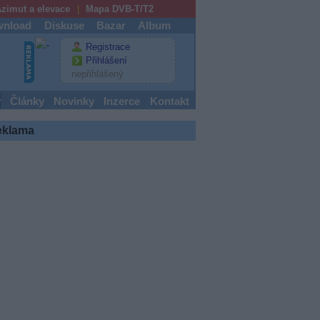
zimut a elevace
Mapa DVB-T/T2
nload
Diskuse
Bazar
Album
Registrace
Přihlášení
nepřihlášený
y
Články
Novinky
Inzerce
Kontakt
eklama