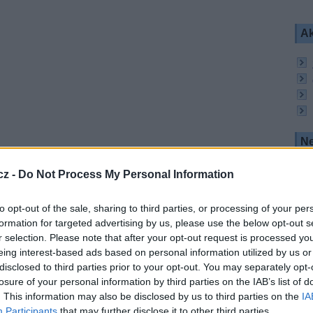
Ak
Ne
kontrolu a prevenci před přírodními katastrofami.
cz -
Do Not Process My Personal Information
kou společností Great Wall Industry ohledně
e se očekává ve výši 346 milionů dolarů.
kosmického aparátu s čínskými bankami.
to opt-out of the sale, sharing to third parties, or processing of your per
formation for targeted advertising by us, please use the below opt-out s
r selection. Please note that after your opt-out request is processed y
eing interest-based ads based on personal information utilized by us or
disclosed to third parties prior to your opt-out. You may separately opt-
R
losure of your personal information by third parties on the IAB’s list of
. This information may also be disclosed by us to third parties on the
IA
Participants
that may further disclose it to other third parties.