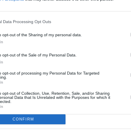
t pokrytí
To
l Data Processing Opt Outs
bic a okolí
o opt-out of the Sharing of my personal data.
In
gnály na 1,6E
 Změní příjem BBC a ITV na 28,2E
o opt-out of the Sale of my Personal Data.
18
In
to opt-out of processing my Personal Data for Targeted
ing.
In
Jihlava • linkový střídač • mzda 48.400 Kč • příspěvek na
o opt-out of Collection, Use, Retention, Sale, and/or Sharing
TV
ersonal Data that Is Unrelated with the Purposes for which it
lected.
 Jihlava • obsluha CNC strojů • mzda 48.400 Kč • náborový
In
vání (Jihlava, okres Jihlava)
 Jihlava • CNC operátor• mzda 48.400 Kč • náborový bonus
20:1
ihlava, okres Jihlava)
21:3
CONFIRM
22:4
 • montážní dělník • mzda 44.700 Kč • týdenní zálohy na
a)