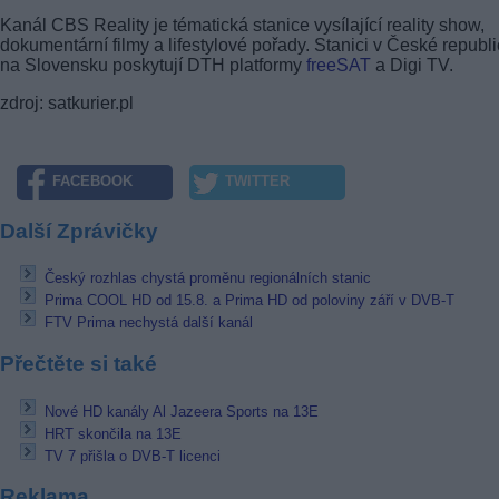
Kanál CBS Reality je tématická stanice vysílající reality show,
dokumentární filmy a lifestylové pořady. Stanici v České republi
na Slovensku poskytují DTH platformy
freeSAT
a Digi TV.
zdroj: satkurier.pl
FACEBOOK
TWITTER
Další Zprávičky
Český rozhlas chystá proměnu regionálních stanic
Prima COOL HD od 15.8. a Prima HD od poloviny září v DVB-T
FTV Prima nechystá další kanál
Přečtěte si také
Nové HD kanály Al Jazeera Sports na 13E
HRT skončila na 13E
TV 7 přišla o DVB-T licenci
Reklama