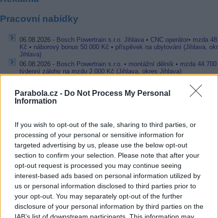
Pracovní nabídky
06.08.2026 -
Bosch Powertrain s.r.o. Jihlava • CNC operátor• mzda 48
Kč • náborový bonus 50.000 Kč • příspěvek na ubytování (Jihlava, ok
Jihlava)
06.08.2026 -
Bosch Powertrain s.r.o. • montážní dělník • mzda 44.700
týdenní zálohy na mzdu 2.000 Kč (Jihlava, okres Jihlava)
06.08.2026 -
Bosch Powertrain s.r.o. Jihlava • práce ve skladu • mzda
48.400 Kč • náborový bonus 50.000 Kč • ubytování (Jihlava, okres Jih
Parabola.cz -
Do Not Process My Personal
06.08.2026 -
Bosch Powertrain s.r.o. Jihlava • střídač • mzda 48.400 
Information
příspěvek na ubytování (Jihlava, okres Jihlava)
06.08.2026 -
Bosch Powertrain s.r.o. • seřizování strojů • mzda 48.400
náborový bonus 100.000 Kč • ubytování (Jihlava, okres Jihlava)
If you wish to opt-out of the sale, sharing to third parties, or
... další nabídky zaměstnání
processing of your personal or sensitive information for
targeted advertising by us, please use the below opt-out
section to confirm your selection. Please note that after your
Vybrané články
opt-out request is processed you may continue seeing
interest-based ads based on personal information utilized by
us or personal information disclosed to third parties prior to
your opt-out. You may separately opt-out of the further
disclosure of your personal information by third parties on the
IAB’s list of downstream participants. This information may