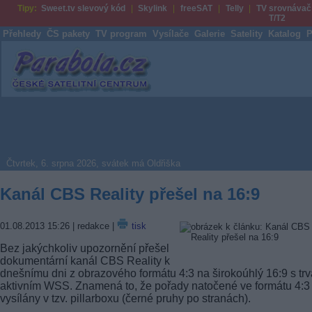
Tipy:
Sweet.tv slevový kód
Skylink
freeSAT
Telly
TV srovnávač
T/T2
Přehledy
ČS pakety
TV program
Vysílače
Galerie
Satelity
Katalog
P
Parabola.cz
Čtvrtek, 6. srpna 2026, svátek má Oldřiška
Kanál CBS Reality přešel na 16:9
01.08.2013 15:26
| redakce |
tisk
Bez jakýchkoliv upozornění přešel
dokumentární kanál CBS Reality k
dnešnímu dni z obrazového formátu 4:3 na širokoúhlý 16:9 s trv
aktivním WSS. Znamená to, že pořady natočené ve formátu 4:3
vysílány v tzv. pillarboxu (černé pruhy po stranách).