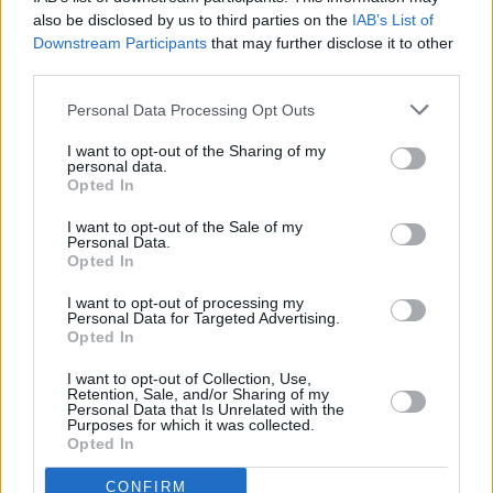
also be disclosed by us to third parties on the
IAB’s List of
Downstream Participants
that may further disclose it to other
third parties.
Prima sport - co nabídne v prvním
Kdy a kde bude Prima sport k
vysílacím týdnu
naladění na Skylinku
Personal Data Processing Opt Outs
I want to opt-out of the Sharing of my
personal data.
Opted In
I want to opt-out of the Sale of my
Personal Data.
Opted In
I want to opt-out of processing my
Personal Data for Targeted Advertising.
Opted In
Parabola.cz
- web o satelitní, terestrické a kabelové televizi, © 2000–202
•
O webu parabola.cz
•
O souborech cookies
•
Inzerce
•
Kontakt
I want to opt-out of Collection, Use,
•
Dovolená u moře
•
Bazény
Retention, Sale, and/or Sharing of my
Personal Data that Is Unrelated with the
Purposes for which it was collected.
Opted In
CONFIRM