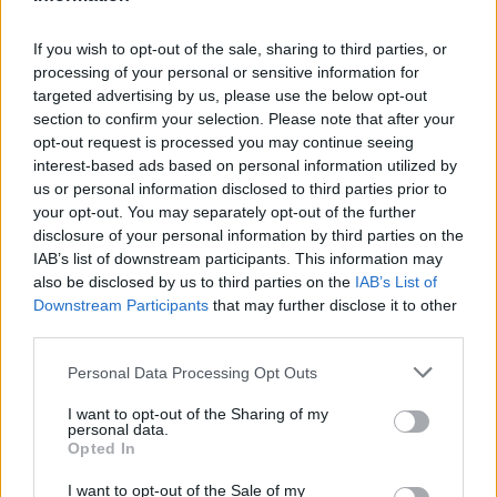
Pracovní nabídky
If you wish to opt-out of the sale, sharing to third parties, or
07.08.2026 -
Bosch Powertrain s.r.o. Jihlava • linkový střídač • mzda
48.400 Kč • příspěvek na ubytování (Jihlava, okres Jihlava)
processing of your personal or sensitive information for
07.08.2026 -
Bosch Powertrain s.r.o. Jihlava • obsluha CNC strojů • 
targeted advertising by us, please use the below opt-out
48.400 Kč • náborový bonus 50.000 Kč • příspěvek na ubytování (Jihl
section to confirm your selection. Please note that after your
okres Jihlava)
opt-out request is processed you may continue seeing
07.08.2026 -
Specialista pro elektronická zařízení údržby (m/ž) (tř. Vá
interest-based ads based on personal information utilized by
Klementa 869, Mladá Boleslav II)
06.08.2026 -
Bosch Powertrain s.r.o. Jihlava • CNC operátor• mzda 48
us or personal information disclosed to third parties prior to
Kč • náborový bonus 50.000 Kč • příspěvek na ubytování (Jihlava, ok
your opt-out. You may separately opt-out of the further
Jihlava)
disclosure of your personal information by third parties on the
06.08.2026 -
Bosch Powertrain s.r.o. • montážní dělník • mzda 44.700
IAB’s list of downstream participants. This information may
týdenní zálohy na mzdu 2.000 Kč (Jihlava, okres Jihlava)
also be disclosed by us to third parties on the
IAB’s List of
... další nabídky zaměstnání
Downstream Participants
that may further disclose it to other
third parties.
Vybrané články
Personal Data Processing Opt Outs
I want to opt-out of the Sharing of my
personal data.
Opted In
I want to opt-out of the Sale of my