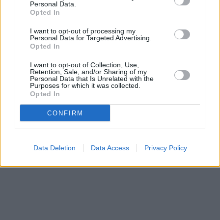
Personal Data.
Opted In
Prima sport - co nabídne v prvním
Kdy a kde bude Prima sport k
I want to opt-out of processing my
vysílacím týdnu
naladění na Skylinku
Personal Data for Targeted Advertising.
Opted In
I want to opt-out of Collection, Use,
Parabola.cz
- web o satelitní, terestrické a kabelové televizi, © 2000–202
Retention, Sale, and/or Sharing of my
•
O webu parabola.cz
•
O souborech cookies
•
Inzerce
•
Kontakt
Personal Data that Is Unrelated with the
•
Dovolená u moře
•
Bazény
Purposes for which it was collected.
Opted In
CONFIRM
Data Deletion
Data Access
Privacy Policy