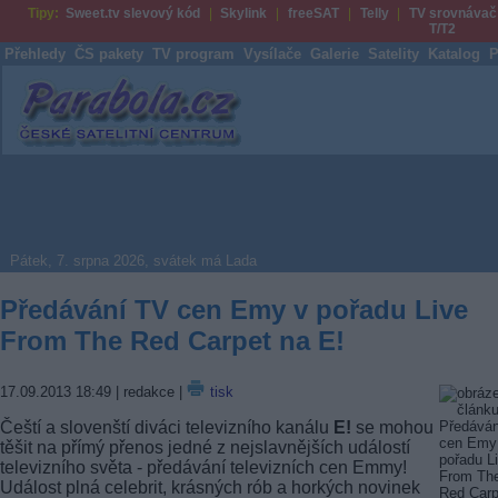
Tipy:
Sweet.tv slevový kód
Skylink
freeSAT
Telly
TV srovnávač
T/T2
Přehledy
ČS pakety
TV program
Vysílače
Galerie
Satelity
Katalog
P
Parabola.cz
Pátek, 7. srpna 2026, svátek má Lada
Předávání TV cen Emy v pořadu Live
From The Red Carpet na E!
17.09.2013 18:49
| redakce |
tisk
Čeští a slovenští diváci televizního kanálu
E!
se mohou
těšit na přímý přenos jedné z nejslavnějších událostí
televizního světa - předávání televizních cen Emmy!
Událost plná celebrit, krásných rób a horkých novinek