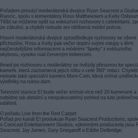
Pořadem provází moderátorská dvojice Ryan Seacrest a Giulia
Rancic, spolu s komentátory Ross Matthewsem a Kelly Osbour
Těšit se můžeme opět na exkluzivní rozhovory s celebritami, zp
ze zákulisí, a chybět nebude ani oblíbená módní policie.
Hlavní moderátorská dvojice zprostředkuje rozhovory se všemi
příchozími, Ross a Kelly pak večer doplní svými vstupy s těmi
nejčerstvějšími informacemi a módními “špeky“ z exkluzivího
skyboxu, vysoko nad červeným kobercem.
Ihned po rozhovoru s moderátory se hvězdy přesunou ke speciá
kameře, která zaznamená jejich róbu v celé 360° rotaci. Chybět
nebude také speciální kamera Mani-Cam, která snímá uměleck
výstřelky na rukou dam.
Televizní stanice E! bude večer snímat více než 20 kamerami a
nabídne tak detailní a neopakovatelný pohled na tuto jedinečn
událost.
O pořadu Live from the Red Carpet
Pořad pro kanál E! produkuje Ryan Seacrest Productions, spo
s Comcast Entertainment Studios, výkonnými producenty jsou
Seacrest, Jay James, Gary Snegaroff a Eddie Delbridge.