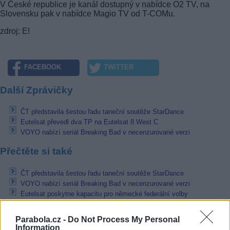
V České republice je kanál dostupný v nabídce O2 TV, na
Slovensku pak v nabídce Magio TV od T-COMu.
zdroj: E!
FACEBOOK
TWITTER
Další Zprávičky
ČT představila šestou řadu taneční soutěže StarDance
Eutelsat převedl dva TP na Eutelsat 8 West C
VOYO nabízí seriál Breaking Bad v necenzurované verzi
Přečtěte si také
ČT představila šestou řadu taneční soutěže StarDance
VOYO nabízí seriál Breaking Bad v necenzurované verzi
Eutelsat poskytne kapacitu pro německé federální volby
Reklama
Parabola.cz -
Do Not Process My Personal
Information