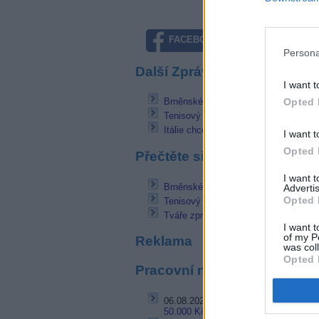
FACEBOOK
TWITTE
Persona
Další Zprávičky
I want t
Opted 
Brněnské studio ČT by mělo být otevře
Tenisový turnaj Wimbledon na NOVA
Itálie chce odklad na DVB-T2
I want t
Opted 
Přečtěte si také
I want 
Brněnské studio ČT by mělo být otevře
Advertis
Opted 
Tenisový turnaj Wimbledon na NOVA
Tváře zpravodajství FTV Prima mají 
I want t
of my P
Reklama
was col
Opted 
Pracovní nabídky
06.08.2026 -
Bosch Powertrain s.r.o.
50.000 Kč • příspěvek na ubytování (J