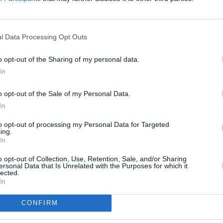
To
R
l Data Processing Opt Outs
o opt-out of the Sharing of my personal data.
In
nější i kreativnější
 Sport a na FANDOVI
o opt-out of the Sale of my Personal Data.
In
to opt-out of processing my Personal Data for Targeted
nější i kreativnější
ing.
In
 Sport a na FANDOVI
svého krokodýla
o opt-out of Collection, Use, Retention, Sale, and/or Sharing
TV
ersonal Data that Is Unrelated with the Purposes for which it
lected.
In
20:1
21:0
CONFIRM
22:1
 Jihlava • CNC operátor• mzda 48.400 Kč • náborový bonus
ihlava, okres Jihlava)