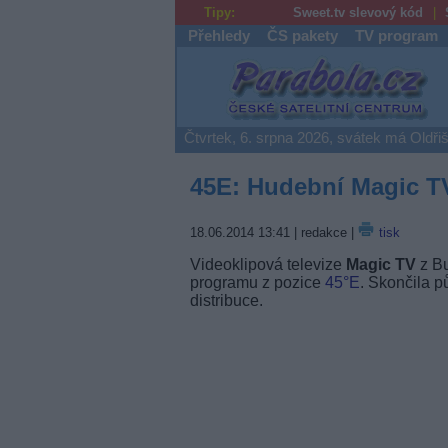
Tipy:
Sweet.tv slevový kód
Přehledy
ČS pakety
TV program
Parabola.cz
Čtvrtek, 6. srpna 2026, svátek má Oldři
45E: Hudební Magic T
18.06.2014 13:41
| redakce |
tisk
Videoklipová televize
Magic TV
z Bu
programu z pozice
45°E
. Skončila 
distribuce.