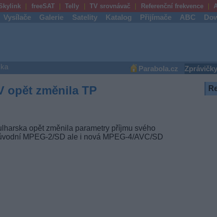
Skylink
freeSAT
Telly
TV srovnávač
Referenční frekvence
A
Vysílače
Galerie
Satelity
Katalog
Přijímače
ABC
Dow
ška
Parabola.cz
Zprávičk
V opět změnila TP
R
lharska opět změnila parametry příjmu svého
původní MPEG-2/SD ale i nová MPEG-4/AVC/SD