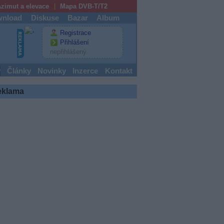
zimut a elevace
Mapa DVB-T/T2
nload
Diskuse
Bazar
Album
Registrace
Přihlášení
nepřihlášený
y
Články
Novinky
Inzerce
Kontakt
eklama