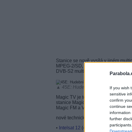
Stanice se nově vysílá v jiném mult
MPEG-2/SD, nicméně pro příjem je st
DVB-S2 multiplexu operátora.
Parabola.
▲ 45E: Hudební Magic TV opět změ
If you wish 
sensitive in
Magic TV je televizní obdoba populá
confirm you
stanice Magic FM. Kanál Magic TV je
continue se
Magic FM a Vitoša, kterou provozuj
information 
nové technické parametry - Magic TV
further disc
participants
•
Intelsat 12
(45°E), freq. 11,511 GH
Downstream 