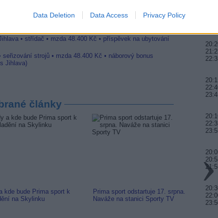
 • montážní dělník • mzda 44.700 Kč • týdenní zálohy na
20:0
a)
Data Deletion
Data Access
Privacy Policy
20:5
 Jihlava • práce ve skladu • mzda 48.400 Kč • náborový bonus
21:5
 Jihlava)
Jihlava • střídač • mzda 48.400 Kč • příspěvek na ubytování
20:2
21:2
• seřizování strojů • mzda 48.400 Kč • náborový bonus
22:3
s Jihlava)
20:1
22:4
23:4
brané články
20:1
22:3
23:5
20:0
20:5
21:5
20:3
a kde bude Prima sport k
Prima sport odstartuje 17. srpna.
Prima 
22:0
dění na Skylinku
Naváže na stanici Sporty TV
naladi
23:5