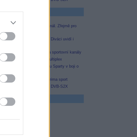
p Zprávičky
Skylink spustil nový Test kanál. Zřejmě pro
Prima sport
Oneplay zařadí Prima sport. Diváci uvidí i
zápas Sparty proti Lyonu
AMC získala licence pro dva sportovní kanály
Operátor Du převzal další multiplex
Prima sport odvysílá i odvetu Sparty v boji o
Ligu mistrů
Antik TV potvrdil zařazení Prima sport
Televisa Networks přešla na DVB-S2X
 program
0 MOST! (6/8)
0 Nejlepší trapasy
5 Okno do hřbitova