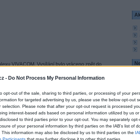
Ak
Ne
iplexu VIVACOM. Vysílání bylo vráceno zpět do
ále nutný HD přijímač. Magic TV je totiž součástí
cz -
Do Not Process My Personal Information
nila TP
to opt-out of the sale, sharing to third parties, or processing of your per
formation for targeted advertising by us, please use the below opt-out s
rní bulharské regionální hudební rozhlasové
r selection. Please note that after your opt-out request is processed y
 součástí rodiny kanálů The Voice, rádií Veselina,
eing interest-based ads based on personal information utilized by us or
e společnost Best Success Services Media.
disclosed to third parties prior to your opt-out. You may separately opt-
 Bulharia:
losure of your personal information by third parties on the IAB’s list of
. This information may also be disclosed by us to third parties on the
IA
z, pol. V, SR 10000, FEC 2/3, DVB-S2/8PSK,
FTA
Participants
that may further disclose it to other third parties.