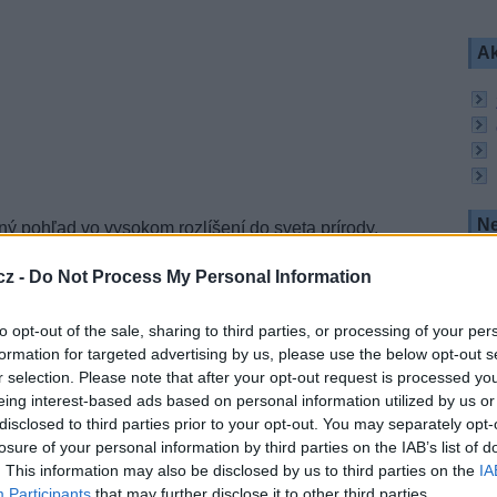
Ak
Ne
 pohľad vo vysokom rozlíšení do sveta prírody,
vorov obývajúcich našu planétu. Stanica ponúka
ou prírodou, fascinujúce detailné zábery z ríše
cz -
Do Not Process My Personal Information
etovo najviac oceňované zbierky dokumentov o
to opt-out of the sale, sharing to third parties, or processing of your per
eo Wild HD vysiela 24 hodín denne, v českom jazyku
formation for targeted advertising by us, please use the below opt-out s
r selection. Please note that after your opt-out request is processed y
eing interest-based ads based on personal information utilized by us or
ku SATROdigital KLASIK HD na pozícii 275, za
disclosed to third parties prior to your opt-out. You may separately opt-
losure of your personal information by third parties on the IAB’s list of
. This information may also be disclosed by us to third parties on the
IA
Participants
that may further disclose it to other third parties.