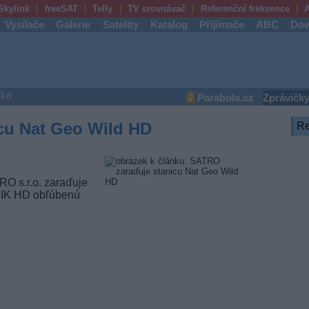
Skylink
freeSAT
Telly
TV srovnávač
Referenční frekvence
A
Vysílače
Galerie
Satelity
Katalog
Přijímače
ABC
Dow
ška
Parabola.cz
Zprávičk
cu Nat Geo Wild HD
R
RO s.r.o. zaraďuje
SIK HD obľúbenú