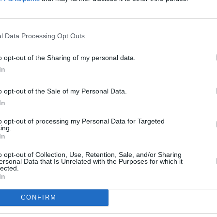
To
R
l Data Processing Opt Outs
o opt-out of the Sharing of my personal data.
zi v DVB-T2
In
elsat 9A
o opt-out of the Sale of my Personal Data.
In
to opt-out of processing my Personal Data for Targeted
ing.
Premium
In
ování platforem
o opt-out of Collection, Use, Retention, Sale, and/or Sharing
TV
ersonal Data that Is Unrelated with the Purposes for which it
lected.
In
20:1
 Jihlava • CNC operátor• mzda 48.400 Kč • náborový bonus
21:0
CONFIRM
ihlava, okres Jihlava)
22:1
 • montážní dělník • mzda 44.700 Kč • týdenní zálohy na