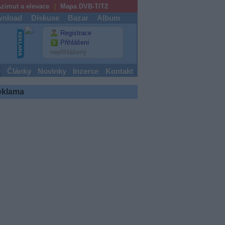
zimut a elevace
Mapa DVB-T/T2
nload
Diskuse
Bazar
Album
Registrace
Přihlášení
nepřihlášený
y
Články
Novinky
Inzerce
Kontakt
eklama