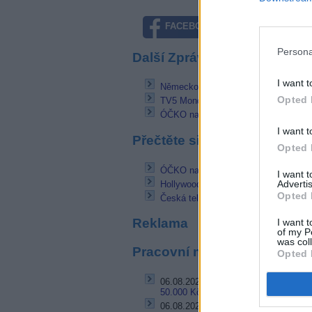
FACEBOOK
TWITTE
Persona
Další Zprávičky
I want t
Německo dalo zelenou placené televi
Opted 
TV5 Monde FBS volně na satelitu Eut
ÓČKO na jaře obohatí program
I want t
Přečtěte si také
Opted 
ÓČKO na jaře obohatí program
I want 
Advertis
Hollywoodské hity míří na Filmbox 
Opted 
Česká televize jako inovátor v propoj
Reklama
I want t
of my P
was col
Pracovní nabídky
Opted 
06.08.2026 -
Bosch Powertrain s.r.o.
50.000 Kč • příspěvek na ubytování (J
06.08.2026 -
Bosch Powertrain s.r.o.