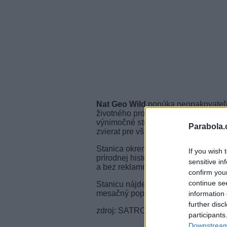
Nat Geo Wild
ponúka neopakovateľný
životného prostredia a úchvatných t
výnimočné stretnutia človeka s divok
Parabola.
zvierat pre všetkých členov rodiny.
Stanica okrem iného využíva celosv
If you wish 
prírodnej histórii a ekológii. Nat G
sensitive in
a bez reklamných blokov.
confirm you
continue se
Stanicu nájdete v programovom balí
mesačný poplatok 11 €.
information 
further disc
zdroj: SATRO
participants
Downstream 