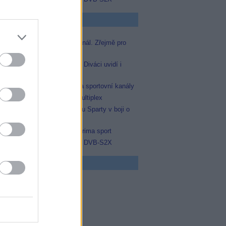
p Zprávičky
Skylink spustil nový Test kanál. Zřejmě pro
Prima sport
Oneplay zařadí Prima sport. Diváci uvidí i
zápas Sparty proti Lyonu
AMC získala licence pro dva sportovní kanály
Operátor Du převzal další multiplex
Prima sport odvysílá i odvetu Sparty v boji o
Ligu mistrů
Antik TV potvrdil zařazení Prima sport
Televisa Networks přešla na DVB-S2X
 program
0 MOST! (6/8)
0 Nejlepší trapasy
5 Okno do hřbitova