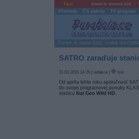
Tipy:
Sweet.tv slevový kód
Přehledy
ČS pakety
TV program
Parabola.cz
Čtvrtek, 6. srpna 2026, svátek má Oldři
SATRO zaraďuje stani
31.03.2015 14:25
| redakce |
tisk
Od apríla tohto roku spoločnosť SAT
do svojej programovej ponuky KLA
stanicu
Nat Geo Wild HD
.