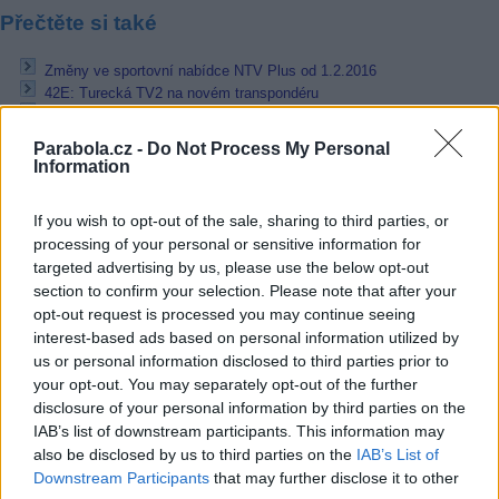
Přečtěte si také
Změny ve sportovní nabídce NTV Plus od 1.2.2016
42E: Turecká TV2 na novém transpondéru
TiP TV nevysílá a může přijít o licenci
Parabola.cz -
Do Not Process My Personal
Reklama
Information
Pracovní nabídky
If you wish to opt-out of the sale, sharing to third parties, or
processing of your personal or sensitive information for
07.08.2026 -
Bosch Powertrain s.r.o. Jihlava • linkový střídač • mzda
48.400 Kč • příspěvek na ubytování (Jihlava, okres Jihlava)
targeted advertising by us, please use the below opt-out
07.08.2026 -
Bosch Powertrain s.r.o. Jihlava • obsluha CNC strojů • 
section to confirm your selection. Please note that after your
48.400 Kč • náborový bonus 50.000 Kč • příspěvek na ubytování (Jihl
opt-out request is processed you may continue seeing
okres Jihlava)
interest-based ads based on personal information utilized by
06.08.2026 -
Bosch Powertrain s.r.o. Jihlava • CNC operátor• mzda 48
Kč • náborový bonus 50.000 Kč • příspěvek na ubytování (Jihlava, ok
us or personal information disclosed to third parties prior to
Jihlava)
your opt-out. You may separately opt-out of the further
06.08.2026 -
Bosch Powertrain s.r.o. • montážní dělník • mzda 44.700
disclosure of your personal information by third parties on the
týdenní zálohy na mzdu 2.000 Kč (Jihlava, okres Jihlava)
IAB’s list of downstream participants. This information may
06.08.2026 -
Bosch Powertrain s.r.o. Jihlava • práce ve skladu • mzda
also be disclosed by us to third parties on the
IAB’s List of
48.400 Kč • náborový bonus 50.000 Kč • ubytování (Jihlava, okres Jih
... další nabídky zaměstnání
Downstream Participants
that may further disclose it to other