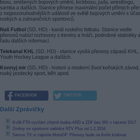
boxu, smíšených bojových umění, kickboxu, juda, wrestlingu,
samba a dalších. Stanice přinese maximální počet přímých pře
z nejpozoruhodnějších událostí ve světě bojových umění s účas
ruských a zahraničních sportovců.
Naš Futbol
(SD, HD) - kanál ruského fotbalu. Stanice vedle
přenosů nabízí rozhovory s trenéry a hráči, podrobné statistiky 
řadu dalších informací.
Telekanal KHL
(SD, HD) - stanice vysílá přenosy zápasů KHL,
Youth Hockey League a dalších.
Konnyj mir
(SD, HD) - historii a moderní život koňských závod,
ruský jezdecký sport, běh apod.
FACEBOOK
TWITTER
Další Zprávičky
Kvůli FTA vysílání zřejmě budou ARD a ZDF bez MS v házené 2017
Změny ve sportovní nabídce NTV Plus od 1.2.2016
Servus TV si zajistila MotoGP. Přenosy bude na Astře kódovat