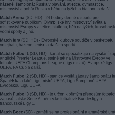
házené, šampionát Ruska v plavání, atletice, gymnastice,
mistrovství a pohár Ruska v běhu na lyžích a biatlonu a další.
Match Arena
(SD, HD) - 24 hodiny denně o sportu pro
sofistikované publikum. Olympijské hry, mistrovství světa a
mistrovství Evropy v atletice, biatlonu, běh na lyžích, krasobrusl
vodní sporty a jiné.
Match Igra
(SD, HD) - Evropské klubové soutěže v basketbalu,
volejbalu, házené, tenisu a dalších sportů.
Match Futbol 1
(SD, HD) - kanál se specializuje na vysílání z
anglické Premier League, stejně tak na Mistrovství Evropy ve
fotbale, UEFA Champions League (Ligy mistrů), Evropské ligy
UEFA, FA Cup a další.
Match Futbol 2
(SD, HD) - stanice vysílá zápasy šampionátu Itá
Španělska a také Ligu mistrů UEFA, Ligu Šampionů UEFA,
Evropskou Ligu UEFA.
Match Futbol 3
(SD, HD) - je určen k přímým přenosům fotbal
zápasů italské Serie A, německé fotbalové Bundesligy a
francouzské Ligy 1.
Match Boec
(SD) - zaměří se na profesionální a amatérské um