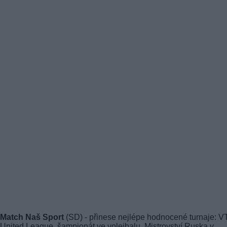
Match Naš Sport
(SD) - přinese nejlépe hodnocené turnaje: 
United League, šampionát ve volejbalu, Mistrovství Ruska v