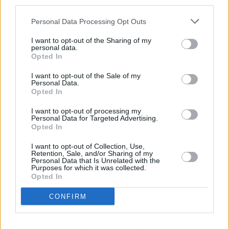
third parties.
Vybrané články
Personal Data Processing Opt Outs
I want to opt-out of the Sharing of my
personal data.
Opted In
I want to opt-out of the Sale of my
Personal Data.
Opted In
I want to opt-out of processing my
Prima sport - co nabídne v prvním
Kdy a kde bude Prima sport k
Personal Data for Targeted Advertising.
vysílacím týdnu
naladění na Skylinku
Opted In
I want to opt-out of Collection, Use,
Retention, Sale, and/or Sharing of my
Parabola.cz
- web o satelitní, terestrické a kabelové televizi, © 2000–202
Personal Data that Is Unrelated with the
•
O webu parabola.cz
•
O souborech cookies
•
Inzerce
•
Kontakt
Purposes for which it was collected.
•
Dovolená u moře
•
Bazény
Opted In
CONFIRM