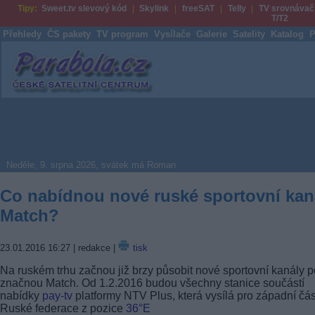
Tipy:
Sweet.tv slevový kód
Skylink
freeSAT
Telly
TV srovnávač
T/T2
Přehledy
ČS pakety
TV program
Vysílače
Galerie
Satelity
Katalog
P
Parabola.cz
Neděle, 9. srpna 2026, svátek má Roman
Co nabídnou nové ruské sportovní kan
Match?
23.01.2016 16:27
| redakce |
tisk
Na ruském trhu začnou již brzy působit nové sportovní kanály 
značnou Match. Od 1.2.2016 budou všechny stanice součástí
nabídky
pay-tv
platformy NTV Plus, která vysílá pro západní čás
Ruské federace z pozice
36°E