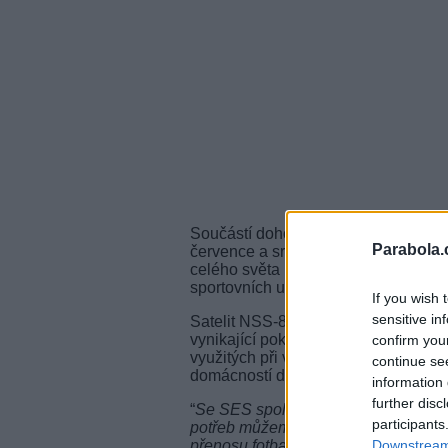
Součástí dohody je pronájem několi
Parabola.
července a srpna 2016 společnosti E
celého světa intenzivní pokrytí olym
sportovních událostí.
If you wish 
sensitive in
Satelit NSS-806, který se nachází na
vynikající pokrytí území Brazílie. Pr
confirm you
využitých při vysílání sportovních př
continue se
domácností diváků v Severní a Latin
information 
further disc
“
Se SES spolupracujeme už několik l
participants
potřeb můžeme spolehnout na jejich 
Downstream 
přenosu fotbalových zápasů z Brazíl