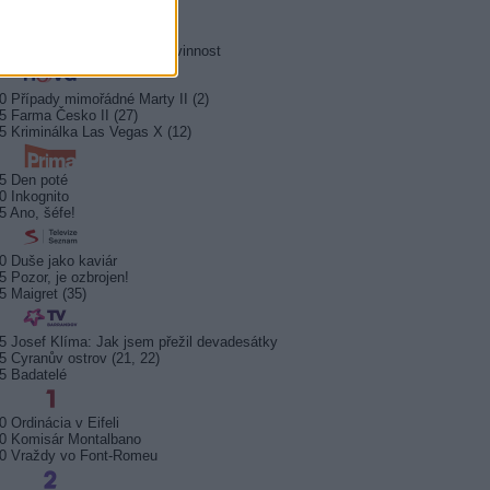
0 Hrabě Monte Christo (3/8)
5 Hrabě Monte Christo (4/8)
0 Jesse Stone: Ztracená nevinnost
0 Případy mimořádné Marty II (2)
5 Farma Česko II (27)
5 Kriminálka Las Vegas X (12)
5 Den poté
0 Inkognito
5 Ano, šéfe!
0 Duše jako kaviár
5 Pozor, je ozbrojen!
5 Maigret (35)
5 Josef Klíma: Jak jsem přežil devadesátky
5 Cyranův ostrov (21, 22)
5 Badatelé
0 Ordinácia v Eifeli
0 Komisár Montalbano
0 Vraždy vo Font-Romeu