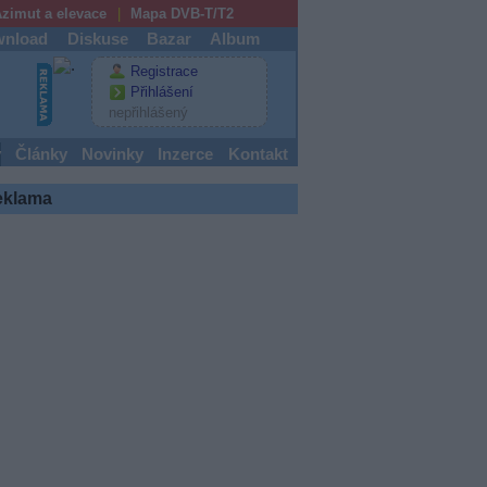
zimut a elevace
Mapa DVB-T/T2
nload
Diskuse
Bazar
Album
Registrace
Přihlášení
nepřihlášený
y
Články
Novinky
Inzerce
Kontakt
eklama