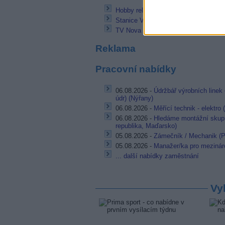
Hobby relácie na televíznych obrazov
Stanice Vltava bude mít nového šéfr
TV Nova připravuje druhou řadu show
Reklama
Pracovní nabídky
06.08.2026 -
Údržbář výrobních linek 
údr) (Nýřany)
06.08.2026 -
Měřící technik - elektro
06.08.2026 -
Hledáme montážní skupi
republika, Maďarsko)
05.08.2026 -
Zámečník / Mechanik (P
05.08.2026 -
Manažer/ka pro mezináro
... další nabídky zaměstnání
Vy