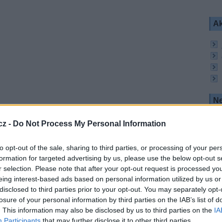
Ak
Ne
ka transpondérů na satelitu NSS-806 v průběhu
cz -
Do Not Process My Personal Information
urovision, který umožní satelitním operátorům z
piády v Riu a distribuci dalších významných
to opt-out of the sale, sharing to third parties, or processing of your per
formation for targeted advertising by us, please use the below opt-out s
 prémiové orbitální pozici 47,5°W, poskytuje
oto také představoval jeden z hlavních satelitů
r selection. Please note that after your opt-out request is processed y
enosů ze Mistrovství světa ve fotbale 2014 do
eing interest-based ads based on personal information utilized by us or
ské Americe, Evropě a Asii.
disclosed to third parties prior to your opt-out. You may separately opt-
losure of your personal information by third parties on the IAB’s list of
et a vždy se při naplňování našich vysílacích
. This information may also be disclosed by us to third parties on the
IA
odbornost a vysokou flexibilitu. Bezchybného
Participants
that may further disclose it to other third parties.
ie do dalších částí světa po dobu konání