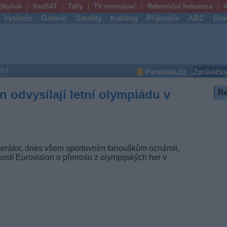
Skylink
freeSAT
Telly
TV srovnávač
Referenční frekvence
A
Vysílače
Galerie
Satelity
Katalog
Přijímače
ABC
Dow
ška
Parabola.cz
Zprávičk
 odvysílají letní olympiádu v
R
operátor, dnes všem sportovním fanouškům oznámil,
ostí Eurovision o přenosu z olympijských her v