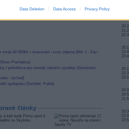
20:0
kách - 2016 (2.)
Data Deletion
Data Access
Privacy Policy
20:5
edaktora
21:5
 Tvoje tvář má známý hlas
20:2
21:2
22:3
20:1
22:4
• mzda 40 000Kč • stravování i svoz zdarma (Ref. č.: Fau -
23:4
 (Okres Prachatice)
ny I jednotlivce pro montáž vánoční výzdoby (Slovenská
20:1
22:3
23:5
raha - východ)
dní spolupráci (Suchdol, Praha)
20:0
20:5
21:5
brané články
20:3
22:0
23:5