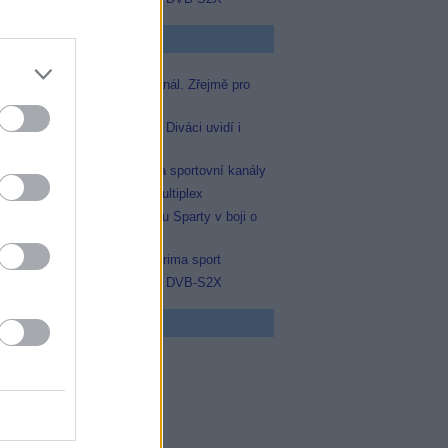
p Zprávičky
Skylink spustil nový Test kanál. Zřejmě pro
Prima sport
Oneplay zařadí Prima sport. Diváci uvidí i
zápas Sparty proti Lyonu
AMC získala licence pro dva sportovní kanály
Operátor Du převzal další multiplex
Prima sport odvysílá i odvetu Sparty v boji o
Ligu mistrů
Antik TV potvrdil zařazení Prima sport
Televisa Networks přešla na DVB-S2X
 program
0 MOST! (6/8)
0 Nejlepší trapasy
5 Okno do hřbitova