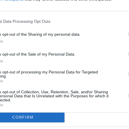
osáhli právě díky specializovanému
dl ředitel sítě Eurovision Graham Warren.
To
de moct sledovat sportovní události živě. Jsme
l Data Processing Opt Outs
u je i nadále jeho schopnost poskytovat vynikající
ě světové populace pomocí jediného paprsku.
o opt-out of the Sharing of my personal data.
iska nákladů tak efektivní
,“ zhodnotil Richard
ežitostného využití satelitní kapacity ve
In
o opt-out of the Sale of my Personal Data.
In
to opt-out of processing my Personal Data for Targeted
R
ing.
In
o opt-out of Collection, Use, Retention, Sale, and/or Sharing
TV
ersonal Data that Is Unrelated with the Purposes for which it
lected.
lo za půl roku 3,5násobně
In
ox MiniZebra SE
kách - 2016 (2.)
20:1
21:0
CONFIRM
22:1