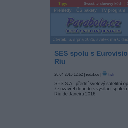
Tipy:
Sweet.tv slevový kód
Přehledy
ČS pakety
TV program
Parabola.cz
Čtvrtek, 6. srpna 2026, svátek má Oldři
SES spolu s Eurovision
Riu
28.04.2016 12:52
| redakce |
tisk
SES S.A., přední světový satelitní 
že uzavřel dohodu s vysílací společn
Riu de Janeiru 2016.