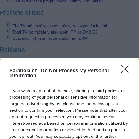
OTA aktualizace pro přijímače Optibox MiniZebra SE
Přečtěte si také
Flix TV má nové webové stránky s novými funkcemi
Total TV pokračuje v překlápění TP do DVB-S2
Spacecom chystá novou platformu na 4W
Reklama
Pracovní nabídky
Parabola.cz -
Do Not Process My Personal
Information
07.08.2026 -
Bosch Powertrain s.r.o. Jihlava • linkový střídač • mzda
48.400 Kč • příspěvek na ubytování (Jihlava, okres Jihlava)
07.08.2026 -
Bosch Powertrain s.r.o. Jihlava • obsluha CNC strojů • 
If you wish to opt-out of the sale, sharing to third parties, or
48.400 Kč • náborový bonus 50.000 Kč • příspěvek na ubytování (Jihl
okres Jihlava)
processing of your personal or sensitive information for
07.08.2026 -
Specialista pro elektronická zařízení údržby (m/ž) (tř. Vá
targeted advertising by us, please use the below opt-out
Klementa 869, Mladá Boleslav II)
section to confirm your selection. Please note that after your
06.08.2026 -
Bosch Powertrain s.r.o. Jihlava • CNC operátor• mzda 48
opt-out request is processed you may continue seeing
Kč • náborový bonus 50.000 Kč • příspěvek na ubytování (Jihlava, ok
Jihlava)
interest-based ads based on personal information utilized by
06.08.2026 -
Bosch Powertrain s.r.o. • montážní dělník • mzda 44.700
us or personal information disclosed to third parties prior to
týdenní zálohy na mzdu 2.000 Kč (Jihlava, okres Jihlava)
your opt-out. You may separately opt-out of the further