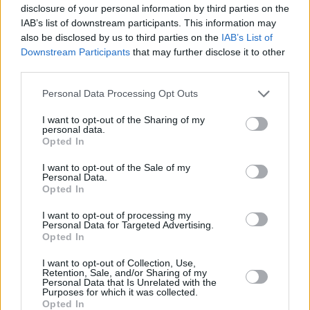
... další nabídky zaměstnání
disclosure of your personal information by third parties on the
IAB’s list of downstream participants. This information may
also be disclosed by us to third parties on the
IAB’s List of
Vybrané články
Downstream Participants
that may further disclose it to other
third parties.
Personal Data Processing Opt Outs
I want to opt-out of the Sharing of my
personal data.
Opted In
I want to opt-out of the Sale of my
Prima sport - co nabídne v prvním
Kdy a kde bude Prima sport k
Personal Data.
vysílacím týdnu
naladění na Skylinku
Opted In
I want to opt-out of processing my
Personal Data for Targeted Advertising.
Opted In
Parabola.cz
- web o satelitní, terestrické a kabelové televizi, © 2000–202
•
O webu parabola.cz
•
O souborech cookies
•
Inzerce
•
Kontakt
I want to opt-out of Collection, Use,
•
Dovolená u moře
•
Bazény
Retention, Sale, and/or Sharing of my
Personal Data that Is Unrelated with the
Purposes for which it was collected.
Opted In