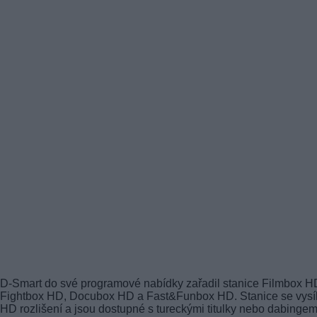
D-Smart do své programové nabídky zařadil stanice Filmbox H
Fightbox HD, Docubox HD a Fast&Funbox HD. Stanice se vysíl
HD rozlišení a jsou dostupné s tureckými titulky nebo dabingem