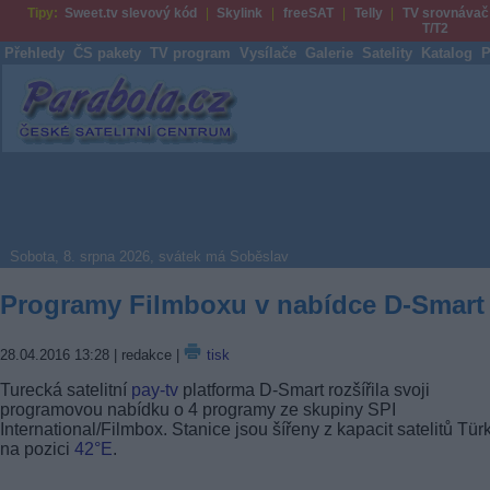
Tipy:
Sweet.tv slevový kód
Skylink
freeSAT
Telly
TV srovnávač
T/T2
Přehledy
ČS pakety
TV program
Vysílače
Galerie
Satelity
Katalog
P
Parabola.cz
Sobota, 8. srpna 2026, svátek má Soběslav
Programy Filmboxu v nabídce D-Smart
28.04.2016 13:28
| redakce |
tisk
Turecká satelitní
pay-tv
platforma D-Smart rozšířila svoji
programovou nabídku o 4 programy ze skupiny SPI
International/Filmbox. Stanice jsou šířeny z kapacit satelitů Tür
na pozici
42°E
.