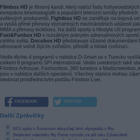
Filmbox HD
je filmový kanál, který nabízí řadu hollywoodských 
evropskou kinematografii a populární televizní seriály předních
světových producentů.
Fightbox HD
se zaměřuje na bojová u
a vysílá přímé přenosy významných mezinárodních událostí jak
MMA a přenosy kickboxu. Na další sporty a lifestyle cílí progra
Fast&Funbox HD
s rozsáhlým pokrytím adrenalinových sportů
celého světa.
Docubox HD
představuje úžasné dokumentární f
věnované volně žijícím zvířatům, přírodě a lidské civilizaci.
Vedle těchto 4 programů v nabídce D-Smart se v Turecku vysílá
celkem 8 programů SPI International. Vedle uvedených také st
Filmbox Arthouse, Fashionbox, 360 tunebox a Madscreenbox, k
jsou v nabídce dalších operátorů. Všechny stanice mohou záje
sledovat prostřednictvím portálu Filmbox Live.
FACEBOOK
TWITTER
Další Zprávičky
SES spolu s Eurovision odvysílají letní olympiádu v Riu
Sledování videotéky My Prime vzrostlo za půl roku 3,5násobně