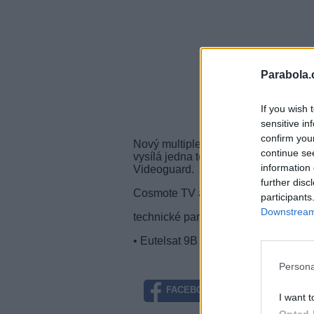
Parabola.
If you wish 
sensitive in
confirm you
Nový multiplex Cosmote TV pracuje 
continue se
vysílá jedna testovací pozice s ná
information 
Videoguard.
further disc
Cosmote TV aktuálně používá 7 trans
participants
Downstream 
technické parametry:
• Eutelsat 9B (9°E), freq. 12,169 
Persona
FACEBOOK
TWITTE
I want t