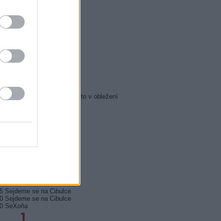
5 Zázraky přírody
0 Chalupáři (4/11)
5 Všechnopárty
0 Královna Viktorie
5 Orel přistál
5 Instagram: trh marnosti
0 Mumie se vrací
5 Pacific Rim: Povstání
5 Policejní akademie 6: Město v obležení
5 Zákony vlka 2 (6)
0 Mordparta II (6)
0 Na vlastní nebezpečí
0 Profesionálové (3)
0 Profesionálové (4)
0 Duše jako kaviár
5 Sejdeme se na Cibulce
0 Sejdeme se na Cibulce
50 SeXoňa