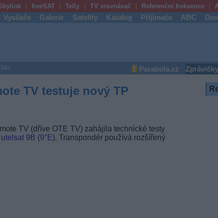
Skylink
freeSAT
Telly
TV srovnávač
Referenční frekvence
A
Vysílače
Galerie
Satelity
Katalog
Přijímače
ABC
Dow
lav
Parabola.cz
Zprávičk
ote TV testuje nový TP
R
ote TV (dříve OTE TV) zahájila technické testy
utelsat 9B
(
9°E
). Transpondér používá rozšířený