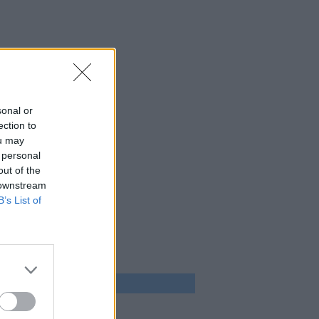
sonal or
ection to
ou may
 personal
out of the
 downstream
B’s List of
 program