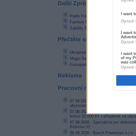
Opted 
Další Zprávičky
I want t
Radio Freccia TV - nový hudební kan
Opted 
Fashion TV 4K zahájil vysílání na 13
Satelity Star One D1 a JCSAT 15 již n
I want 
Advertis
Přečtěte si také
Opted 
Ukrajinská Xtra TV spustila pay-tv n
I want t
of my P
Magio Sat se chystá na expanzi do 
was col
Eurosport 1 HD od 1.12. v německé
Opted 
Reklama
Pracovní nabídky
07.08.2026 -
Bosch Powertrain s.r.o. 
ubytování (Jihlava, okres Jihlava)
07.08.2026 -
Bosch Powertrain s.r.o.
bonus 50.000 Kč • příspěvek na ubyto
07.08.2026 -
Specialista pro elektron
Boleslav II)
06.08.2026 -
Bosch Powertrain s.r.o.