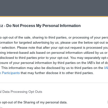
cz -
Do Not Process My Personal Information
to opt-out of the sale, sharing to third parties, or processing of your per
formation for targeted advertising by us, please use the below opt-out s
r selection. Please note that after your opt-out request is processed y
na kmitočtu 12,169 GHz a aktuálně se na něm
eing interest-based ads based on personal information utilized by us or
zvem "TEST 7", která je zakódována systémem
disclosed to third parties prior to your opt-out. You may separately opt-
losure of your personal information by third parties on the IAB’s list of
pondérů na satelitu Eutelsat 9B.
. This information may also be disclosed by us to third parties on the
IA
Participants
that may further disclose it to other third parties.
GHz, pol. H, SR 27500, FEC 2/3, DVB-S2/8PSK
l Data Processing Opt Outs
TV
R
o opt-out of the Sharing of my personal data.