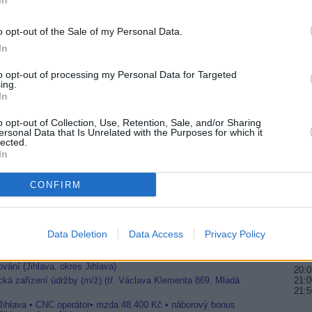
In
20:0
21:2
o opt-out of the Sale of my Personal Data.
22:0
ál na 13E
In
E
20:0
a orbitu
to opt-out of processing my Personal Data for Targeted
21:4
ing.
00:0
In
20:2
a 9E
o opt-out of Collection, Use, Retention, Sale, and/or Sharing
22:5
ersonal Data that Is Unrelated with the Purposes for which it
Česka
01:0
lected.
 HD+
In
20:1
21:3
CONFIRM
22:4
20:1
21:2
Jihlava • linkový střídač • mzda 48.400 Kč • příspěvek na
Data Deletion
Data Access
Privacy Policy
22:3
 Jihlava • obsluha CNC strojů • mzda 48.400 Kč • náborový
vání (Jihlava, okres Jihlava)
20:0
ická zařízení údržby (m/ž) (tř. Václava Klementa 869, Mladá
21:0
21:
 Jihlava • CNC operátor• mzda 48.400 Kč • náborový bonus