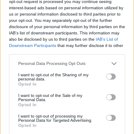
opt-out request is processed you may continue seeing
06.08.2026 -
Bosch Powertrain s.r.o. Jihlava • práce ve skladu • mzda
interest-based ads based on personal information utilized by
48.400 Kč • náborový bonus 50.000 Kč • ubytování (Jihlava, okres Jih
06.08.2026 -
Bosch Powertrain s.r.o. Jihlava • střídač • mzda 48.400 
us or personal information disclosed to third parties prior to
příspěvek na ubytování (Jihlava, okres Jihlava)
your opt-out. You may separately opt-out of the further
06.08.2026 -
Bosch Powertrain s.r.o. • seřizování strojů • mzda 48.400
disclosure of your personal information by third parties on the
náborový bonus 100.000 Kč • ubytování (Jihlava, okres Jihlava)
IAB’s list of downstream participants. This information may
... další nabídky zaměstnání
also be disclosed by us to third parties on the
IAB’s List of
Downstream Participants
that may further disclose it to other
third parties.
Vybrané články
Personal Data Processing Opt Outs
I want to opt-out of the Sharing of my
personal data.
Opted In
I want to opt-out of the Sale of my
Personal Data.
Opted In
Prima sport - co nabídne v prvním
Kdy a kde bude Prima sport k
vysílacím týdnu
naladění na Skylinku
I want to opt-out of processing my
Personal Data for Targeted Advertising.
Opted In
Parabola.cz
- web o satelitní, terestrické a kabelové televizi, © 2000–202