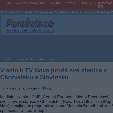
Tipy:
Sweet.tv slevový kód
Skylink
freeSAT
Telly
TV srovnávač
T/T2
Přehledy
ČS pakety
TV program
Vysílače
Galerie
Satelity
Katalog
P
Parabola.cz
Pátek, 7. srpna 2026, svátek má Lada
Vlastník TV Nova prodá své stanice v
Chorvatsku a Slovinsku
10.07.2017 11:25
| redakce |
tisk
Mediální skupina
CME
(Central European Media Enterprises) 
své televizní stanice v Chorvatsku (Nova TV) a Slovinsku (Pop 
Novým majitelem programů se stane Slovenia Broadband, dceř
společnost United Group.