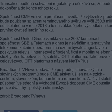
Transakce podléhá schválení regulátory a očekává se, že bude
dokončena do konce tohoto roku.
Společnost CME ve svém prohlášení uvedla, že výtěžek z prod
bude použit na splacení termínovaného úvěru ve výši 250,8 mil
eur, splatného v roce 2018 a to na základě jeho výsledků na ko
prvního čtvrtletí letošního roku.
Společnost United Group vznikla v roce 2007 kombinací
společností SBB a Telemach a dnes je největším alternativním
telekomunikačním operátorem na území bývalé Jugoslávie a
poskytuje televizi, internetové připojení, fixní a mobilní telefonní
služby přes kabelové sítě, satelit a OTT platformu. Také provoz
celosvětovou OTT platformu s názvem NetTVPlus.
BroadbandTVNews dodává, že po prodeji chorvatských a
slovinských programů bude CME aktivní už jen na 4 trzích -
českém, slovenském, bulharském a rumunském. Za čtvrt století
působení ve střední a východní Evropě doposud CME opustila
pouze dva trhy - polský a ukrajinský.
zdroj: BroadbandTVnews