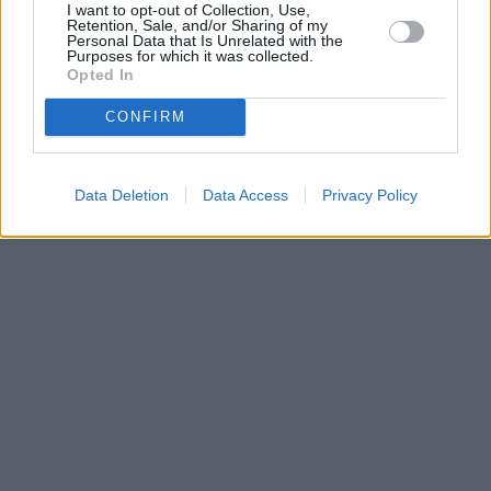
I want to opt-out of Collection, Use,
•
O webu parabola.cz
•
O souborech cookies
•
Inzerce
•
Kontakt
Retention, Sale, and/or Sharing of my
•
Dovolená u moře
•
Bazény
Personal Data that Is Unrelated with the
Purposes for which it was collected.
Opted In
CONFIRM
Data Deletion
Data Access
Privacy Policy