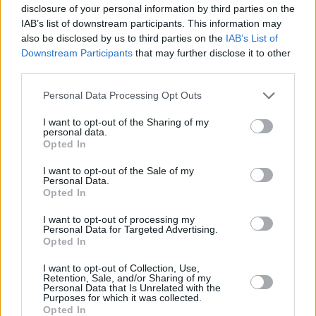
disclosure of your personal information by third parties on the
Prima sport - co nabídne v prvním
Kdy a kde bude Prima sport k
vysílacím týdnu
naladění na Skylinku
IAB’s list of downstream participants. This information may
also be disclosed by us to third parties on the
IAB’s List of
Downstream Participants
that may further disclose it to other
third parties.
Personal Data Processing Opt Outs
I want to opt-out of the Sharing of my
personal data.
Opted In
I want to opt-out of the Sale of my
Personal Data.
Opted In
I want to opt-out of processing my
Personal Data for Targeted Advertising.
Opted In
Parabola.cz
- web o satelitní, terestrické a kabelové televizi, © 2000–202
•
O webu parabola.cz
•
O souborech cookies
•
Inzerce
•
Kontakt
I want to opt-out of Collection, Use,
•
Dovolená u moře
•
Bazény
Retention, Sale, and/or Sharing of my
Personal Data that Is Unrelated with the
Purposes for which it was collected.
Opted In