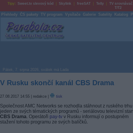
Tipy:
Sweet.tv slevový kód
Skylink
freeSAT
Telly
TV srovnávač
T/T2
Přehledy
ČS pakety
TV program
Vysílače
Galerie
Satelity
Katalog
P
Parabola.cz
Pátek, 7. srpna 2026, svátek má Lada
V Rusku skončí kanál CBS Drama
27.08.2017 14:55
| redakce |
tisk
Společnost AMC Networks se rozhodla stáhnout z ruského trhu
jeden ze svých tématických programů - seriálovou televizní stan
CBS Drama
. Operátoři
pay-tv
v Rusku informují o postupném
stažení tohoto programu ze svých balíčků.