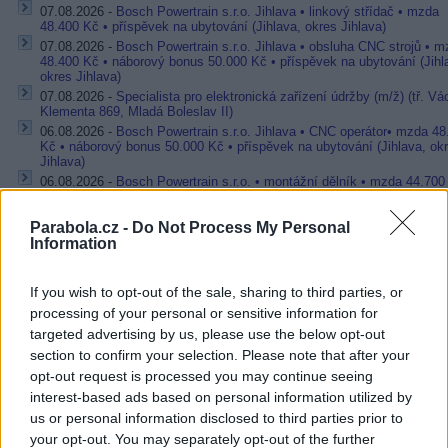
07.08.2026 -
Bosch Powertrain s.r.o. Jihlava • linkový střídač • mzda
48.400 Kč • příspěvek na ubytování (Jihlava, okres Jihlava)
07.08.2026 -
Bosch Powertrain s.r.o. Jihlava • obsluha CNC strojů • 
48.400 Kč • náborový bonus 50.000 Kč • příspěvek na ubytování (Jihl
okres Jihlava)
07.08.2026 -
Specialista pro elektronická zařízení údržby (m/ž) (tř. Vá
Klementa 869, Mladá Boleslav II)
06.08.2026 -
Bosch Powertrain s.r.o. Jihlava • CNC operátor• mzda 48
Kč • náborový bonus 50.000 Kč • příspěvek na ubytování (Jihlava, ok
Jihlava)
06.08.2026 -
Bosch Powertrain s.r.o. • montážní dělník • mzda 44.700
týdenní zálohy na mzdu 2.000 Kč (Jihlava, okres Jihlava)
... další nabídky zaměstnání
Parabola.cz -
Do Not Process My Personal
Information
Vybrané články
If you wish to opt-out of the sale, sharing to third parties, or
processing of your personal or sensitive information for
targeted advertising by us, please use the below opt-out
section to confirm your selection. Please note that after your
opt-out request is processed you may continue seeing
interest-based ads based on personal information utilized by
us or personal information disclosed to third parties prior to
your opt-out. You may separately opt-out of the further