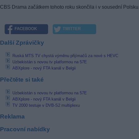
CBS Drama začátkem tohoto roku skončila i v sousední Polsku
FACEBOOK
TWITTER
Další Zprávičky
Ruská MTS TV chystá výměnu přijímačů za nové s HEVC
Uzbekistán s novou tv platformou na 57E
ABXplore - nový FTA kanál v Belgii
Přečtěte si také
Uzbekistán s novou tv platformou na 57E
ABXplore - nový FTA kanál v Belgii
TV 2000 testuje v DVB-S2 multiplexu
Reklama
Pracovní nabídky