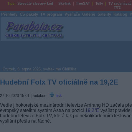
Tipy:
Sweet.tv slevový kód
Skylink
freeSAT
Telly
TV srovnávač
T/T2
Přehledy
ČS pakety
TV program
Vysílače
Galerie
Satelity
Katalog
P
Parabola.cz
Čtvrtek, 6. srpna 2026, svátek má Oldřiška
Hudební Folx TV oficiálně na 19,2E
27.10.2020 15:01
| redakce |
tisk
Vedle jihokorejské mezinárodní televize Arrirang HD začala př
evropský satelitní systém Astra na pozici
19,2°E
vysílat pravidel
hudební televize Folx TV, která tak po několikadenním testova
vysílání přešla na řádné.