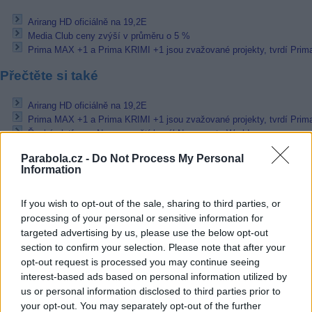
Arirang HD oficiálně na 19,2E
Media Club ceny zvýší v průměru o 5 %
Prima MAX +1 a Prima KRIMI +1 jsou zvažované projekty, tvrdí Prim
Přečtěte si také
Arirang HD oficiálně na 19,2E
Prima MAX +1 a Prima KRIMI +1 jsou zvažované projekty, tvrdí Prim
Řecká platforma Nova spouští kanál Novasports World
Reklama
Parabola.cz -
Do Not Process My Personal
Information
Pracovní nabídky
If you wish to opt-out of the sale, sharing to third parties, or
06.08.2026 -
Měřící technik - elektro (Okres Prachatice)
processing of your personal or sensitive information for
05.08.2026 -
Zámečník / Mechanik (Praha - východ)
targeted advertising by us, please use the below opt-out
05.08.2026 -
Manažer/ka pro mezinárodní spolupráci (Suchdol, Praha)
section to confirm your selection. Please note that after your
05.08.2026 -
Technik kontroly (Plzeň - sever)
opt-out request is processed you may continue seeing
05.08.2026 -
Cyber Security Consultant (Nusle, Praha)
interest-based ads based on personal information utilized by
... další nabídky zaměstnání
us or personal information disclosed to third parties prior to
your opt-out. You may separately opt-out of the further