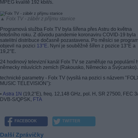
MPEG kvalitě 192 kbit/s.
▲ Folx TV - záběr z příjmu stanice
Programová služba Folx TV byla šířena přes Astru do května
letošního roku. Z důvodu pandemie koronaviru COVID-19 byla
satelitní distribuce dočasně pozastavena. Po měsíci se progra
objevil na pozici
13°E
. Nyní je souběžně šířen z pozice 13°E a
19,2°E.
24 hodinový televizní kanál Folx TV se zaměřuje na populární h
německy mluvících zemích (Rakousko, Německo a Švýcarsko).
technické parametry - Folx TV (vysílá na pozici s názvem "FOL
MUSIC TELEVISION"):
•
Astra 1N
(19,2°E), freq. 12,148 GHz, pol. H, SR 27500, FEC 3/
DVB-S/QPSK,
FTA
FACEBOOK
TWITTER
Další Zprávičky