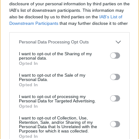
disclosure of your personal information by third parties on the
Vybrané články
IAB’s list of downstream participants. This information may
also be disclosed by us to third parties on the
IAB’s List of
Downstream Participants
that may further disclose it to other
third parties.
Personal Data Processing Opt Outs
I want to opt-out of the Sharing of my
personal data.
Opted In
Prima sport - co nabídne v prvním
Kdy a kde bude Prima sport k
vysílacím týdnu
naladění na Skylinku
I want to opt-out of the Sale of my
Personal Data.
Opted In
I want to opt-out of processing my
Personal Data for Targeted Advertising.
Opted In
Parabola.cz
- web o satelitní, terestrické a kabelové televizi, © 2000–202
•
O webu parabola.cz
•
O souborech cookies
•
Inzerce
•
Kontakt
I want to opt-out of Collection, Use,
•
Dovolená u moře
•
Bazény
Retention, Sale, and/or Sharing of my
Personal Data that Is Unrelated with the
Purposes for which it was collected.
Opted In