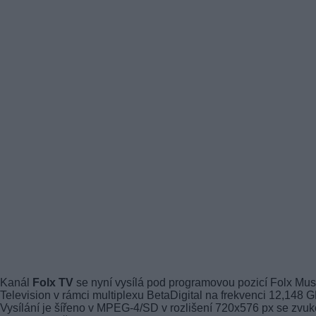
Kanál
Folx TV
se nyní vysílá pod programovou pozicí Folx Mus
Television v rámci multiplexu BetaDigital na frekvenci 12,148 
Vysílání je šířeno v MPEG-4/SD v rozlišení 720x576 px se zvu