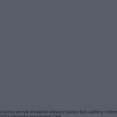
Licence pro tyto tématické televizní stanice byly uděleny v břez
2022 národním regulátorem CNA.