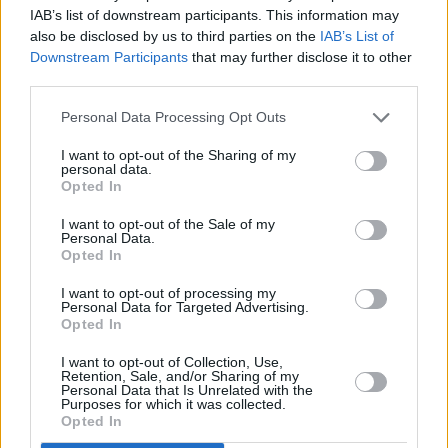
... další nabídky zaměstnání
IAB’s list of downstream participants. This information may
also be disclosed by us to third parties on the
IAB’s List of
Downstream Participants
that may further disclose it to other
Vybrané články
third parties.
Personal Data Processing Opt Outs
I want to opt-out of the Sharing of my
personal data.
Opted In
I want to opt-out of the Sale of my
Personal Data.
Prima sport - co nabídne v prvním
Kdy a kde bude Prima sport k
Opted In
vysílacím týdnu
naladění na Skylinku
I want to opt-out of processing my
Personal Data for Targeted Advertising.
Opted In
Parabola.cz
- web o satelitní, terestrické a kabelové televizi, © 2000–202
•
O webu parabola.cz
•
O souborech cookies
•
Inzerce
•
Kontakt
I want to opt-out of Collection, Use,
•
Dovolená u moře
•
Bazény
Retention, Sale, and/or Sharing of my
Personal Data that Is Unrelated with the
Purposes for which it was collected.
Opted In