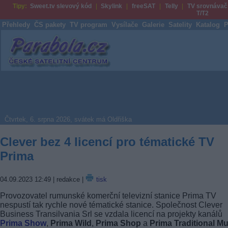
Tipy:
Sweet.tv slevový kód
Skylink
freeSAT
Telly
TV srovnávač
T/T2
Přehledy
ČS pakety
TV program
Vysílače
Galerie
Satelity
Katalog
P
Parabola.cz
Čtvrtek, 6. srpna 2026, svátek má Oldřiška
Clever bez 4 licencí pro tématické TV
Prima
04.09.2023 12:49
| redakce |
tisk
Provozovatel rumunské komerční televizní stanice Prima TV
nespustí tak rychle nové tématické stanice. Společnost Clever
Business Transilvania Srl se vzdala licencí na projekty kanálů
Prima Show
,
Prima Wild
,
Prima Shop
a
Prima Traditional Mu