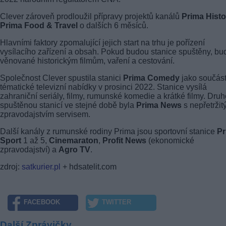
Clever zároveň prodloužil přípravy projektů kanálů
Prima Histo
Prima Food & Travel
o dalších 6 měsíců.
Hlavními faktory zpomalující jejich start na trhu je pořízení
vysílacího zařízení a obsah. Pokud budou stanice spuštěny, bu
věnované historickým filmům, vaření a cestování.
Společnost Clever spustila stanici
Prima Comedy
jako součást
tématické televizní nabídky v prosinci 2022. Stanice vysílá
zahraniční seriály, filmy, rumunské komedie a krátké filmy. Dru
spuštěnou stanicí ve stejné době byla
Prima News
s nepřetrži
zpravodajstvím servisem.
Další kanály z rumunské rodiny Prima jsou sportovní stanice
Pr
Sport
1 až 5,
Cinemaraton
,
Profit News
(ekonomické
zpravodajství) a
Agro TV
.
zdroj:
satkurier.pl
+ hdsatelit.com
FACEBOOK
TWITTER
Další Zprávičky