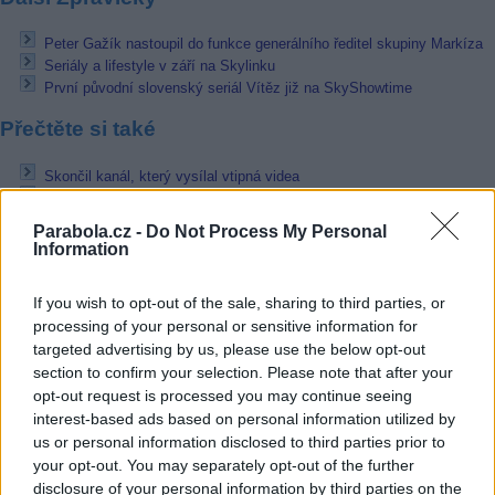
Peter Gažík nastoupil do funkce generálního ředitel skupiny Markíza
Seriály a lifestyle v září na Skylinku
První původní slovenský seriál Vítěz již na SkyShowtime
Přečtěte si také
Skončil kanál, který vysílal vtipná videa
Rádio RockZone odstartovalo v multiplexu 23
Nový dokumentární kanál před startem na 26E
Parabola.cz -
Do Not Process My Personal
Information
Reklama
If you wish to opt-out of the sale, sharing to third parties, or
Pracovní nabídky
processing of your personal or sensitive information for
targeted advertising by us, please use the below opt-out
06.08.2026 -
Údržbář výrobních linek • mzda 40 000Kč • stravování i 
zdarma (Ref. č.: Fau - údr) (Nýřany)
section to confirm your selection. Please note that after your
06.08.2026 -
Měřící technik - elektro (Okres Prachatice)
opt-out request is processed you may continue seeing
06.08.2026 -
Hledáme montážní skupiny I jednotlivce pro montáž ván
interest-based ads based on personal information utilized by
výzdoby (Slovenská republika, Maďarsko)
us or personal information disclosed to third parties prior to
05.08.2026 -
Zámečník / Mechanik (Praha - východ)
your opt-out. You may separately opt-out of the further
05.08.2026 -
Manažer/ka pro mezinárodní spolupráci (Suchdol, Praha)
disclosure of your personal information by third parties on the