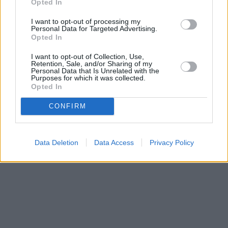
Opted In
Prima sport - co nabídne v prvním
Kdy a kde bude Prima sport k
vysílacím týdnu
I want to opt-out of processing my
naladění na Skylinku
Personal Data for Targeted Advertising.
Opted In
I want to opt-out of Collection, Use,
Parabola.cz
- web o satelitní, terestrické a kabelové televizi, © 2000–202
Retention, Sale, and/or Sharing of my
•
O webu parabola.cz
•
O souborech cookies
•
Inzerce
•
Kontakt
Personal Data that Is Unrelated with the
•
Dovolená u moře
•
Bazény
Purposes for which it was collected.
Opted In
CONFIRM
Data Deletion
Data Access
Privacy Policy