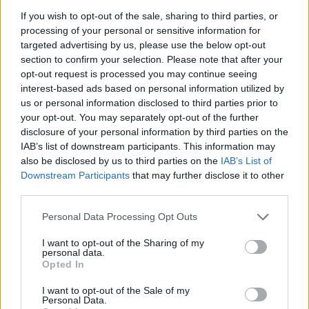
If you wish to opt-out of the sale, sharing to third parties, or
07.08.2026 -
Bosch Powertrain s.r.o. Jihlava • linkový střídač • mzda
48.400 Kč • příspěvek na ubytování (Jihlava, okres Jihlava)
processing of your personal or sensitive information for
07.08.2026 -
Bosch Powertrain s.r.o. Jihlava • obsluha CNC strojů • 
targeted advertising by us, please use the below opt-out
48.400 Kč • náborový bonus 50.000 Kč • příspěvek na ubytování (Jihl
section to confirm your selection. Please note that after your
okres Jihlava)
opt-out request is processed you may continue seeing
07.08.2026 -
Specialista pro elektronická zařízení údržby (m/ž) (tř. Vá
Klementa 869, Mladá Boleslav II)
interest-based ads based on personal information utilized by
06.08.2026 -
Bosch Powertrain s.r.o. Jihlava • CNC operátor• mzda 48
us or personal information disclosed to third parties prior to
Kč • náborový bonus 50.000 Kč • příspěvek na ubytování (Jihlava, ok
your opt-out. You may separately opt-out of the further
Jihlava)
disclosure of your personal information by third parties on the
06.08.2026 -
Bosch Powertrain s.r.o. • montážní dělník • mzda 44.700
týdenní zálohy na mzdu 2.000 Kč (Jihlava, okres Jihlava)
IAB’s list of downstream participants. This information may
... další nabídky zaměstnání
also be disclosed by us to third parties on the
IAB’s List of
Downstream Participants
that may further disclose it to other
third parties.
Vybrané články
Personal Data Processing Opt Outs
I want to opt-out of the Sharing of my
personal data.
Opted In
I want to opt-out of the Sale of my
Personal Data.