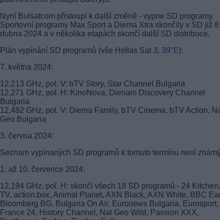
Nyní Bulsatcom přistoupí k další změně - vypne SD programy.
Sportovní programy Max Sport a Diema Xtra skončily v SD již 8
dubna 2024 a v několika etapách skončí další SD distribuce.
Plán vypínání SD programů (vše Hellas Sat 3,
39°E
):
7. května 2024:
12,213 GHz, pol. V: bTV Story, Star Channel Bulgaria
12,271 GHz, pol. H: KinoNova, Dienam Discovery Channel
Bulgaria
12,482 GHz, pol. V: Diema Family, bTV Cinema, bTV Action, N
Geo Bulgaria
3. června 2024:
Seznam vypínaných SD programů k tomuto termínu není známý
1. až 10. července 2024:
12,194 GHz, pol. H: skončí všech 18 SD programů - 24 Kitchen,
TV, action.box, Animal Planet, AXN Black, AXN White, BBC Ear
Bloomberg BG, Bulgaria On Air, Euronews Bulgaria, Eurosport,
France 24, History Channel, Nat Geo Wild, Passion XXX,