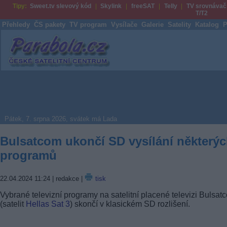
Tipy:
Sweet.tv slevový kód
Skylink
freeSAT
Telly
TV srovnávač
T/T2
Přehledy
ČS pakety
TV program
Vysílače
Galerie
Satelity
Katalog
P
Parabola.cz
Pátek, 7. srpna 2026, svátek má Lada
Bulsatcom ukončí SD vysílání některý
programů
22.04.2024 11:24
| redakce |
tisk
Vybrané televizní programy na satelitní placené televizi Bulsat
(satelit
Hellas Sat 3
) skončí v klasickém SD rozlišení.