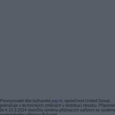
Provozovatel této bulharské
pay-tv
, společnost United Group,
pokračuje v technických změnách v distribuci obsahu. Připom
že k 15.3.2024 skončila výměna přijímacích zařízení se systé
podmíněného přístupu Bulcrypt.