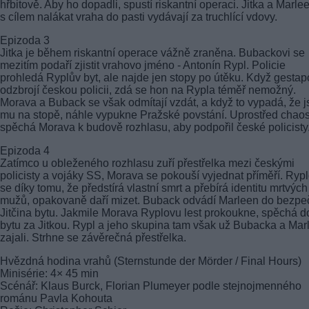
hřbitově. Aby ho dopadli, spustí riskantní operaci. Jitka a Marle
s cílem nalákat vraha do pasti vydávají za truchlící vdovy.
Epizoda 3
Jitka je během riskantní operace vážně zraněna. Bubackovi se
mezitím podaří zjistit vrahovo jméno - Antonín Rypl. Policie
prohledá Ryplův byt, ale najde jen stopy po útěku. Když gestap
odzbrojí českou policii, zdá se hon na Rypla téměř nemožný.
Morava a Buback se však odmítají vzdát, a když to vypadá, že 
mu na stopě, náhle vypukne Pražské povstání. Uprostřed chao
spěchá Morava k budově rozhlasu, aby podpořil české policisty
Epizoda 4
Zatímco u obleženého rozhlasu zuří přestřelka mezi českými
policisty a vojáky SS, Morava se pokouší vyjednat příměří. Rypl
se díky tomu, že předstírá vlastní smrt a přebírá identitu mrtvých
mužů, opakovaně daří mizet. Buback odvádí Marleen do bezpe
Jitčina bytu. Jakmile Morava Ryplovu lest prokoukne, spěchá d
bytu za Jitkou. Rypl a jeho skupina tam však už Bubacka a Mar
zajali. Strhne se závěrečná přestřelka.
Hvězdná hodina vrahů (Sternstunde der Mörder / Final Hours)
Minisérie: 4× 45 min
Scénář: Klaus Burck, Florian Plumeyer podle stejnojmenného
románu Pavla Kohouta