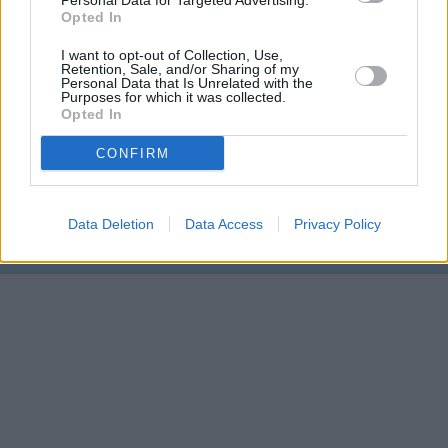
Personal Data for Targeted Advertising.
Opted In
I want to opt-out of Collection, Use,
Retention, Sale, and/or Sharing of my
Personal Data that Is Unrelated with the
Purposes for which it was collected.
Opted In
Prima sport - co nabídne v prvním
Kdy a kde bude Prima sport k
vysílacím týdnu
naladění na Skylinku
CONFIRM
Parabola.cz
- web o satelitní, terestrické a kabelové televizi, © 2000–202
Data Deletion
Data Access
Privacy Policy
•
O webu parabola.cz
•
O souborech cookies
•
Inzerce
•
Kontakt
•
Dovolená u moře
•
Bazény