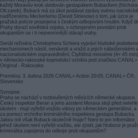
každý Moravův krok sledován gestapákem Bubackem (Nichola
Ofczarek). Buback má za úkol podávat zprávy svému nacistic
nadřízenému Meckerlemu (Devid Striesow) o tom, jak úzce je
pražská policie propojena s českým odbojovým hnutím. Když d
Prahy dorazí sovětská vojska, v ozbrojeném povstání proti
okupantům se i ti nejnevinnější stávají vrahy.
Seriál režiséra Christophera Schiera vypráví hluboké podobens
mechanismech násilí, nenávisti a vražd a jejich náboženském 
nacionalistickém ospravedlnění. Čtyřdílná minisérie (4× 45 min
v německo-rakouské koprodukci vznikla pod značkou CANAL+
Original - Rakousko.
Premiéra: 3. dubna 2026 CANAL+ Action 20:05, CANAL+ ČR,
Slovensko
Synopse:
Praha se nachází v rozbouřených měsících německé okupace.
Český inspektor Beran a jeho asistent Morava stojí před neleh
úkolem - mají vyřešit vraždu vdovy po německém generálovi, a 
za pomoci vrchního kriminálního inspektora gestapa Bubacka.
Jakou roli však Buback skutečně hraje? Není to jen informátor,
jehož úkolem není vyřešit vraždu, ale zjistit, jak hluboce je pra
kriminálka zapojena do odboje proti okupantům?