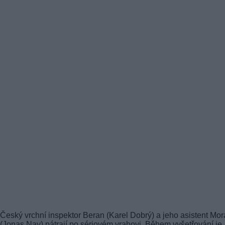
Český vrchní inspektor Beran (Karel Dobrý) a jeho asistent Mo
(Jonas Nay) pátrají po sériovém vrahovi. Během vyšetřování je