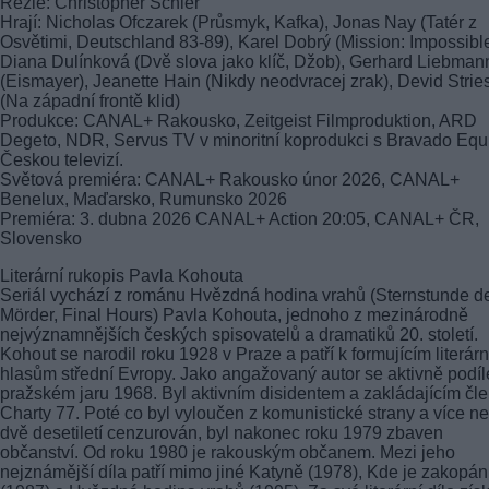
Režie: Christopher Schier
Hrají: Nicholas Ofczarek (Průsmyk, Kafka), Jonas Nay (Tatér z
Osvětimi, Deutschland 83-89), Karel Dobrý (Mission: Impossible
Diana Dulínková (Dvě slova jako klíč, Džob), Gerhard Liebman
(Eismayer), Jeanette Hain (Nikdy neodvracej zrak), Devid Stri
(Na západní frontě klid)
Produkce: CANAL+ Rakousko, Zeitgeist Filmproduktion, ARD
Degeto, NDR, Servus TV v minoritní koprodukci s Bravado Equi
Českou televizí.
Světová premiéra: CANAL+ Rakousko únor 2026, CANAL+
Benelux, Maďarsko, Rumunsko 2026
Premiéra: 3. dubna 2026 CANAL+ Action 20:05, CANAL+ ČR,
Slovensko
Literární rukopis Pavla Kohouta
Seriál vychází z románu Hvězdná hodina vrahů (Sternstunde d
Mörder, Final Hours) Pavla Kohouta, jednoho z mezinárodně
nejvýznamnějších českých spisovatelů a dramatiků 20. století.
Kohout se narodil roku 1928 v Praze a patří k formujícím literár
hlasům střední Evropy. Jako angažovaný autor se aktivně podíl
pražském jaru 1968. Byl aktivním disidentem a zakládajícím č
Charty 77. Poté co byl vyloučen z komunistické strany a více n
dvě desetiletí cenzurován, byl nakonec roku 1979 zbaven
občanství. Od roku 1980 je rakouským občanem. Mezi jeho
nejznámější díla patří mimo jiné Katyně (1978), Kde je zakopá