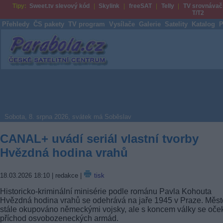
Tipy:
Sweet.tv slevový kód
Skylink
freeSAT
Telly
TV srovnávač
T/T2
Přehledy
ČS pakety
TV program
Vysílače
Galerie
Satelity
Katalog
P
Parabola.cz
Sobota, 8. srpna 2026, svátek má Soběslav
CANAL+ uvádí seriál vlastní tvorby
Hvězdná hodina vrahů
18.03.2026 18:10
| redakce |
tisk
Historicko-kriminální minisérie podle románu Pavla Kohouta
Hvězdná hodina vrahů se odehrává na jaře 1945 v Praze. Měst
stále okupováno německými vojsky, ale s koncem války se oče
příchod osvobozeneckých armád.