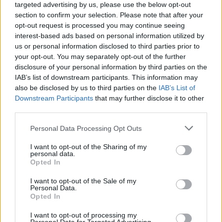
targeted advertising by us, please use the below opt-out
Vizionář a dobrodruh Hugo František Salm v novém dokumentu ČT
section to confirm your selection. Please note that after your
Reklama
opt-out request is processed you may continue seeing
interest-based ads based on personal information utilized by
Pracovní nabídky
us or personal information disclosed to third parties prior to
your opt-out. You may separately opt-out of the further
07.08.2026 -
Bosch Powertrain s.r.o. Jihlava • linkový střídač • mzda
disclosure of your personal information by third parties on the
48.400 Kč • příspěvek na ubytování (Jihlava, okres Jihlava)
IAB’s list of downstream participants. This information may
07.08.2026 -
Bosch Powertrain s.r.o. Jihlava • obsluha CNC strojů • 
also be disclosed by us to third parties on the
IAB’s List of
48.400 Kč • náborový bonus 50.000 Kč • příspěvek na ubytování (Jihl
Downstream Participants
that may further disclose it to other
okres Jihlava)
07.08.2026 -
Specialista pro elektronická zařízení údržby (m/ž) (tř. Vá
third parties.
Klementa 869, Mladá Boleslav II)
06.08.2026 -
Bosch Powertrain s.r.o. Jihlava • CNC operátor• mzda 48
Personal Data Processing Opt Outs
Kč • náborový bonus 50.000 Kč • příspěvek na ubytování (Jihlava, ok
Jihlava)
I want to opt-out of the Sharing of my
06.08.2026 -
Bosch Powertrain s.r.o. • montážní dělník • mzda 44.700
personal data.
týdenní zálohy na mzdu 2.000 Kč (Jihlava, okres Jihlava)
Opted In
... další nabídky zaměstnání
I want to opt-out of the Sale of my
Personal Data.
Opted In
Vybrané články
I want to opt-out of processing my