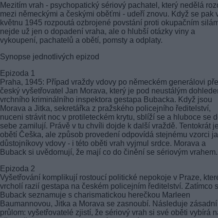
Mezitím vrah - psychopatický sériový pachatel, který nedělá rozd
mezi německými a českými oběťmi - udeří znovu. Když se pak 
květnu 1945 rozpoutá ozbrojené povstání proti okupačním silám
nejde už jen o dopadení vraha, ale o hlubší otázky viny a
vykoupení, pachatelů a obětí, pomsty a odplaty.
Synopse jednotlivých epizod
Epizoda 1
Praha, 1945: Případ vraždy vdovy po německém generálovi pře
český vyšetřovatel Jan Morava, který je pod neustálým dohled
vrchního kriminálního inspektora gestapa Bubacka. Když jsou
Morava a Jitka, sekretářka z pražského policejního ředitelství,
nuceni strávit noc v protileteckém krytu, sblíží se a hluboce se 
sebe zamilují. Právě v tu chvíli dojde k další vraždě. Tentokrát j
obětí Češka, ale způsob provedení odpovídá stejnému vzorci j
důstojníkovy vdovy - i této oběti vrah vyjmul srdce. Morava a
Buback si uvědomují, že mají co do činění se sériovým vrahem.
Epizoda 2
Vyšetřování komplikují rostoucí politické nepokoje v Praze, kter
vrcholí razií gestapa na českém policejním ředitelství. Zatímco 
Buback seznamuje s charismatickou herečkou Marleen
Baumannovou, Jitka a Morava se zasnoubí. Následuje zásadní
průlom: vyšetřovatelé zjistí, že sériový vrah si své oběti vybírá 