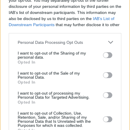
your opt-out. You may separately opt-out of the further
05.08.2026 -
Měřící technik - elektro (Okres Prachatice)
disclosure of your personal information by third parties on the
05.08.2026 -
Manažer/ka pro mezinárodní spolupráci (Suchdol, Praha)
IAB’s list of downstream participants. This information may
05.08.2026 -
Technik kontroly (Plzeň - sever)
also be disclosed by us to third parties on the
IAB’s List of
05.08.2026 -
Cyber Security Consultant (Nusle, Praha)
Downstream Participants
that may further disclose it to other
... další nabídky zaměstnání
third parties.
Personal Data Processing Opt Outs
Vybrané články
I want to opt-out of the Sharing of my
personal data.
Opted In
I want to opt-out of the Sale of my
Personal Data.
Opted In
I want to opt-out of processing my
Personal Data for Targeted Advertising.
Prima sport - co nabídne v prvním
Kdy a kde bude Prima sport k
Opted In
vysílacím týdnu
naladění na Skylinku
I want to opt-out of Collection, Use,
Retention, Sale, and/or Sharing of my
Personal Data that Is Unrelated with the
Parabola.cz
- web o satelitní, terestrické a kabelové televizi, © 2000–202
Purposes for which it was collected.
•
O webu parabola.cz
•
O souborech cookies
•
Inzerce
•
Kontakt