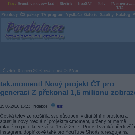
Tipy:
Sweet.tv slevový kód
Skylink
freeSAT
Telly
TV srovnávač
T/T2
Přehledy
ČS pakety
TV program
Vysílače
Galerie
Satelity
Katalog
P
Parabola.cz
Čtvrtek, 6. srpna 2026, svátek má Oldřiška
tak.moment! Nový projekt ČT pro
generaci Z překonal 1,5 milionu zobraz
15.05.2026 13:23
| redakce |
tisk
Česká televize rozšířila své působení v digitálním prostoru a
spustila nový mediální projekt tak.moment, určený primárně
mladému publiku ve věku 15 až 25 let. Projekt vzniká předevší
Instagram, doplňkově také pro YouTube Shorts a reaguje na