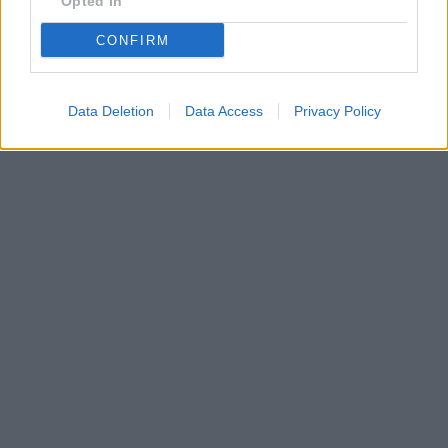
Opted In
•
Dovolená u moře
•
Bazény
CONFIRM
Data Deletion
Data Access
Privacy Policy