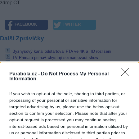
zdroj: ČT
FACEBOOK
TWITTER
Další Zprávičky
Byznysový kanál odstartoval FTA ve 4K a HD rozlišení
TV Prima a prima+ chystají seznamovací show
Majitel TV Nova se připojil ke koalici proti pirátství
Parabola.cz -
Do Not Process My Personal
Přečtěte si také
Information
TV Prima a prima+ chystají seznamovací show
If you wish to opt-out of the sale, sharing to third parties, or
Majitel TV Nova se připojil ke koalici proti pirátství
processing of your personal or sensitive information for
JOJ Group nabídne všech 64 zápasů z MS v hokeji 2026
targeted advertising by us, please use the below opt-out
Reklama
section to confirm your selection. Please note that after your
opt-out request is processed you may continue seeing
Pracovní nabídky
interest-based ads based on personal information utilized by
us or personal information disclosed to third parties prior to
05.08.2026 -
Zámečník / Mechanik (Praha - východ)