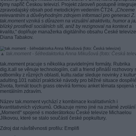
týmy napříč Českou televizí. Projekt zároveň postupně integruje
zpravodajský obsah pod metodickým vedením ČT24. „
Chceme 
relevantním a důvěryhodným zdrojem informací pro generaci Z.
tak.moment vzniká s důrazem na vizuální atraktivitu, humor a j
blízký prostředí sociálních sítí, aniž by rezignoval na kontext a
kvalitu
,“ doplňuje manažerka digitálního obsahu České televize
Diana Tabakov.
▲ tak.moment - šéfredaktorka Anna Mikušová (foto: Česká telev
tak.moment pracuje s několika pravidelnými formáty. Rubrika
dig.it.all se věnuje technologiím, call a friend přináší rozhovory 
odborníky z různých oblastí, kultu.radar sleduje novinky z kultur
adulting.101 nabízí praktické návody pro běžné situace dospěl
života, formát touch grass otevírá formou anket témata spojená 
mentálním zdravím.
Název tak.moment vychází z kombinace kvalitativních i
kvantitativních výzkumů. Odkazuje mimo jiné na známé zvolání
„Moment!“ spojené s moderátorkou České televize Michaelou
Jílkovou, které se stalo součástí české popkultury.
Zdroj dat návštěvnosti profilu: Emplifi