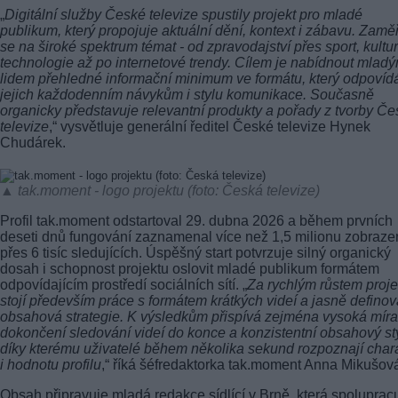
„
Digitální služby České televize spustily projekt pro mladé
publikum, který propojuje aktuální dění, kontext i zábavu. Zamě
se na široké spektrum témat - od zpravodajství přes sport, kultu
technologie až po internetové trendy. Cílem je nabídnout mlad
lidem přehledné informační minimum ve formátu, který odpovíd
jejich každodenním návykům i stylu komunikace. Současně
organicky představuje relevantní produkty a pořady z tvorby Č
televize
,“ vysvětluje generální ředitel České televize Hynek
Chudárek.
▲ tak.moment - logo projektu (foto: Česká televize)
Profil tak.moment odstartoval 29. dubna 2026 a během prvních
deseti dnů fungování zaznamenal více než 1,5 milionu zobraze
přes 6 tisíc sledujících. Úspěšný start potvrzuje silný organický
dosah i schopnost projektu oslovit mladé publikum formátem
odpovídajícím prostředí sociálních sítí. „
Za rychlým růstem proje
stojí především práce s formátem krátkých videí a jasně defino
obsahová strategie. K výsledkům přispívá zejména vysoká míra
dokončení sledování videí do konce a konzistentní obsahový sty
díky kterému uživatelé během několika sekund rozpoznají char
i hodnotu profilu
,“ říká šéfredaktorka tak.moment Anna Mikušov
Obsah připravuje mladá redakce sídlící v Brně, která spoluprac