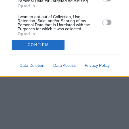
Personal Data for Targeted Advertising.
Opted In
Parabola.cz
- web o satelitní, terestrické a kabelové televizi, © 2000–202
I want to opt-out of Collection, Use,
•
O webu parabola.cz
•
O souborech cookies
•
Inzerce
•
Kontakt
Retention, Sale, and/or Sharing of my
•
Dovolená u moře
•
Bazény
Personal Data that Is Unrelated with the
Purposes for which it was collected.
Opted In
CONFIRM
Data Deletion
Data Access
Privacy Policy