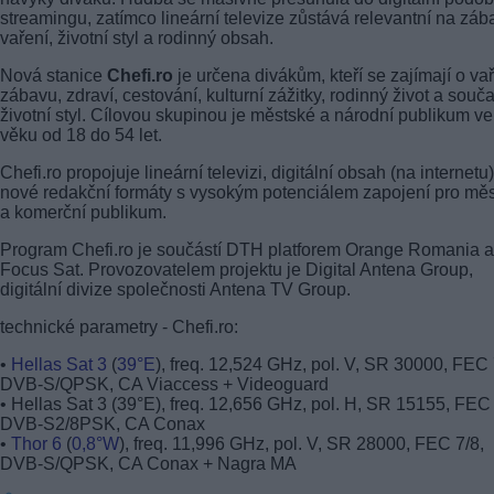
streamingu, zatímco lineární televize zůstává relevantní na záb
vaření, životní styl a rodinný obsah.
Nová stanice
Chefi.ro
je určena divákům, kteří se zajímají o vař
zábavu, zdraví, cestování, kulturní zážitky, rodinný život a souč
životní styl. Cílovou skupinou je městské a národní publikum ve
věku od 18 do 54 let.
Chefi.ro propojuje lineární televizi, digitální obsah (na internetu)
nové redakční formáty s vysokým potenciálem zapojení pro mě
a komerční publikum.
Program Chefi.ro je součástí DTH platforem Orange Romania a
Focus Sat. Provozovatelem projektu je Digital Antena Group,
digitální divize společnosti Antena TV Group.
technické parametry - Chefi.ro:
•
Hellas Sat 3
(
39°E
), freq. 12,524 GHz, pol. V, SR 30000, FEC 
DVB-S/QPSK, CA Viaccess + Videoguard
• Hellas Sat 3 (39°E), freq. 12,656 GHz, pol. H, SR 15155, FEC 
DVB-S2/8PSK, CA Conax
•
Thor 6
(
0,8°W
), freq. 11,996 GHz, pol. V, SR 28000, FEC 7/8,
DVB-S/QPSK, CA Conax + Nagra MA