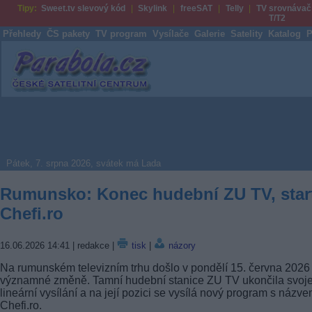
Tipy:
Sweet.tv slevový kód
Skylink
freeSAT
Telly
TV srovnávač
T/T2
Přehledy
ČS pakety
TV program
Vysílače
Galerie
Satelity
Katalog
P
Parabola.cz
Pátek, 7. srpna 2026, svátek má Lada
Rumunsko: Konec hudební ZU TV, star
Chefi.ro
16.06.2026 14:41
| redakce |
tisk
|
názory
Na rumunském televizním trhu došlo v pondělí 15. června 2026
významné změně. Tamní hudební stanice ZU TV ukončila svoj
lineární vysílání a na její pozici se vysílá nový program s názv
Chefi.ro.