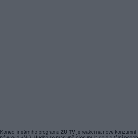
Konec lineárního programu
ZU TV
je reakcí na nové konzumní
návyky diváků. Hudba se masivně přesunula do digitální podob