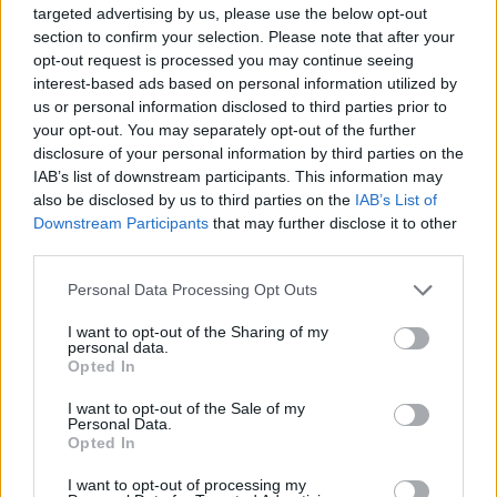
Jihlava)
targeted advertising by us, please use the below opt-out
06.08.2026 -
Bosch Powertrain s.r.o. • montážní dělník • mzda 44.700
section to confirm your selection. Please note that after your
týdenní zálohy na mzdu 2.000 Kč (Jihlava, okres Jihlava)
opt-out request is processed you may continue seeing
06.08.2026 -
Bosch Powertrain s.r.o. Jihlava • práce ve skladu • mzda
interest-based ads based on personal information utilized by
48.400 Kč • náborový bonus 50.000 Kč • ubytování (Jihlava, okres Jih
us or personal information disclosed to third parties prior to
06.08.2026 -
Bosch Powertrain s.r.o. Jihlava • střídač • mzda 48.400 
příspěvek na ubytování (Jihlava, okres Jihlava)
your opt-out. You may separately opt-out of the further
06.08.2026 -
Bosch Powertrain s.r.o. • seřizování strojů • mzda 48.400
disclosure of your personal information by third parties on the
náborový bonus 100.000 Kč • ubytování (Jihlava, okres Jihlava)
IAB’s list of downstream participants. This information may
... další nabídky zaměstnání
also be disclosed by us to third parties on the
IAB’s List of
Downstream Participants
that may further disclose it to other
third parties.
Vybrané články
Personal Data Processing Opt Outs
I want to opt-out of the Sharing of my
personal data.
Opted In
I want to opt-out of the Sale of my
Personal Data.
Opted In
Prima sport - co nabídne v prvním
Kdy a kde bude Prima sport k
vysílacím týdnu
naladění na Skylinku
I want to opt-out of processing my