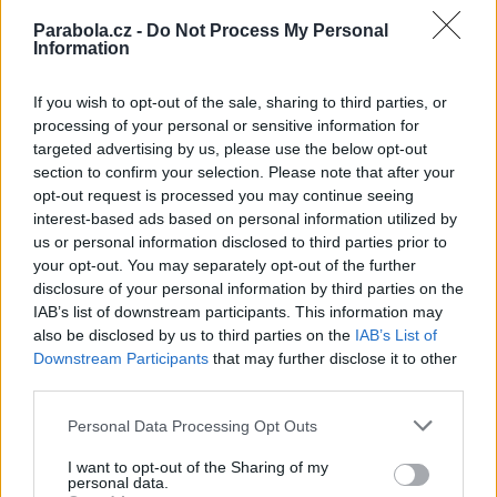
Společný software pro DVB karty Technisat
Parabola.cz -
Do Not Process My Personal
Sledovanie HDTV kanálu Euro1080 pomocou SkyStar 2
Information
Nové SAT PC karty Technisat
Reklama
If you wish to opt-out of the sale, sharing to third parties, or
processing of your personal or sensitive information for
Pracovní nabídky
targeted advertising by us, please use the below opt-out
section to confirm your selection. Please note that after your
opt-out request is processed you may continue seeing
06.08.2026 -
Bosch Powertrain s.r.o. Jihlava • CNC operátor• mzda 48
Kč • náborový bonus 50.000 Kč • příspěvek na ubytování (Jihlava, ok
interest-based ads based on personal information utilized by
Jihlava)
us or personal information disclosed to third parties prior to
06.08.2026 -
Bosch Powertrain s.r.o. • montážní dělník • mzda 44.700
your opt-out. You may separately opt-out of the further
týdenní zálohy na mzdu 2.000 Kč (Jihlava, okres Jihlava)
disclosure of your personal information by third parties on the
06.08.2026 -
Bosch Powertrain s.r.o. Jihlava • práce ve skladu • mzda
48.400 Kč • náborový bonus 50.000 Kč • ubytování (Jihlava, okres Jih
IAB’s list of downstream participants. This information may
06.08.2026 -
Bosch Powertrain s.r.o. Jihlava • střídač • mzda 48.400 
also be disclosed by us to third parties on the
IAB’s List of
příspěvek na ubytování (Jihlava, okres Jihlava)
Downstream Participants
that may further disclose it to other
06.08.2026 -
Bosch Powertrain s.r.o. • seřizování strojů • mzda 48.400
third parties.
náborový bonus 100.000 Kč • ubytování (Jihlava, okres Jihlava)
... další nabídky zaměstnání
Personal Data Processing Opt Outs
I want to opt-out of the Sharing of my
Vybrané články
personal data.