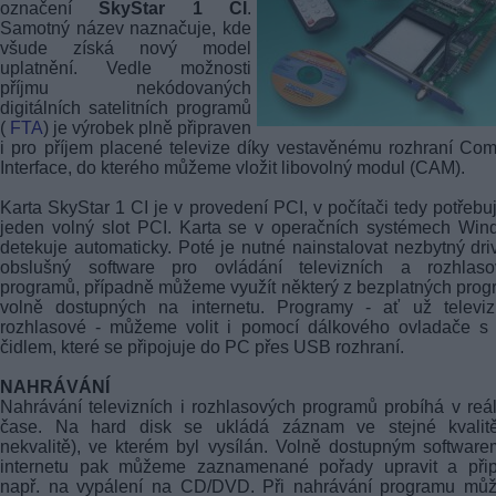
označení
SkyStar 1 CI
.
Samotný název naznačuje, kde
všude získá nový model
uplatnění. Vedle možnosti
příjmu nekódovaných
digitálních satelitních programů
(
FTA
) je výrobek plně připraven
i pro příjem placené televize díky vestavěnému rozhraní C
Interface, do kterého můžeme vložit libovolný modul (CAM).
Karta SkyStar 1 CI je v provedení PCI, v počítači tedy potřeb
jeden volný slot PCI. Karta se v operačních systémech Wi
detekuje automaticky. Poté je nutné nainstalovat nezbytný dri
obslušný software pro ovládání televizních a rozhlaso
programů, případně můžeme využít některý z bezplatných pro
volně dostupných na internetu. Programy - ať už televiz
rozhlasové - můžeme volit i pomocí dálkového ovladače s 
čidlem, které se připojuje do PC přes USB rozhraní.
NAHRÁVÁNÍ
Nahrávání televizních i rozhlasových programů probíhá v re
čase. Na hard disk se ukládá záznam ve stejné kvalitě
nekvalitě), ve kterém byl vysílán. Volně dostupným softwar
internetu pak můžeme zaznamenané pořady upravit a připr
např. na vypálení na CD/DVD. Při nahrávání programu mů