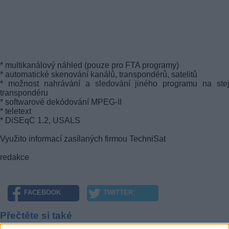
* multikanálový náhled (pouze pro FTA programy)
* automatické skenování kanálů, transpondérů, satelitů
* možnost nahrávání a sledování jiného programu na ste
transpondéru
* softwarové dekódování MPEG-II
* teletext
* DiSEqC 1.2, USALS
Využito informací zasílaných firmou TechniSat
redakce
FACEBOOK
TWITTER
Přečtěte si také