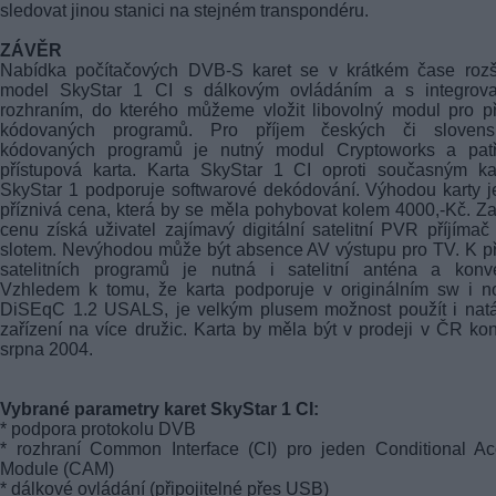
sledovat jinou stanici na stejném transpondéru.
ZÁVĚR
Nabídka počítačových DVB-S karet se v krátkém čase rozší
model SkyStar 1 CI s dálkovým ovládáním a s integrov
rozhraním, do kterého můžeme vložit libovolný modul pro p
kódovaných programů. Pro příjem českých či slovens
kódovaných programů je nutný modul Cryptoworks a patř
přístupová karta. Karta SkyStar 1 CI oproti současným ka
SkyStar 1 podporuje softwarové dekódování. Výhodou karty je
příznivá cena, která by se měla pohybovat kolem 4000,-Kč. Za
cenu získá uživatel zajímavý digitální satelitní PVR příjímač
slotem. Nevýhodou může být absence AV výstupu pro TV. K p
satelitních programů je nutná i satelitní anténa a konve
Vzhledem k tomu, že karta podporuje v originálním sw i n
DiSEqC 1.2 USALS, je velkým plusem možnost použít i natá
zařízení na více družic. Karta by měla být v prodeji v ČR k
srpna 2004.
Vybrané parametry karet SkyStar 1 CI:
* podpora protokolu DVB
* rozhraní Common Interface (CI) pro jeden Conditional A
Module (CAM)
* dálkové ovládání (připojitelné přes USB)