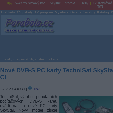
Tipy:
Sweet.tv slevový kód
Skylink
freeSAT
Telly
TV srovnávač
T/T2
Přehledy
ČS pakety
TV program
Vysílače
Galerie
Satelity
Katalog
P
Parabola.cz
Pátek, 7. srpna 2026, svátek má Lada
Nové DVB-S PC karty TechniSat SkySta
CI
16.08.2004 00:41
|
Tisk
TechniSat, výrobce populárních
počítačových DVB-S karet,
uvádí na trh nové PC karty
SkyStar. Nový model získal