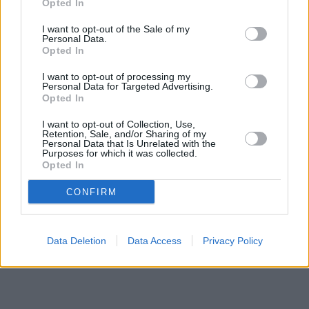
Opted In
I want to opt-out of the Sale of my
Personal Data.
Opted In
I want to opt-out of processing my
Personal Data for Targeted Advertising.
Opted In
Prima sport - co nabídne v prvním
Kdy a kde bude Prima sport k
vysílacím týdnu
naladění na Skylinku
I want to opt-out of Collection, Use,
Retention, Sale, and/or Sharing of my
Personal Data that Is Unrelated with the
Purposes for which it was collected.
Opted In
Parabola.cz
- web o satelitní, terestrické a kabelové televizi, © 2000–202
•
O webu parabola.cz
•
O souborech cookies
•
Inzerce
•
Kontakt
CONFIRM
•
Dovolená u moře
•
Bazény
Data Deletion
Data Access
Privacy Policy