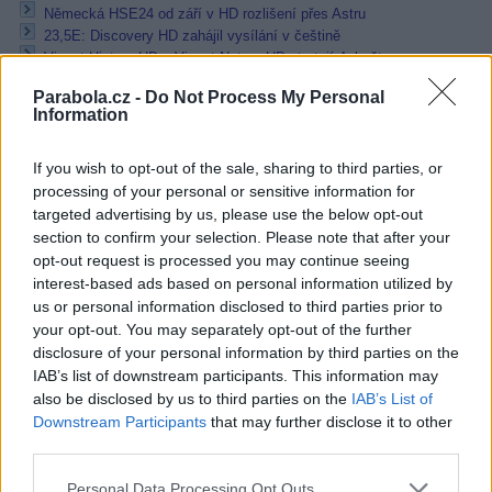
Německá HSE24 od září v HD rozlišení přes Astru
23,5E: Discovery HD zahájil vysílání v češtině
Viasat History HD a Viasat Nature HD startují 4. května
Reklama
Parabola.cz -
Do Not Process My Personal
Information
Pracovní nabídky
If you wish to opt-out of the sale, sharing to third parties, or
07.08.2026 -
Bosch Powertrain s.r.o. Jihlava • linkový střídač • mzda
processing of your personal or sensitive information for
48.400 Kč • příspěvek na ubytování (Jihlava, okres Jihlava)
targeted advertising by us, please use the below opt-out
07.08.2026 -
Bosch Powertrain s.r.o. Jihlava • obsluha CNC strojů • 
section to confirm your selection. Please note that after your
48.400 Kč • náborový bonus 50.000 Kč • příspěvek na ubytování (Jihl
opt-out request is processed you may continue seeing
okres Jihlava)
07.08.2026 -
Specialista pro elektronická zařízení údržby (m/ž) (tř. Vá
interest-based ads based on personal information utilized by
Klementa 869, Mladá Boleslav II)
us or personal information disclosed to third parties prior to
06.08.2026 -
Bosch Powertrain s.r.o. Jihlava • CNC operátor• mzda 48
your opt-out. You may separately opt-out of the further
Kč • náborový bonus 50.000 Kč • příspěvek na ubytování (Jihlava, ok
disclosure of your personal information by third parties on the
Jihlava)
IAB’s list of downstream participants. This information may
06.08.2026 -
Bosch Powertrain s.r.o. • montážní dělník • mzda 44.700
týdenní zálohy na mzdu 2.000 Kč (Jihlava, okres Jihlava)
also be disclosed by us to third parties on the
IAB’s List of
... další nabídky zaměstnání
Downstream Participants
that may further disclose it to other
third parties.
Vybrané články
Personal Data Processing Opt Outs