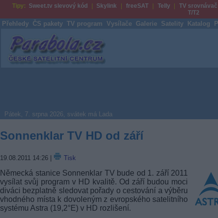
Tipy:
Sweet.tv slevový kód
Skylink
freeSAT
Telly
TV srovnávač
T/T2
Přehledy
ČS pakety
TV program
Vysílače
Galerie
Satelity
Katalog
P
Parabola.cz
Pátek, 7. srpna 2026, svátek má Lada
Sonnenklar TV HD od září
19.08.2011 14:26
|
Tisk
Německá stanice Sonnenklar TV bude od 1. září 2011
vysílat svůj program v HD kvalitě. Od září budou moci
diváci bezplatně sledovat pořady o cestování a výběru
vhodného místa k dovoleným z evropského satelitního
systému Astra (19,2°E) v HD rozlišení.