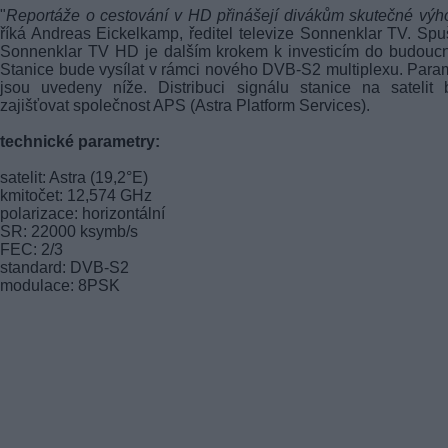
"
Reportáže o cestování v HD přinášejí divákům skutečné výh
říká Andreas Eickelkamp, ředitel televize Sonnenklar TV. Spu
Sonnenklar TV HD je dalším krokem k investicím do budoucn
Stanice bude vysílat v rámci nového DVB-S2 multiplexu. Para
jsou uvedeny níže. Distribuci signálu stanice na satelit
zajišťovat společnost APS (Astra Platform Services).
technické parametry:
satelit: Astra (19,2°E)
kmitočet: 12,574 GHz
polarizace: horizontální
SR: 22000 ksymb/s
FEC: 2/3
standard: DVB-S2
modulace: 8PSK