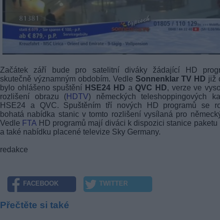
Začátek září bude pro satelitní diváky žádající HD prog
skutečně významným obdobím. Vedle
Sonnenklar TV HD
již 
bylo ohlášeno spuštění
HSE24 HD
a
QVC HD
, verze ve vy
rozlišení obrazu (
HDTV
) německých teleshoppingových ka
HSE24 a QVC. Spuštěním tří nových HD programů se roz
bohatá nabídka stanic v tomto rozlišení vysílaná pro německý
Vedle
FTA
HD programů mají diváci k dispozici stanice paket
a také nabídku placené televize Sky Germany.
redakce
FACEBOOK
TWITTER
Přečtěte si také