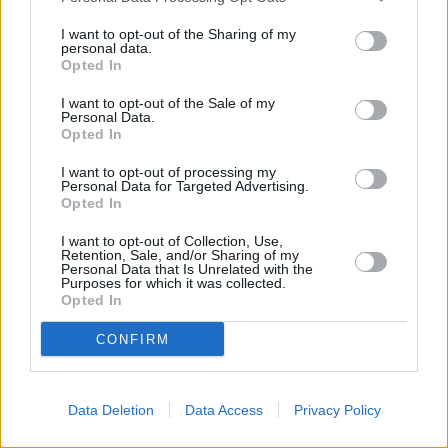
I want to opt-out of the Sharing of my
personal data.
Opted In
I want to opt-out of the Sale of my
Personal Data.
Opted In
I want to opt-out of processing my
Prima sport - co nabídne v prvním
Kdy a kde bude Prima sport k
Personal Data for Targeted Advertising.
vysílacím týdnu
naladění na Skylinku
Opted In
I want to opt-out of Collection, Use,
Retention, Sale, and/or Sharing of my
Parabola.cz
- web o satelitní, terestrické a kabelové televizi, © 2000–202
Personal Data that Is Unrelated with the
•
O webu parabola.cz
•
O souborech cookies
•
Inzerce
•
Kontakt
Purposes for which it was collected.
•
Dovolená u moře
•
Bazény
Opted In
CONFIRM
Data Deletion
Data Access
Privacy Policy