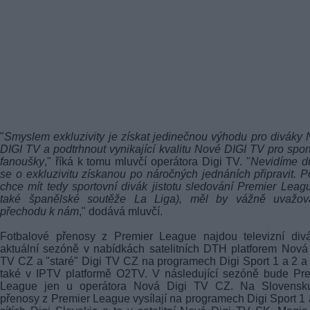
"
Smyslem exkluzivity je získat jedinečnou výhodu pro diváky
DIGI TV a podtrhnout vynikající kvalitu Nové DIGI TV pro spor
fanoušky
," říká k tomu mluvčí operátora Digi TV. "
Nevidíme d
se o exkluzivitu získanou po náročných jednáních připravit. 
chce mít tedy sportovní divák jistotu sledování Premier Leag
také španělské soutěže La Liga), měl by vážně uvažov
přechodu k nám
," dodává mluvčí.
Fotbalové přenosy z Premier League najdou televizní divá
aktuální sezóně v nabídkách satelitních DTH platforem Nová
TV CZ a "staré" Digi TV CZ na programech Digi Sport 1 a 2 a
také v IPTV platformě O2TV. V následující sezóně bude Pr
League jen u operátora Nová Digi TV CZ. Na Slovensk
přenosy z Premier League vysílají na programech Digi Sport 1 