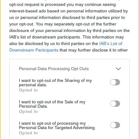
07.08.2026 -
Bosch Powertrain s.r.o. Jihlava • obsluha CNC strojů • 
opt-out request is processed you may continue seeing
48.400 Kč • náborový bonus 50.000 Kč • příspěvek na ubytování (Jihl
interest-based ads based on personal information utilized by
okres Jihlava)
us or personal information disclosed to third parties prior to
06.08.2026 -
Bosch Powertrain s.r.o. Jihlava • CNC operátor• mzda 48
your opt-out. You may separately opt-out of the further
Kč • náborový bonus 50.000 Kč • příspěvek na ubytování (Jihlava, ok
Jihlava)
disclosure of your personal information by third parties on the
06.08.2026 -
Bosch Powertrain s.r.o. • montážní dělník • mzda 44.700
IAB’s list of downstream participants. This information may
týdenní zálohy na mzdu 2.000 Kč (Jihlava, okres Jihlava)
also be disclosed by us to third parties on the
IAB’s List of
06.08.2026 -
Bosch Powertrain s.r.o. Jihlava • práce ve skladu • mzda
Downstream Participants
that may further disclose it to other
48.400 Kč • náborový bonus 50.000 Kč • ubytování (Jihlava, okres Jih
third parties.
... další nabídky zaměstnání
Personal Data Processing Opt Outs
Vybrané články
I want to opt-out of the Sharing of my
personal data.
Opted In
I want to opt-out of the Sale of my
Personal Data.
Opted In
I want to opt-out of processing my
Personal Data for Targeted Advertising.
Prima sport - co nabídne v prvním
Kdy a kde bude Prima sport k
Opted In
vysílacím týdnu
naladění na Skylinku