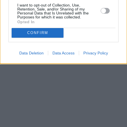
I want to opt-out of Collection, Use,
Retention, Sale, and/or Sharing of my
Personal Data that Is Unrelated with the
Purposes for which it was collected.
Parabola.cz
- web o satelitní, terestrické a kabelové televizi, © 2000–202
Opted In
•
O webu parabola.cz
•
O souborech cookies
•
Inzerce
•
Kontakt
•
Dovolená u moře
•
Bazény
CONFIRM
Data Deletion
Data Access
Privacy Policy