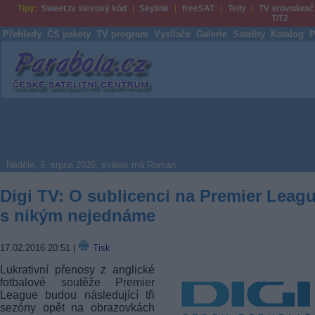
Tipy:
Sweet.tv slevový kód
Skylink
freeSAT
Telly
TV srovnávač
T/T2
Přehledy
ČS pakety
TV program
Vysílače
Galerie
Satelity
Katalog
P
Parabola.cz
Neděle, 9. srpna 2026, svátek má Roman
Digi TV: O sublicenci na Premier Leag
s nikým nejednáme
17.02.2016 20:51
|
Tisk
Lukrativní přenosy z anglické
fotbalové soutěže Premier
League budou následující tři
sezóny opět na obrazovkách