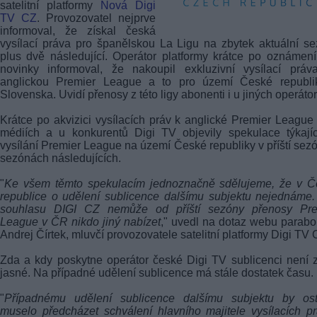
satelitní platformy
Nová Digi
TV CZ
. Provozovatel nejprve
informoval, že získal česká
vysílací práva pro španělskou La Ligu na zbytek aktuální s
plus dvě následující. Operátor platformy krátce po oznámení
novinky informoval, že nakoupil exkluzivní vysílací práv
anglickou Premier League a to pro území České republi
Slovenska. Uvidí přenosy z této ligy abonenti i u jiných operáto
Krátce po akvizici vysílacích práv k anglické Premier League
médiích a u konkurentů Digi TV objevily spekulace týkají
vysílání Premier League na území České republiky v příští sez
sezónách následujících.
"
Ke všem těmto spekulacím jednoznačně sdělujeme, že v Č
republice o udělení sublicence dalšímu subjektu nejednáme
souhlasu DIGI CZ nemůže od příští sezóny přenosy Pre
League v ČR nikdo jiný nabízet
," uvedl na dotaz webu parabo
Andrej Čírtek, mluvčí provozovatele satelitní platformy Digi TV 
Zda a kdy poskytne operátor české Digi TV sublicenci není 
jasné. Na případné udělení sublicence má stále dostatek času.
"
Případnému udělení sublicence dalšímu subjektu by ost
muselo předcházet schválení hlavního majitele vysílacích p