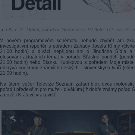
▲ Obr č. 3 - Detail, pořad na Seznam.cz TV (foto: Televize Se
V novém programovém schématu nebude chybět ani zku
investigativní reportér s pořadem Záhady Josefa Klímy (čtvrt
21:00 hodin) a diváci nepřijdou ani o Jindřicha Šídla a 
glosování aktuálních témat v pořadu Šťastné pondělí (pondě
21:00 hodin) nebo Blanku Kubíkovou s pořadem Moje místa.
odkrývá soukromí známých českých i slovenských tváří (stře
21:00 hodin).
Na úterní večer Televize Seznam zařadí blok dvou motoristi
pořadů především pro muže - divákům již dobře známý pořad 
a nově i Králové vrakovišť.