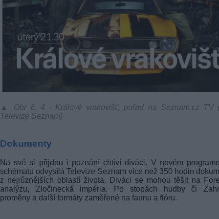
▲ Obr č. 4 - Králové vrakovišť, pořad na Seznam.cz TV (f
Televize Seznam)
Dokumenty
Na své si přijdou i poznání chtiví diváci. V novém progra
schématu odvysílá Televize Seznam více než 350 hodin doku
z nejrůznějších oblastí života. Diváci se mohou těšit na For
analýzu, Zločinecká impéria, Po stopách hudby či Zahr
proměny a další formáty zaměřené na faunu a flóru.