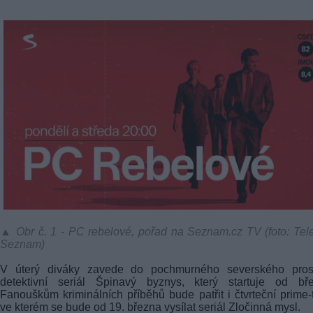
▲ Obr č. 1 - PC rebelové, pořad na Seznam.cz TV (foto: Tel
Seznam)
V úterý diváky zavede do pochmurného severského prost
detektivní seriál Špinavý byznys, který startuje od bře
Fanouškům kriminálních příběhů bude patřit i čtvrteční prime-
ve kterém se bude od 19. března vysílat seriál Zločinná mysl.