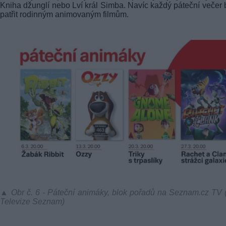
Kniha džunglí nebo Lví král Simba. Navíc každý páteční večer
patřit rodinným animovaným filmům.
▲ Obr č. 6 - Páteční animáky, blok pořadů na Seznam.cz TV (
Televize Seznam)