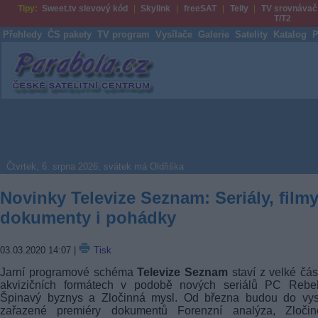
Tipy:
Sweet.tv slevový kód
Skylink
freeSAT
Telly
TV srovnávač
T/T2
Přehledy
ČS pakety
TV program
Vysílače
Galerie
Satelity
Katalog
P
Parabola.cz
Čtvrtek, 6. srpna 2026, svátek má Oldřiška
Novinky Televize Seznam: Seriály, filmy
dokumenty i pohádky
03.03.2020 14:07
|
Tisk
Jarní programové schéma
Televize Seznam
staví z velké čás
akvizičních formátech v podobě nových seriálů PC Rebel
Špinavý byznys a Zločinná mysl. Od března budou do vysí
zařazené premiéry dokumentů Forenzní analýza, Zločin