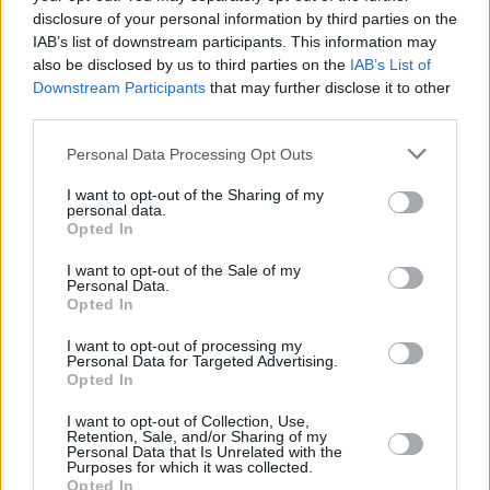
▲ Obr č. 8 - Film týdne na Seznam.cz TV (foto: Televize Sezn
disclosure of your personal information by third parties on the
IAB’s list of downstream participants. This information may
redakce
also be disclosed by us to third parties on the
IAB’s List of
Downstream Participants
that may further disclose it to other
third parties.
FACEBOOK
TWITTER
Personal Data Processing Opt Outs
Přečtěte si také
I want to opt-out of the Sharing of my
personal data.
Vysílání o přírodě táhne, AXOCOM přichází s relaxační Park TV
Opted In
Regionální stanice ČRo od úterý na kapacitě Skylinku
Rai jako továrna na pořady a peníze
I want to opt-out of the Sale of my
Personal Data.
Reklama
Opted In
Pracovní nabídky
I want to opt-out of processing my
Personal Data for Targeted Advertising.
Opted In
06.08.2026 -
Údržbář výrobních linek • mzda 40 000Kč • stravování i 
zdarma (Ref. č.: Fau - údr) (Nýřany)
I want to opt-out of Collection, Use,
06.08.2026 -
Měřící technik - elektro (Okres Prachatice)
Retention, Sale, and/or Sharing of my
Personal Data that Is Unrelated with the
06.08.2026 -
Hledáme montážní skupiny I jednotlivce pro montáž ván
Purposes for which it was collected.
výzdoby (Slovenská republika, Maďarsko)
Opted In