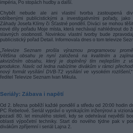
impéria, Po stopách hudby a další.
Chybět nebude ale ani vlastní tvorba zastoupená div
oblíbenými publicistickými a investigativními pořady, jako
Záhady Josefa Klímy či Šťastné pondělí. Diváci se mohou těšit
nové díly pořadu Moje místa, která nechávají nahlédnout do ž
slavných osobností. Novinkou vlastní tvorby bude zpravoda
publicistický pořad Detail. Informovala dnes o tom televize Se
„
Televize Seznam prošla výraznou programovou promě
Většina obsahu je nyní založená na kvalitním a zajím
akvizičním obsahu, který je doplněný tím nejlepším z vla
produkce. Navíc od ledna nabízíme divákům v rámci přecho
nový formát vysílání DVB-T2 vysílání ve vysokém rozlišení
,
ředitel Televize Seznam Ivan Mikula.
Seriály: Zábava i napětí
Od 2. března poběží každé pondělí a středu od 20:00 hodin 
PC Rebelové. Seriál vypráví o vynikajícím inženýrovi a vizioná
pozadí 80. let minulého století, kdy se odehrával největší b
oblasti výpočetní techniky. Start do nového týdne pak v po
divákům zpříjemní i seriál Lajna 2.