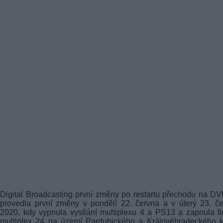
Digital Broadcasting první změny po restartu přechodu na D
provedla první změny v pondělí 22. června a v úterý 23. č
2020, kdy vypnula vysílání multiplexu 4 a PS13 a zapnula fi
multiplex 24 na území Pardubického a Královéhradeckého k