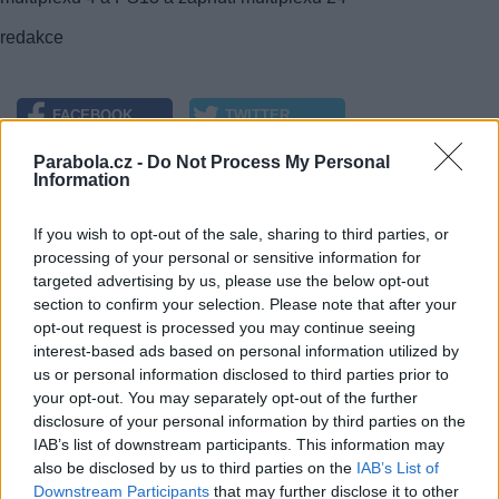
redakce
FACEBOOK
TWITTER
Přečtěte si také
Parabola.cz -
Do Not Process My Personal
Information
Multiplex 24 odstartoval ve východních Čechách
If you wish to opt-out of the sale, sharing to third parties, or
Multiplex 24 zlepší pokrytí východních Čech vysílačem Trutnov
Východní Čechy se dočkají finálního muxu 24 již 22. a 23. června
processing of your personal or sensitive information for
targeted advertising by us, please use the below opt-out
Reklama
section to confirm your selection. Please note that after your
opt-out request is processed you may continue seeing
Pracovní nabídky
interest-based ads based on personal information utilized by
us or personal information disclosed to third parties prior to
07.08.2026 -
Bosch Powertrain s.r.o. Jihlava • linkový střídač • mzda
your opt-out. You may separately opt-out of the further
48.400 Kč • příspěvek na ubytování (Jihlava, okres Jihlava)
disclosure of your personal information by third parties on the
07.08.2026 -
Bosch Powertrain s.r.o. Jihlava • obsluha CNC strojů • 
IAB’s list of downstream participants. This information may
48.400 Kč • náborový bonus 50.000 Kč • příspěvek na ubytování (Jihl
okres Jihlava)
also be disclosed by us to third parties on the
IAB’s List of
06.08.2026 -
Bosch Powertrain s.r.o. Jihlava • CNC operátor• mzda 48
Downstream Participants
that may further disclose it to other