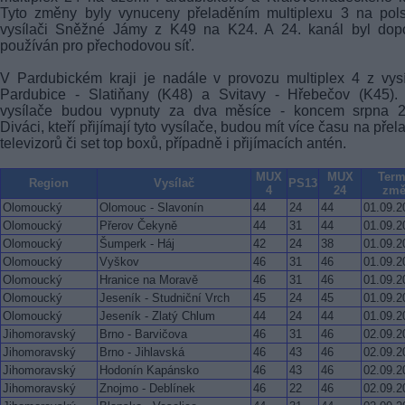
Tyto změny byly vynuceny přeladěním multiplexu 3 na pol
vysílači Sněžné Jámy z K49 na K24. A 24. kanál byl dop
používán pro přechodovou síť.
V Pardubickém kraji je nadále v provozu multiplex 4 z vys
Pardubice - Slatiňany (K48) a Svitavy - Hřebečov (K45). 
vysílače budou vypnuty za dva měsíce - koncem srpna 2
Diváci, kteří přijímají tyto vysílače, budou mít více času na přel
televizorů či set top boxů, případně i přijímacích antén.
MUX
MUX
Term
Region
Vysílač
PS13
4
24
změ
Olomoucký
Olomouc - Slavonín
44
24
44
01.09.2
Olomoucký
Přerov Čekyně
44
31
44
01.09.2
Olomoucký
Šumperk - Háj
42
24
38
01.09.2
Olomoucký
Vyškov
46
31
46
01.09.2
Olomoucký
Hranice na Moravě
46
31
46
01.09.2
Olomoucký
Jeseník - Studniční Vrch
45
24
45
01.09.2
Olomoucký
Jeseník - Zlatý Chlum
44
24
44
01.09.2
Jihomoravský
Brno - Barvičova
46
31
46
02.09.2
Jihomoravský
Brno - Jihlavská
46
43
46
02.09.2
Jihomoravský
Hodonín Kapánsko
46
43
46
02.09.2
Jihomoravský
Znojmo - Deblínek
46
22
46
02.09.2