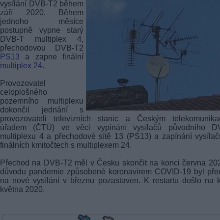
vysílání DVB-T2 během
září 2020. Během
jednoho měsíce
postupně vypne starý
DVB-T
multiplex 4,
přechodovou DVB-T2
PS13
a zapne finální
multiplex 24
.
Provozovatel
celoplošného
pozemního multiplexu
dokončil jednání s
provozovateli televizních stanic a Českým telekomunika
úřadem (ČTÚ) ve věci vypínání vysílačů původního
D
multiplexu 4 a přechodové sítě 13 (PS13) a zapínání vysíla
finálních kmitočtech s multiplexem 24.
Přechod na DVB-T2 měl v Česku skončit na konci června 20
důvodu pandemie způsobené koronavirem COVID-19 byl pře
na nové vysílání v březnu pozastaven. K restartu došlo na 
května 2020.