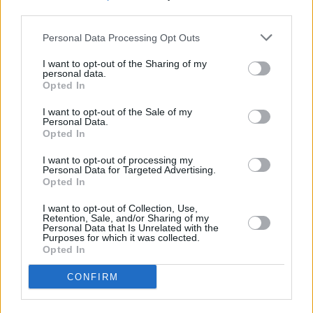
Kč • náborový bonus 50.000 Kč • příspěvek na ubytování (Jihlava, ok
third parties.
Jihlava)
06.08.2026 -
Bosch Powertrain s.r.o. • montážní dělník • mzda 44.700
týdenní zálohy na mzdu 2.000 Kč (Jihlava, okres Jihlava)
Personal Data Processing Opt Outs
06.08.2026 -
Bosch Powertrain s.r.o. Jihlava • práce ve skladu • mzda
48.400 Kč • náborový bonus 50.000 Kč • ubytování (Jihlava, okres Jih
I want to opt-out of the Sharing of my
personal data.
... další nabídky zaměstnání
Opted In
I want to opt-out of the Sale of my
Vybrané články
Personal Data.
Opted In
I want to opt-out of processing my
Personal Data for Targeted Advertising.
Opted In
I want to opt-out of Collection, Use,
Retention, Sale, and/or Sharing of my
Personal Data that Is Unrelated with the
Purposes for which it was collected.
Prima sport - co nabídne v prvním
Kdy a kde bude Prima sport k
Opted In
vysílacím týdnu
naladění na Skylinku
CONFIRM
Parabola.cz
- web o satelitní, terestrické a kabelové televizi, © 2000–202