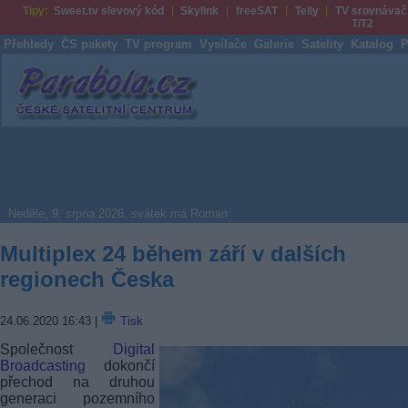
Tipy:
Sweet.tv slevový kód
Skylink
freeSAT
Telly
TV srovnávač
T/T2
Přehledy
ČS pakety
TV program
Vysílače
Galerie
Satelity
Katalog
P
Parabola.cz
Neděle, 9. srpna 2026, svátek má Roman
Multiplex 24 během září v dalších
regionech Česka
24.06.2020 16:43
|
Tisk
Společnost
Digital
Broadcasting
dokončí
přechod na druhou
generaci pozemního