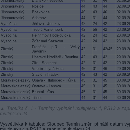
Jihomoravský
Blansko - Veselice
44
31
44
02.09.2
Jihomoravský
Rosice
44
43
44
02.09.2
Jihomoravský
Boskovice
46
43
46
02.09.2
Jihomoravský
Adamov
44
31
44
02.09.2
Vysočina
Jihlava - Jeníkov
42
24
42
23.09.2
Vysočina
Třebíč Vartemberk
42
56
42
23.09.2
Vysočina
Pelhřimov Hodějovická
42
24
42
23.09.2
Vysočina
Žďár nad Sázavou
42
24
42
23.09.2
Frenštát p.R. - Velký
Zlínský
42
31
42/45
29.09.2
Javorník
Zlínský
Uherské Hradiště - Rovnina
42
43
42
29.09.2
Zlínský
Zlín - Segment
42
31
42
29.09.2
Zlínský
Vsetín - Lysá Hora
46
31
46
29.09.2
Zlínský
Slavičín Hrádek
42
43
42
29.09.2
Moravskoslezský
Opava - Hlubočec - Hůrka
45
31
45
30.09.2
Moravskoslezský
Ostrava - Lanová
45
31
45
30.09.2
Moravskoslezský
Bruntál - Čas
45
31
45
30.09.2
Moravskoslezský
Třinec
44
31
44
30.09.2
▲ Tabulka č. 1 - Termíny vypínání multiplexu 4, PS13 a zap
multiplexu 24
Vysvětlivka k tabulce: Sloupec Termín změn přináší datum vy
multiplexu 4 a PS13 a zapnutí multiplexu 24