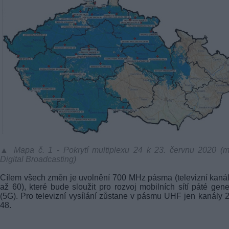
▲ Mapa č. 1 - Pokrytí multiplexu 24 k 23. červnu 2020 (m
Digital Broadcasting)
Cílem všech změn je uvolnění 700 MHz pásma (televizní kaná
až 60), které bude sloužit pro rozvoj mobilních sítí páté gen
(5G). Pro televizní vysílání zůstane v pásmu UHF jen kanály 
48.