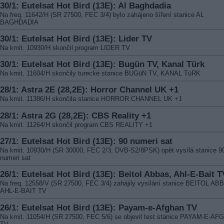
30/1: Eutelsat Hot Bird (13E): Al Baghdadia
Na freq. 11642/H (SR 27500, FEC 3/4) bylo zahájeno šíření stanice AL
BAGHDADIA
30/1: Eutelsat Hot Bird (13E): Lider TV
Na kmit. 10930/H skončil program LIDER TV
30/1: Eutelsat Hot Bird (13E): Bugün TV, Kanal Türk
Na kmit. 11604/H skončily turecké stanice BUGüN TV, KANAL TüRK
28/1: Astra 2E (28,2E): Horror Channel UK +1
Na kmit. 11386/H skončila stanice HORROR CHANNEL UK +1
28/1: Astra 2G (28,2E): CBS Reality +1
Na kmit. 11264/H skončil program CBS REALITY +1
27/1: Eutelsat Hot Bird (13E): 90 numeri sat
Na kmit. 10930/H (SR 30000, FEC 2/3, DVB-S2/8PSK) opět vysílá stanice 9
numeri sat
26/1: Eutelsat Hot Bird (13E): Beitol Abbas, Ahl-E-Bait T
Na freq. 12558/V (SR 27500, FEC 3/4) zahájily vysílání stanice BEITOL AB
AHL-E-BAIT TV
26/1: Eutelsat Hot Bird (13E): Payam-e-Afghan TV
Na kmit. 11054/H (SR 27500, FEC 5/6) se objevil test stanice PAYAM-E-A