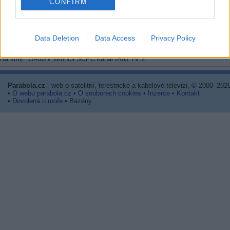
CONFIRM
1/1: Eutelsat 3B (3,1E): Aden TV
Na kmit. 11457/H (SR 1200, FEC 3/4, DVB-S2/8PSK) zahájil vysílání progra
ADEN TV
Data Deletion
Data Access
Privacy Policy
1/1: Eutelsat 3B (3,1E): IRIB TV 2
Na kmit. 11482/V skončil SCPC kanál IRIB TV 2
Parabola.cz
- web o satelitní, terestrické a kabelové televizi, © 2000–202
•
O webu parabola.cz
•
O souborech cookies
•
Inzerce
•
Kontakt
•
Dovolená u moře
•
Bazény