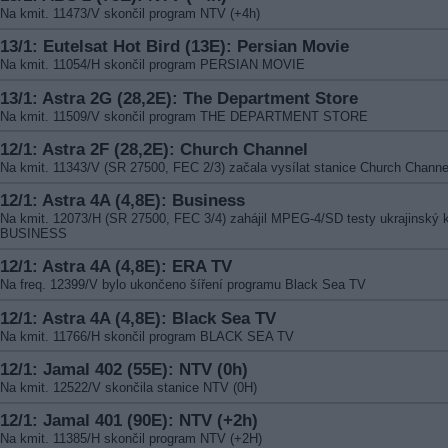
Na kmit. 11473/V skončil program NTV (+4h)
13/1: Eutelsat Hot Bird (13E): Persian Movie
Na kmit. 11054/H skončil program PERSIAN MOVIE
13/1: Astra 2G (28,2E): The Department Store
Na kmit. 11509/V skončil program THE DEPARTMENT STORE
12/1: Astra 2F (28,2E): Church Channel
Na kmit. 11343/V (SR 27500, FEC 2/3) začala vysílat stanice Church Channe
12/1: Astra 4A (4,8E): Business
Na kmit. 12073/H (SR 27500, FEC 3/4) zahájil MPEG-4/SD testy ukrajinský 
BUSINESS
12/1: Astra 4A (4,8E): ERA TV
Na freq. 12399/V bylo ukončeno šíření programu Black Sea TV
12/1: Astra 4A (4,8E): Black Sea TV
Na kmit. 11766/H skončil program BLACK SEA TV
12/1: Jamal 402 (55E): NTV (0h)
Na kmit. 12522/V skončila stanice NTV (0H)
12/1: Jamal 401 (90E): NTV (+2h)
Na kmit. 11385/H skončil program NTV (+2H)