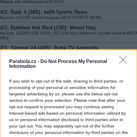
Naopak zde odstartoval kanál ESAT
4/1: Badr 4 (26E): beIN Sports News
Na kmit. 12034/V skončil program BEIN SPORTS NEWS
2/1: Eutelsat Hot Bird (13E): Wesal Haq
Na kmit. 11200/V (SR 27500, FEC 5/6) bylo obnoveno vysílání stanice WES
HAQ
2/1: Türksat 2A (42E): Ruha TV Şanlıurfa
Na kmit. 12130/V skončila stanice RUHA TV ŞANLıURFA
Parabola.cz -
Do Not Process My Personal
1/1: Azerspace 1 (46E): KDRTRK, Kultura Ukraine
Information
Na kmit. 10998/V skončil mini paket s programy KDRTRK, KULTURA UKRA
1/1: Telstar 12 (15W): MAC TV, ETTV News America, Hw
If you wish to opt-out of the sale, sharing to third parties, or
Satellite TV
processing of your personal or sensitive information for
Na kmit. 12608/H skončily programy MAC TV, ETTV NEWS AMERICA, HW
targeted advertising by us, please use the below opt-out
SATELLITE TV
section to confirm your selection. Please note that after your
1/1: Eutelsat 3B (3,1E): KurdSat HD, KurdSat News HD
opt-out request is processed you may continue seeing
Na kmit. 11539/H skončil paket s programy KURDSAT HD, KURDSAT NEW
interest-based ads based on personal information utilized by
us or personal information disclosed to third parties prior to
1/1: Badr 4 (26E): Citruss TV
your opt-out. You may separately opt-out of the further
Na kmit. 12207/V skončil program CITRUSS TV
disclosure of your personal information by third parties on the