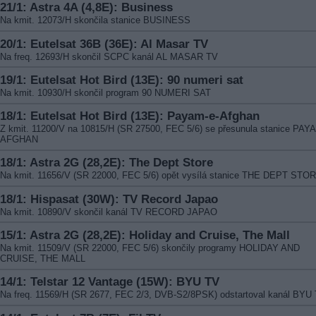
21/1: Astra 4A (4,8E): Business
Na kmit. 12073/H skončila stanice BUSINESS
20/1: Eutelsat 36B (36E): Al Masar TV
Na freq. 12693/H skončil SCPC kanál AL MASAR TV
19/1: Eutelsat Hot Bird (13E): 90 numeri sat
Na kmit. 10930/H skončil program 90 NUMERI SAT
18/1: Eutelsat Hot Bird (13E): Payam-e-Afghan
Z kmit. 11200/V na 10815/H (SR 27500, FEC 5/6) se přesunula stanice PAY
AFGHAN
18/1: Astra 2G (28,2E): The Dept Store
Na kmit. 11656/V (SR 22000, FEC 5/6) opět vysílá stanice THE DEPT STO
18/1: Hispasat (30W): TV Record Japao
Na kmit. 10890/V skončil kanál TV RECORD JAPAO
15/1: Astra 2G (28,2E): Holiday and Cruise, The Mall
Na kmit. 11509/V (SR 22000, FEC 5/6) skončily programy HOLIDAY AND
CRUISE, THE MALL
14/1: Telstar 12 Vantage (15W): BYU TV
Na freq. 11569/H (SR 2677, FEC 2/3, DVB-S2/8PSK) odstartoval kanál BYU