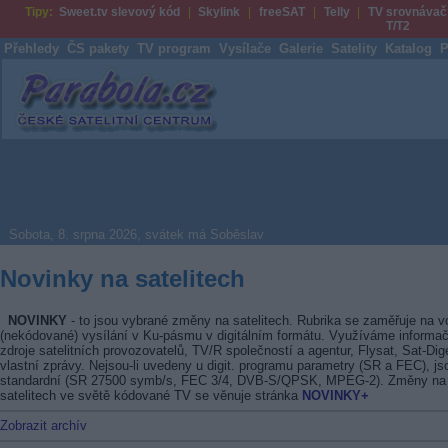
Tipy:
Sweet.tv slevový kód
Skylink
freeSAT
Telly
TV srovnávač
T/T2
Přehledy
ČS pakety
TV program
Vysílače
Galerie
Satelity
Katalog
P
Parabola.cz
Sobota, 8. srpna 2026, svátek má Soběslav
Novinky na satelitech
NOVINKY
- to jsou vybrané změny na satelitech. Rubrika se zaměřuje na v
(nekódované) vysílání v Ku-pásmu v digitálním formátu. Využíváme informač
zdroje satelitních provozovatelů, TV/R společností a agentur, Flysat, Sat-Dig
vlastní zprávy. Nejsou-li uvedeny u digit. programu parametry (SR a FEC), js
standardní (SR 27500 symb/s, FEC 3/4, DVB-S/QPSK, MPEG-2). Změny na
satelitech ve světě kódované TV se věnuje stránka
NOVINKY+
Zobrazit archív