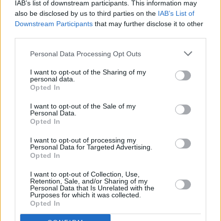
1/1: Astra 1 (19,2E): Qlar
IAB’s list of downstream participants. This information may
Na kmit. 12480/V skončila stanice QLAR
also be disclosed by us to third parties on the
IAB’s List of
Downstream Participants
that may further disclose it to other
1/1: Astra 4A (4,8E): Pravo-TV
third parties.
Na kmit. 12284/V skončila stanice PRAVO-TV
1/1: Türksat 3A (42E): Rossija 24, RTR Planeta
Personal Data Processing Opt Outs
Na kmit. 11472/H bylo ukončeno šíření programů ROSSIJA 24, RTR PLANE
I want to opt-out of the Sharing of my
1/1: Hellas Sat 2 (39E): Alsumaria
personal data.
Na kmit. 11559/H skončil SCPC kanál Alsumaria
Opted In
1/1: Eutelsat 70B (70,5E): Sindu TV
I want to opt-out of the Sale of my
Na freq. 11294/H (SR 44900, FEC 2/3, DVB-S2/QPSK) opět vysílá stanice 
Personal Data.
TV
Opted In
1/1: Astra 5B (31,5E): Praise TV
I want to opt-out of processing my
Na kmit. 12129/V (SR 27500, FEC 3/4) opět vysílá stanice Praise TV
Personal Data for Targeted Advertising.
Opted In
1/1: Eutelsat Hot Bird (13E): Wesal Haq
Na kmit. 11200/V skončil program WESAL HAQ
I want to opt-out of Collection, Use,
Retention, Sale, and/or Sharing of my
1/1: Eutelsat Hot Bird (13E): Fashion One Europe
Personal Data that Is Unrelated with the
Na kmit. 10853/H skončil program FASHION ONE EUROPE
Purposes for which it was collected.
Opted In
1/1: Türksat 3A (42E): T.A.Y TV
Na kmit. 11012/V skončil program T.A.Y TV