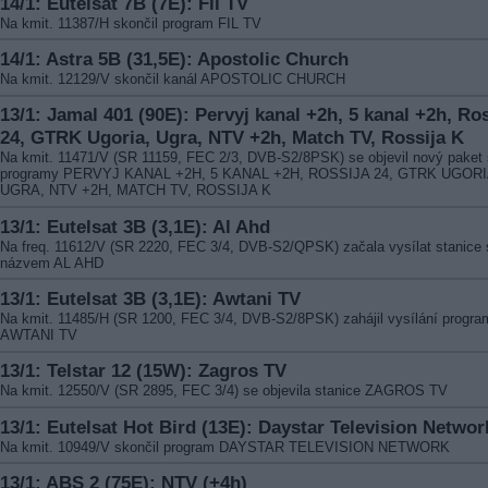
14/1: Eutelsat 7B (7E): Fil TV
Na kmit. 11387/H skončil program FIL TV
14/1: Astra 5B (31,5E): Apostolic Church
Na kmit. 12129/V skončil kanál APOSTOLIC CHURCH
13/1: Jamal 401 (90E): Pervyj kanal +2h, 5 kanal +2h, Ros
24, GTRK Ugoria, Ugra, NTV +2h, Match TV, Rossija K
Na kmit. 11471/V (SR 11159, FEC 2/3, DVB-S2/8PSK) se objevil nový paket 
programy PERVYJ KANAL +2H, 5 KANAL +2H, ROSSIJA 24, GTRK UGORI
UGRA, NTV +2H, MATCH TV, ROSSIJA K
13/1: Eutelsat 3B (3,1E): Al Ahd
Na freq. 11612/V (SR 2220, FEC 3/4, DVB-S2/QPSK) začala vysílat stanice 
názvem AL AHD
13/1: Eutelsat 3B (3,1E): Awtani TV
Na kmit. 11485/H (SR 1200, FEC 3/4, DVB-S2/8PSK) zahájil vysílání progra
AWTANI TV
13/1: Telstar 12 (15W): Zagros TV
Na kmit. 12550/V (SR 2895, FEC 3/4) se objevila stanice ZAGROS TV
13/1: Eutelsat Hot Bird (13E): Daystar Television Networ
Na kmit. 10949/V skončil program DAYSTAR TELEVISION NETWORK
13/1: ABS 2 (75E): NTV (+4h)