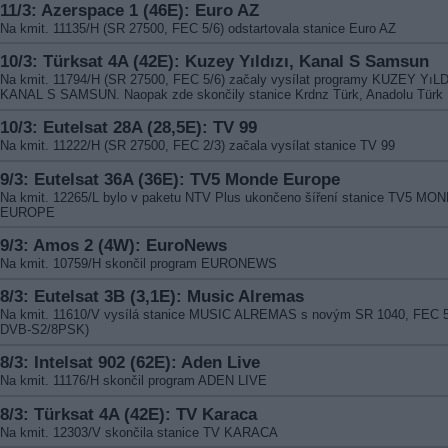
11/3: Azerspace 1 (46E): Euro AZ
Na kmit. 11135/H (SR 27500, FEC 5/6) odstartovala stanice Euro AZ
10/3: Türksat 4A (42E): Kuzey Yıldızı, Kanal S Samsun
Na kmit. 11794/H (SR 27500, FEC 5/6) začaly vysílat programy KUZEY YıLD
KANAL S SAMSUN. Naopak zde skončily stanice Krdnz Türk, Anadolu Türk
10/3: Eutelsat 28A (28,5E): TV 99
Na kmit. 11222/H (SR 27500, FEC 2/3) začala vysílat stanice TV 99
9/3: Eutelsat 36A (36E): TV5 Monde Europe
Na kmit. 12265/L bylo v paketu NTV Plus ukončeno šíření stanice TV5 MO
EUROPE
9/3: Amos 2 (4W): EuroNews
Na kmit. 10759/H skončil program EURONEWS
8/3: Eutelsat 3B (3,1E): Music Alremas
Na kmit. 11610/V vysílá stanice MUSIC ALREMAS s novým SR 1040, FEC 5
DVB-S2/8PSK)
8/3: Intelsat 902 (62E): Aden Live
Na kmit. 11176/H skončil program ADEN LIVE
8/3: Türksat 4A (42E): TV Karaca
Na kmit. 12303/V skončila stanice TV KARACA