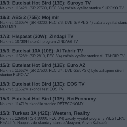
18/3: Eutelsat Hot Bird (13E): Suroyo TV
Na kmit. 11642/H (SR 27500, FEC 3/4) začala vysílat stanice SUROYO TV
18/3: ABS 2 (75E): Moj mir
Na kmit. 11605/V (SR 43200, FEC 7/8, DVB-S/MPEG-4) začala vysílat stani
MOJ MIR
17/3: Hispasat (30W): Zindagi TV
Na kmit. 10730/H skončil program ZINDAGI TV
15/3: Eutelsat 10A (10E): Al Tahrir TV
Na kmit. 11528/H (SR 2810, FEC 3/4) začala vysílat stanice AL TAHRIR TV
15/3: Eutelsat Hot Bird (13E): Euro AZ
Na kmit. 11662/V (SR 27500, FEC 3/4, DVB-S2/8PSK) bylo zahájeno šíření
stanice EURO AZ
15/3: Eutelsat Hot Bird (13E): EOS TV
Na kmit. 11662/V skončil test EOS TV
15/3: Eutelsat Hot Bird (13E): RetEconomy
Na kmit. 11471/V skončila stanice RETECONOMY
15/3: Türksat 3A (42E): Western, Reality
Na kmit. 12685/H (SR 30000, FEC 3/4) začaly vysílat programy WESTERN,
REALITY. Naopak zde skončily stanice Aksiyom, Artvin Kafkasör