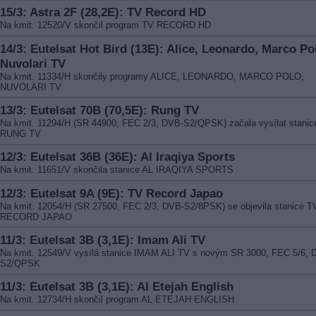
15/3: Astra 2F (28,2E): TV Record HD
Na kmit. 12520/V skončil program TV RECORD HD
14/3: Eutelsat Hot Bird (13E): Alice, Leonardo, Marco Po
Nuvolari TV
Na kmit. 11334/H skončily programy ALICE, LEONARDO, MARCO POLO,
NUVOLARI TV
13/3: Eutelsat 70B (70,5E): Rung TV
Na kmit. 11294/H (SR 44900, FEC 2/3, DVB-S2/QPSK) začala vysílat stanic
RUNG TV
12/3: Eutelsat 36B (36E): Al Iraqiya Sports
Na kmit. 11651/V skončila stanice AL IRAQIYA SPORTS
12/3: Eutelsat 9A (9E): TV Record Japao
Na kmit. 12054/H (SR 27500, FEC 2/3, DVB-S2/8PSK) se objevila stanice T
RECORD JAPAO
11/3: Eutelsat 3B (3,1E): Imam Ali TV
Na kmit. 12549/V vysílá stanice IMAM ALI TV s novým SR 3000, FEC 5/6, 
S2/QPSK
11/3: Eutelsat 3B (3,1E): Al Etejah English
Na kmit. 12734/H skončil program AL ETEJAH ENGLISH