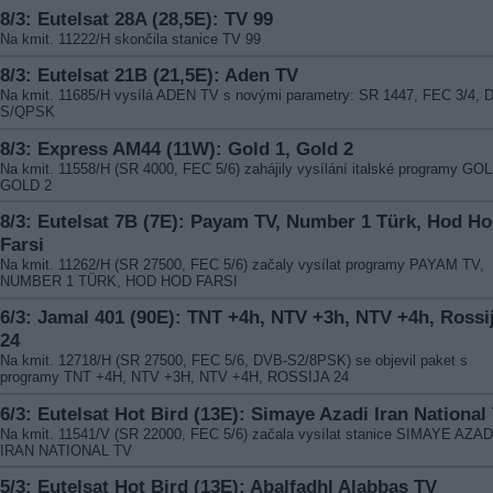
8/3: Eutelsat 28A (28,5E): TV 99
Na kmit. 11222/H skončila stanice TV 99
8/3: Eutelsat 21B (21,5E): Aden TV
Na kmit. 11685/H vysílá ADEN TV s novými parametry: SR 1447, FEC 3/4, 
S/QPSK
8/3: Express AM44 (11W): Gold 1, Gold 2
Na kmit. 11558/H (SR 4000, FEC 5/6) zahájily vysílání italské programy GOL
GOLD 2
8/3: Eutelsat 7B (7E): Payam TV, Number 1 Türk, Hod H
Farsi
Na kmit. 11262/H (SR 27500, FEC 5/6) začaly vysílat programy PAYAM TV,
NUMBER 1 TÜRK, HOD HOD FARSI
6/3: Jamal 401 (90E): TNT +4h, NTV +3h, NTV +4h, Rossi
24
Na kmit. 12718/H (SR 27500, FEC 5/6, DVB-S2/8PSK) se objevil paket s
programy TNT +4H, NTV +3H, NTV +4H, ROSSIJA 24
6/3: Eutelsat Hot Bird (13E): Simaye Azadi Iran National
Na kmit. 11541/V (SR 22000, FEC 5/6) začala vysílat stanice SIMAYE AZAD
IRAN NATIONAL TV
5/3: Eutelsat Hot Bird (13E): Abalfadhl Alabbas TV