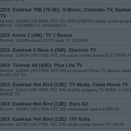
22/3: Eutelsat 70B (70,5E): S Moviz, Colombo TV, Sanka
TV
Na kmit. 11294/H (SR 44900, FEC 2/3, DVB-S2/QPSK) začaly vysílat progr
MOVIZ, COLOMBO TV, SANKARA TV
22/3: Amos 2 (4W): TV 1 Bosna
Na kmit. 11628/H skončil SCPC kanál TV 1 BOSNA
22/3: Eutelsat 5 West A (5W): Electron TV
Na kmit. 12543/H (SR 27500, FEC 3/4) začala vysílat stanice ELECTRON T
20/3: Türksat 4A (42E): Plus Life TV
Na kmit. 12265/V (SR 27500, FEC 5/6) se na pozici Elmas TV objevila stani
PLUS LIFE TV
20/3: Eutelsat Hot Bird (13E): TV Moda, Class Horse TV
Na kmit. 12111/V (SR 27500, FEC 3/4) skončily programy TV MODA, CLAS
HORSE TV
19/3: Eutelsat Hot Bird (13E): Euro AZ
Na kmit. 12558/V (SR 27500, FEC 3/4) odstartovala stanice EURO AZ
18/3: Eutelsat Hot Bird (13E): ITV Italia
Na kmit. 11179/H (SR 27500, FEC 3/4) začala vysílat stanice ITV ITALIA