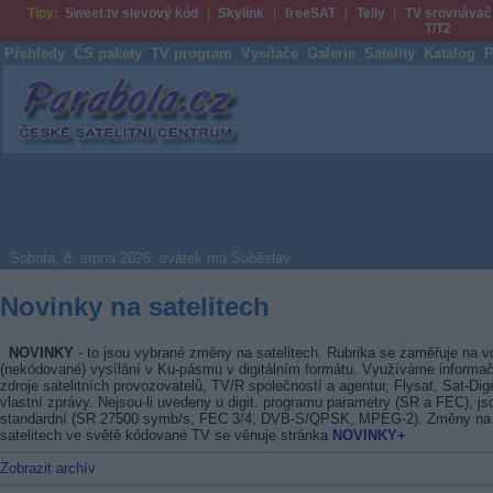
Tipy:
Sweet.tv slevový kód
Skylink
freeSAT
Telly
TV srovnávač
T/T2
Přehledy
ČS pakety
TV program
Vysílače
Galerie
Satelity
Katalog
P
Parabola.cz
Sobota, 8. srpna 2026, svátek má Soběslav
Novinky na satelitech
NOVINKY
- to jsou vybrané změny na satelitech. Rubrika se zaměřuje na v
(nekódované) vysílání v Ku-pásmu v digitálním formátu. Využíváme informač
zdroje satelitních provozovatelů, TV/R společností a agentur, Flysat, Sat-Dig
vlastní zprávy. Nejsou-li uvedeny u digit. programu parametry (SR a FEC), js
standardní (SR 27500 symb/s, FEC 3/4, DVB-S/QPSK, MPEG-2). Změny na
satelitech ve světě kódované TV se věnuje stránka
NOVINKY+
Zobrazit archív