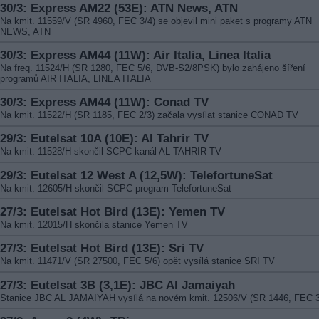
30/3: Express AM22 (53E): ATN News, ATN
Na kmit. 11559/V (SR 4960, FEC 3/4) se objevil mini paket s programy ATN
NEWS, ATN
30/3: Express AM44 (11W): Air Italia, Linea Italia
Na freq. 11524/H (SR 1280, FEC 5/6, DVB-S2/8PSK) bylo zahájeno šíření
programů AIR ITALIA, LINEA ITALIA
30/3: Express AM44 (11W): Conad TV
Na kmit. 11522/H (SR 1185, FEC 2/3) začala vysílat stanice CONAD TV
29/3: Eutelsat 10A (10E): Al Tahrir TV
Na kmit. 11528/H skončil SCPC kanál AL TAHRIR TV
29/3: Eutelsat 12 West A (12,5W): TelefortuneSat
Na kmit. 12605/H skončil SCPC program TelefortuneSat
27/3: Eutelsat Hot Bird (13E): Yemen TV
Na kmit. 12015/H skončila stanice Yemen TV
27/3: Eutelsat Hot Bird (13E): Sri TV
Na kmit. 11471/V (SR 27500, FEC 5/6) opět vysílá stanice SRI TV
27/3: Eutelsat 3B (3,1E): JBC Al Jamaiyah
Stanice JBC AL JAMAIYAH vysílá na novém kmit. 12506/V (SR 1446, FEC 3