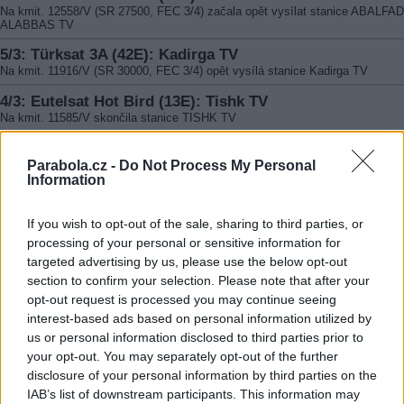
Na kmit. 12558/V (SR 27500, FEC 3/4) začala opět vysílat stanice ABALFA
ALABBAS TV
5/3: Türksat 3A (42E): Kadirga TV
Na kmit. 11916/V (SR 30000, FEC 3/4) opět vysílá stanice Kadirga TV
4/3: Eutelsat Hot Bird (13E): Tishk TV
Na kmit. 11585/V skončila stanice TISHK TV
4/3: Eutelsat Hot Bird (13E): Lombardia Sat
Na kmit. 10853/H (SR 29900, FEC 2/3, DVB-S2/8PSK) začala vysílat stanic
Parabola.cz -
Do Not Process My Personal
LOMBARDIA SAT
Information
4/3: Eutelsat Hot Bird (13E): Lombardia Sat
If you wish to opt-out of the sale, sharing to third parties, or
Na kmit. 11179/H bylo ukončeno šíření stanice LOMBARDIA SAT
processing of your personal or sensitive information for
4/3: Eutelsat Hot Bird (13E): La Chiave D'Oro
targeted advertising by us, please use the below opt-out
Na kmit. 11471/V skončila stanice LA CHIAVE D'ORO
section to confirm your selection. Please note that after your
4/3: Eutelsat Hot Bird (13E): Canale Aste
opt-out request is processed you may continue seeing
Na kmit. 11541/V skončil program CANALE ASTE
interest-based ads based on personal information utilized by
us or personal information disclosed to third parties prior to
4/3: Eutelsat Hot Bird (13E): Kalemeh Farsi, Abalfadhl
your opt-out. You may separately opt-out of the further
Alabbas TV
disclosure of your personal information by third parties on the
Na kmit. 12558/V skončily programy KALEMEH FARSI, ABALFADHL ALAB
IAB’s list of downstream participants. This information may
TV