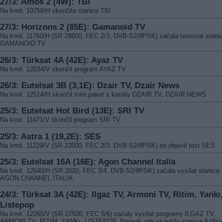
27/3: Amos 2 (4W): TBi
Na kmit. 10759/H skončila stanice TBI
27/3: Horizons 2 (85E): Gamanoid TV
Na kmit. 11760/H (SR 28800, FEC 2/3, DVB-S2/8PSK) začala testovat stani
GAMANOID TV
26/3: Türksat 4A (42E): Ayaz TV
Na kmit. 12034/V skončil program AYAZ TV
26/3: Eutelsat 3B (3,1E): Dzair TV, Dzair News
Na kmit. 12514/H skončil mini paket s kanály DZAIR TV, DZAIR NEWS
25/3: Eutelsat Hot Bird (13E): SRI TV
Na kmit. 11471/V skončil program SRI TV
25/3: Astra 1 (19,2E): SES
Na kmit. 11229/V (SR 22000, FEC 2/3, DVB-S2/8PSK) se objevil test SES
25/3: Eutelsat 16A (16E): Agon Channel Italia
Na kmit. 12640/H (SR 2020, FEC 3/4, DVB-S2/8PSK) začala vysílat stanice
AGON CHANNEL ITALIA
24/3: Türksat 3A (42E): Ilgaz TV, Armoni TV, Ritim, Yankı
Listepop
Na kmit. 12265/V (SR 27500, FEC 5/6) začaly vysílat programy ILGAZ TV,
ARMONI TV, RITIM, YANKı, LISTEPOP. Naopak zde skončily stanice Külliy