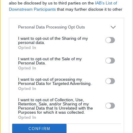
also be disclosed by us to third parties on the
IAB’s List of
4/3: Astra 5B (31,5E): Kino 1 Ukraine, Pervij Muzykalnyj
Downstream Participants
that may further disclose it to other
Telekanal
third parties.
Na kmit. 11758/H skončily programy KINO 1 UKRAINE, PERVIJ MUZYKAL
TELEKANAL
Personal Data Processing Opt Outs
4/3: Eutelsat 70B (70,5E): Janata TV
I want to opt-out of the Sharing of my
Na kmit. 11294/H (SR 44900, FEC 2/3, DVB-S2/QPSK) začala vysílat stanic
personal data.
JANATA TV
Opted In
3/3: Intelsat 20 (68,5E): Signs and Wonders TV
Na kmit. 12522/V (SR 27500, FEC 3/4) zahájila pravidelné vysílání stanice 
I want to opt-out of the Sale of my
AND WONDERS TV
Personal Data.
Opted In
3/3: Türksat 3A (42E): Kadirga TV Trabzon
Na kmit. 11916/V skončila stanice KADIRGA TV TRABZON
I want to opt-out of processing my
Personal Data for Targeted Advertising.
3/3: Türksat 3A (42E): Kanal S Samsun
Opted In
Na kmit. 11594/V skončila stanice KANAL S SAMSUN
I want to opt-out of Collection, Use,
2/3: Eutelsat Hot Bird (13E): Neu Jerusalem
Retention, Sale, and/or Sharing of my
Personal Data that Is Unrelated with the
Na kmit. 12111/V (SR 27500, FEC 3/4) začal vysílat program NEU JERUSA
Purposes for which it was collected.
2/3: Eutelsat Hot Bird (13E): Expo 2015 Channel
Opted In
Na kmit. 12692/H (SR 27500, FEC 3/4, DVB-S2/8PSK) se objevil program 
2015 CHANNEL
CONFIRM