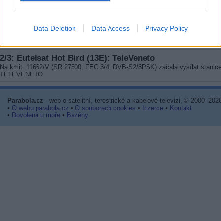
2/3: Azerspace 1 (46E): KDRTRK, Kultura Ukraine
Na kmit. 11014/V skončil mini paket s programy KDRTRK, KULTURA UKRA
Data Deletion
Data Access
Privacy Policy
2/3: Astra 1 (19,2E): Fashion Television
Na kmit. 11421/H skončil program FASHION TELEVISION
2/3: Eutelsat Hot Bird (13E): TeleVeneto
Na kmit. 11662/V (SR 27500, FEC 3/4, DVB-S2/8PSK) začala vysílat stanic
TELEVENETO
Parabola.cz
- web o satelitní, terestrické a kabelové televizi, © 2000–202
•
O webu parabola.cz
•
O souborech cookies
•
Inzerce
•
Kontakt
•
Dovolená u moře
•
Bazény