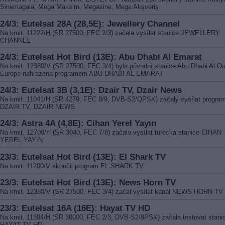
Sinemagala, Mega Maksim, Megasine, Mega Alışveriş
24/3: Eutelsat 28A (28,5E): Jewellery Channel
Na kmit. 11222/H (SR 27500, FEC 2/3) začala vysílat stanice JEWELLERY
CHANNEL
24/3: Eutelsat Hot Bird (13E): Abu Dhabi Al Emarat
Na kmit. 12380/V (SR 27500, FEC 3/4) byla původní stanice Abu Dhabi Al Ou
Europe nahrazena programem ABU DHABI AL EMARAT
24/3: Eutelsat 3B (3,1E): Dzair TV, Dzair News
Na kmit. 11041/H (SR 4279, FEC 8/9, DVB-S2/QPSK) začaly vysílat progra
DZAIR TV, DZAIR NEWS
24/3: Astra 4A (4,8E): Cihan Yerel Yayın
Na kmit. 12700/H (SR 3040, FEC 7/8) začala vysílat turecká stanice CIHAN
YEREL YAYıN
23/3: Eutelsat Hot Bird (13E): El Shark TV
Na kmit. 11200/V skončil program EL SHARK TV
23/3: Eutelsat Hot Bird (13E): News Horn TV
Na kmit. 12380/V (SR 27500, FEC 3/4) začal vysílat kanál NEWS HORN TV
23/3: Eutelsat 16A (16E): Hayat TV HD
Na kmit. 11304/H (SR 30000, FEC 2/3, DVB-S2/8PSK) začala testovat stani
HAYAT TV HD