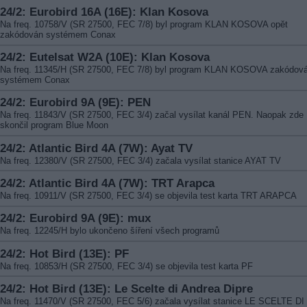
24/2: Eurobird 16A (16E): Klan Kosova
Na freq. 10758/V (SR 27500, FEC 7/8) byl program KLAN KOSOVA opět
zakódován systémem Conax
24/2: Eutelsat W2A (10E): Klan Kosova
Na freq. 11345/H (SR 27500, FEC 7/8) byl program KLAN KOSOVA zakódov
systémem Conax
24/2: Eurobird 9A (9E): PEN
Na freq. 11843/V (SR 27500, FEC 3/4) začal vysílat kanál PEN. Naopak zde
skončil program Blue Moon
24/2: Atlantic Bird 4A (7W): Ayat TV
Na freq. 12380/V (SR 27500, FEC 3/4) začala vysílat stanice AYAT TV
24/2: Atlantic Bird 4A (7W): TRT Arapca
Na freq. 10911/V (SR 27500, FEC 3/4) se objevila test karta TRT ARAPCA
24/2: Eurobird 9A (9E): mux
Na freq. 12245/H bylo ukončeno šíření všech programů
24/2: Hot Bird (13E): PF
Na freq. 10853/H (SR 27500, FEC 3/4) se objevila test karta PF
24/2: Hot Bird (13E): Le Scelte di Andrea Dipre
Na freq. 11470/V (SR 27500, FEC 5/6) začala vysílat stanice LE SCELTE DI