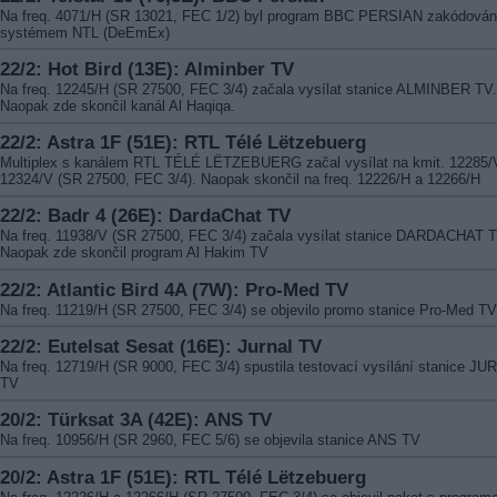
Na freq. 4071/H (SR 13021, FEC 1/2) byl program BBC PERSIAN zakódován
systémem NTL (DeEmEx)
22/2: Hot Bird (13E): Alminber TV
Na freq. 12245/H (SR 27500, FEC 3/4) začala vysílat stanice ALMINBER TV.
Naopak zde skončil kanál Al Haqiqa.
22/2: Astra 1F (51E): RTL Télé Lëtzebuerg
Multiplex s kanálem RTL TÉLÉ LËTZEBUERG začal vysílat na kmit. 12285/
12324/V (SR 27500, FEC 3/4). Naopak skončil na freq. 12226/H a 12266/H
22/2: Badr 4 (26E): DardaChat TV
Na freq. 11938/V (SR 27500, FEC 3/4) začala vysílat stanice DARDACHAT T
Naopak zde skončil program Al Hakim TV
22/2: Atlantic Bird 4A (7W): Pro-Med TV
Na freq. 11219/H (SR 27500, FEC 3/4) se objevilo promo stanice Pro-Med TV
22/2: Eutelsat Sesat (16E): Jurnal TV
Na freq. 12719/H (SR 9000, FEC 3/4) spustila testovací vysílání stanice J
TV
20/2: Türksat 3A (42E): ANS TV
Na freq. 10956/H (SR 2960, FEC 5/6) se objevila stanice ANS TV
20/2: Astra 1F (51E): RTL Télé Lëtzebuerg