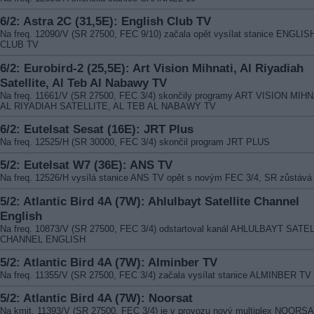
6/2: Astra 2C (31,5E): English Club TV
Na freq. 12090/V (SR 27500, FEC 9/10) začala opět vysílat stanice ENGLIS
CLUB TV
6/2: Eurobird-2 (25,5E): Art Vision Mihnati, Al Riyadiah
Satellite, Al Teb Al Nabawy TV
Na freq. 11661/V (SR 27500, FEC 3/4) skončily programy ART VISION MIHN
AL RIYADIAH SATELLITE, AL TEB AL NABAWY TV
6/2: Eutelsat Sesat (16E): JRT Plus
Na freq. 12525/H (SR 30000, FEC 3/4) skončil program JRT PLUS
5/2: Eutelsat W7 (36E): ANS TV
Na freq. 12526/H vysílá stanice ANS TV opět s novým FEC 3/4, SR zůstává
5/2: Atlantic Bird 4A (7W): Ahlulbayt Satellite Channel
English
Na freq. 10873/V (SR 27500, FEC 3/4) odstartoval kanál AHLULBAYT SATE
CHANNEL ENGLISH
5/2: Atlantic Bird 4A (7W): Alminber TV
Na freq. 11355/V (SR 27500, FEC 3/4) začala vysílat stanice ALMINBER TV
5/2: Atlantic Bird 4A (7W): Noorsat
Na kmit. 11393/V (SR 27500, FEC 3/4) je v provozu nový multiplex NOORSA