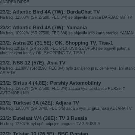
ANDREA DIPRE
23/2: Atlantic Bird 4A (7W): DardaChat TV
Na freq. 12380/V (SR 27500, FEC 3/4) se objevila stanice DARDACHAT TV
23/2: Atlantic Bird 4A (7W): Yamania
Na freq. 10992/V (SR 27500, FEC 3/4) se objevila info karta stanice YAMAN
23/2: Astra 2C (31,5E): OK, Shopping TV, Тisa-1
Na freq 12012/V (SR 27500, FEC 9/10, DVB-S2/QPSK) se objevill paket s
ukrajinskými kanály OK, SHOPPING TV, ТISA-1
23/2: NSS 12 (57E): Asia TV
Na freq. 11180/V (SR 2590, FEC 3/4) bylo zahájeno pravidelné vysílání stani
ASIA TV
23/2: Sirius 4 (4,8E): Pershiy Avtomobilniy
Na freq. 12073/H (SR 27500, FEC 3/4) začala vysílat stanice PERSHIY
AVTOMOBILNIY
23/2: Türksat 3A (42E): Adjara TV
Na freq. 12630/V (SR 3740, FEC 5/6) začala vysílat gruzínská ADJARA TV
23/2: Eutelsat W4 (36E): TV 3 Russia
Na freq. 12207/R byl opět odpojen program TV 3 RUSSIA
22/2: Telstar 10 (76,5E): BBC Persian