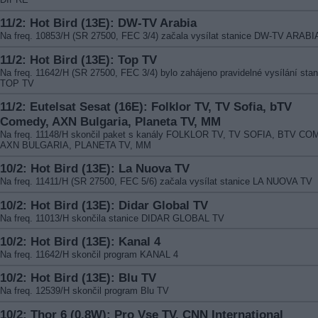
11/2: Hot Bird (13E): DW-TV Arabia
Na freq. 10853/H (SR 27500, FEC 3/4) začala vysílat stanice DW-TV ARABI
11/2: Hot Bird (13E): Top TV
Na freq. 11642/H (SR 27500, FEC 3/4) bylo zahájeno pravidelné vysílání stan
TOP TV
11/2: Eutelsat Sesat (16E): Folklor TV, TV Sofia, bTV
Comedy, AXN Bulgaria, Planeta TV, MM
Na freq. 11148/H skončil paket s kanály FOLKLOR TV, TV SOFIA, BTV CO
AXN BULGARIA, PLANETA TV, MM
10/2: Hot Bird (13E): La Nuova TV
Na freq. 11411/H (SR 27500, FEC 5/6) začala vysílat stanice LA NUOVA TV
10/2: Hot Bird (13E): Didar Global TV
Na freq. 11013/H skončila stanice DIDAR GLOBAL TV
10/2: Hot Bird (13E): Kanal 4
Na freq. 11642/H skončil program KANAL 4
10/2: Hot Bird (13E): Blu TV
Na freq. 12539/H skončil program Blu TV
10/2: Thor 6 (0,8W): Pro Vse TV, CNN International