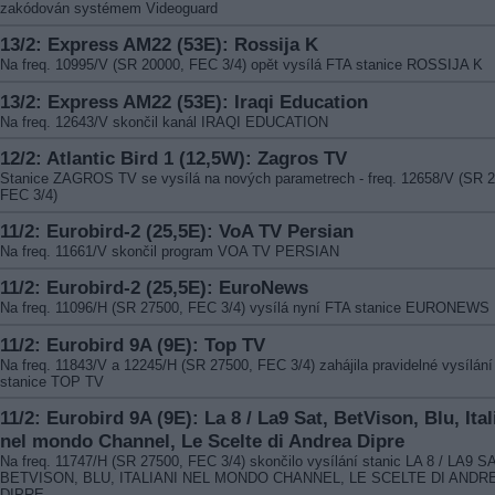
zakódován systémem Videoguard
13/2: Express AM22 (53E): Rossija K
Na freq. 10995/V (SR 20000, FEC 3/4) opět vysílá FTA stanice ROSSIJA K
13/2: Express AM22 (53E): Iraqi Education
Na freq. 12643/V skončil kanál IRAQI EDUCATION
12/2: Atlantic Bird 1 (12,5W): Zagros TV
Stanice ZAGROS TV se vysílá na nových parametrech - freq. 12658/V (SR 2
FEC 3/4)
11/2: Eurobird-2 (25,5E): VoA TV Persian
Na freq. 11661/V skončil program VOA TV PERSIAN
11/2: Eurobird-2 (25,5E): EuroNews
Na freq. 11096/H (SR 27500, FEC 3/4) vysílá nyní FTA stanice EURONEWS
11/2: Eurobird 9A (9E): Top TV
Na freq. 11843/V a 12245/H (SR 27500, FEC 3/4) zahájila pravidelné vysílání
stanice TOP TV
11/2: Eurobird 9A (9E): La 8 / La9 Sat, BetVison, Blu, Ital
nel mondo Channel, Le Scelte di Andrea Dipre
Na freq. 11747/H (SR 27500, FEC 3/4) skončilo vysílání stanic LA 8 / LA9 S
BETVISON, BLU, ITALIANI NEL MONDO CHANNEL, LE SCELTE DI ANDR
DIPRE