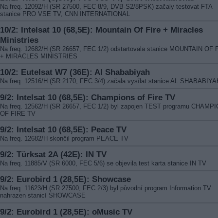
Na freq. 12092/H (SR 27500, FEC 8/9, DVB-S2/8PSK) začaly testovat FTA
stanice PRO VSE TV, CNN INTERNATIONAL
10/2: Intelsat 10 (68,5E): Mountain Of Fire + Miracles
Ministries
Na freq. 12682/H (SR 26657, FEC 1/2) odstartovala stanice MOUNTAIN OF 
+ MIRACLES MINISTRIES
10/2: Eutelsat W7 (36E): Al Shababiyah
Na freq. 12516/H (SR 2170, FEC 3/4) začala vysílat stanice AL SHABABIYA
9/2: Intelsat 10 (68,5E): Champions of Fire TV
Na freq. 12562/H (SR 26657, FEC 1/2) byl zapojen TEST programu CHAMP
OF FIRE TV
9/2: Intelsat 10 (68,5E): Peace TV
Na freq. 12682/H skončil program PEACE TV
9/2: Türksat 2A (42E): IN TV
Na freq. 11885/V (SR 6000, FEC 5/6) se objevila test karta stanice IN TV
9/2: Eurobird 1 (28,5E): Showcase
Na freq. 11623/H (SR 27500, FEC 2/3) byl původní program Information TV
nahrazen stanicí SHOWCASE
9/2: Eurobird 1 (28,5E): oMusic TV