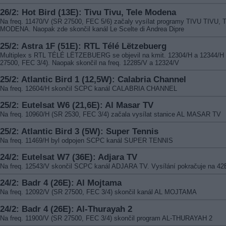
26/2: Hot Bird (13E): Tivu Tivu, Tele Modena
Na freq. 11470/V (SR 27500, FEC 5/6) začaly vysílat programy TIVU TIVU,
MODENA. Naopak zde skončil kanál Le Scelte di Andrea Dipre
25/2: Astra 1F (51E): RTL Télé Lëtzebuerg
Multiplex s RTL TÉLÉ LËTZEBUERG se objevil na kmit. 12304/H a 12344/H
27500, FEC 3/4). Naopak skončil na freq. 12285/V a 12324/V
25/2: Atlantic Bird 1 (12,5W): Calabria Channel
Na freq. 12604/H skončil SCPC kanál CALABRIA CHANNEL
25/2: Eutelsat W6 (21,6E): Al Masar TV
Na freq. 10960/H (SR 2530, FEC 3/4) začala vysílat stanice AL MASAR TV
25/2: Atlantic Bird 3 (5W): Super Tennis
Na freq. 11469/H byl odpojen SCPC kanál SUPER TENNIS
24/2: Eutelsat W7 (36E): Adjara TV
Na freq. 12543/V skončil SCPC kanál ADJARA TV. Vysílání pokračuje na 42
24/2: Badr 4 (26E): Al Mojtama
Na freq. 12092/V (SR 27500, FEC 3/4) skončil kanál AL MOJTAMA
24/2: Badr 4 (26E): Al-Thurayah 2
Na freq. 11900/V (SR 27500, FEC 3/4) skončil program AL-THURAYAH 2