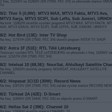
Z freq. 11224/V na 11260/V (SR 27500, FEC 2/3) se přesunula stanice OMU
TV
9/2: Thor 5 (0,8W): MTV3 MAX, MTV3 Fakta, MTV3 Ava,
MTV3 Sarja, MTV3 SCIFI, Sub Leffa, Sub Juniori, URHOt
Na kmit. 11862/H skončilo vysílání programů MTV3 MAX, MTV3 FAKTA, M
AVA, MTV3 SARJA, MTV3 SCIFI, SUB LEFFA, SUB JUNIORI, URHOTV
8/2: Hot Bird (13E): Inter TV Shop
Na freq. 11747/H (SR 27500, FEC 3/4) skončil program INTER TV SHOP
8/2: Astra 1F (51E): RTL Télé Lėtzebuerg
Testovací vysílání RTL TÉLÉ LėTZEBUERG se přesunulo z freq. 11934/V n
kmit. 12167/H (SR 27500, FEC 3/4)
8/2: Intelsat 10 (68,5E): NourSat, Ahlulbayt Satellite Cha
Na freq. 12562/H skončily programy NOURSAT, AHLULBAYT SATELLITE
CHANNEL
6/2: Hispasat 1C/1D (30W): Record News
Na freq. 11972/V (SR 27500, FEC 3/4) začala vysílat stanice RECORD NE
6/2: Türksat 2A (42E): D-Smart
Na freq. 11804/V (SR 24444, FEC 5/6) se objevilo promo D-SMART
6/2: Hellas Sat 2 (39E): Channel 10
Na freq. 12606/H skončila stanice CHANNEL 10