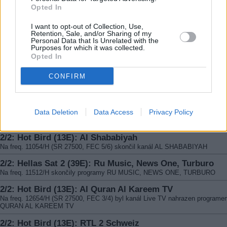
Opted In
Na freq. 11823/H skončila čínská stanice CCTV 4
2/2: Nilesat 101/102 (7W): City 7 TV
I want to opt-out of Collection, Use,
Retention, Sale, and/or Sharing of my
Stanice CITY 7 TV se přesunula na freq. 11977/V (SR 27500, FEC 5/6)
Personal Data that Is Unrelated with the
Purposes for which it was collected.
2/2: Badr 4 (26E): Rawae
Opted In
Na freq. 12284/H (SR 27500, FEC 3/4) opět vysílá stanice RAWAE
CONFIRM
2/2: Sirius 4 (4,8E): Vacanta TV
Na freq. 12265/H (SR 27500, FEC 3/4) opět vysílá FTA stanice VACANTA TV
2/2: Sirius 4 (4,8E): Pogoda TV
Data Deletion
Data Access
Privacy Policy
Na freq. 12073/H (SR 27500, FEC 3/4) začala vysílat ukrajinská stanice P
TV
2/2: Hot Bird (13E): Al Shababiyah
Na freq. 11054/H (SR 27500, FEC 5/6) skončil kanál AL SHABABIYAH
2/2: Hellas Sat 2 (39E): Ru Music, News One, Turburo
Na freq. 11512/H skončily programy RU MUSIC, NEWS ONE, TURBURO
2/2: Hot Bird (13E): Al Quran Al Kareem TV
Na freq. 12654/H (SR 27500, FEC 3/4) byl kanál Live TV nahrazen program
QURAN AL KAREEM TV
2/2: Hot Bird (13E): RTL 2 Schweiz