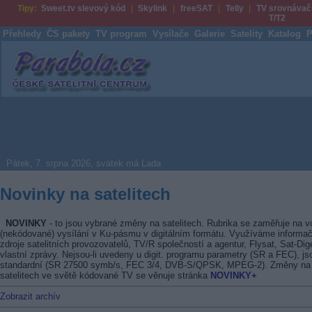
Tipy:
Sweet.tv slevový kód
Skylink
freeSAT
Telly
TV srovnávač
T/T2
Přehledy
ČS pakety
TV program
Vysílače
Galerie
Satelity
Katalog
P
Parabola.cz
Pátek, 7. srpna 2026, svátek má Lada
Novinky na satelitech
NOVINKY
- to jsou vybrané změny na satelitech. Rubrika se zaměřuje na v
(nekódované) vysílání v Ku-pásmu v digitálním formátu. Využíváme informač
zdroje satelitních provozovatelů, TV/R společností a agentur, Flysat, Sat-Dig
vlastní zprávy. Nejsou-li uvedeny u digit. programu parametry (SR a FEC), js
standardní (SR 27500 symb/s, FEC 3/4, DVB-S/QPSK, MPEG-2). Změny na
satelitech ve světě kódované TV se věnuje stránka
NOVINKY+
Zobrazit archív