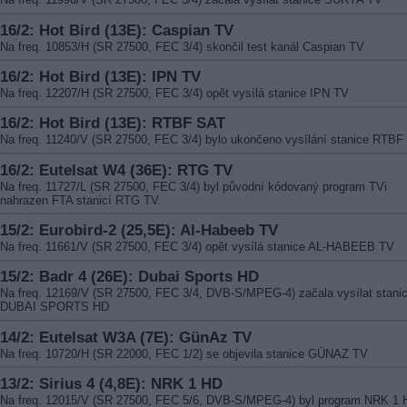
16/2: Hot Bird (13E): Caspian TV
Na freq. 10853/H (SR 27500, FEC 3/4) skončil test kanál Caspian TV
16/2: Hot Bird (13E): IPN TV
Na freq. 12207/H (SR 27500, FEC 3/4) opět vysílá stanice IPN TV
16/2: Hot Bird (13E): RTBF SAT
Na freq. 11240/V (SR 27500, FEC 3/4) bylo ukončeno vysílání stanice RTB
16/2: Eutelsat W4 (36E): RTG TV
Na freq. 11727/L (SR 27500, FEC 3/4) byl původní kódovaný program TVi
nahrazen FTA stanicí RTG TV.
15/2: Eurobird-2 (25,5E): Al-Habeeb TV
Na freq. 11661/V (SR 27500, FEC 3/4) opět vysílá stanice AL-HABEEB TV
15/2: Badr 4 (26E): Dubai Sports HD
Na freq. 12169/V (SR 27500, FEC 3/4, DVB-S/MPEG-4) začala vysílat stani
DUBAI SPORTS HD
14/2: Eutelsat W3A (7E): GünAz TV
Na freq. 10720/H (SR 22000, FEC 1/2) se objevila stanice GÜNAZ TV
13/2: Sirius 4 (4,8E): NRK 1 HD
Na freq. 12015/V (SR 27500, FEC 5/6, DVB-S/MPEG-4) byl program NRK 1