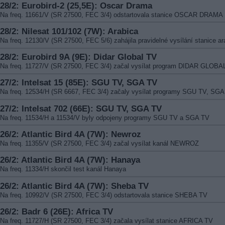
28/2: Eurobird-2 (25,5E): Oscar Drama
Na freq. 11661/V (SR 27500, FEC 3/4) odstartovala stanice OSCAR DRAMA
28/2: Nilesat 101/102 (7W): Arabica
Na freq. 12130/V (SR 27500, FEC 5/6) zahájila pravidelné vysílání stanice ar
28/2: Eurobird 9A (9E): Didar Global TV
Na freq. 11727/V (SR 27500, FEC 3/4) začal vysílat program DIDAR GLOBA
27/2: Intelsat 15 (85E): SGU TV, SGA TV
Na freq. 12534/H (SR 6667, FEC 3/4) začaly vysílat programy SGU TV, SG
27/2: Intelsat 702 (66E): SGU TV, SGA TV
Na freq. 11534/H a 11534/V byly odpojeny programy SGU TV a SGA TV
26/2: Atlantic Bird 4A (7W): Newroz
Na freq. 11355/V (SR 27500, FEC 3/4) začal vysílat kanál NEWROZ
26/2: Atlantic Bird 4A (7W): Hanaya
Na freq. 11334/H skončil test kanál Hanaya
26/2: Atlantic Bird 4A (7W): Sheba TV
Na freq. 10992/V (SR 27500, FEC 3/4) odstartovala stanice SHEBA TV
26/2: Badr 6 (26E): Africa TV
Na freq. 11727/H (SR 27500, FEC 3/4) začala vysílat stanice AFRICA TV