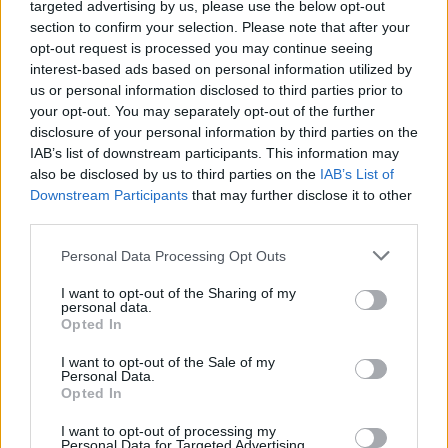
targeted advertising by us, please use the below opt-out
Na freq. 11677/V (SR 18160, FEC 5/6, DVB-S2/8PSK) je v provozu nový dat
section to confirm your selection. Please note that after your
kanál TELESAT (DeEmEx)
opt-out request is processed you may continue seeing
3/2: Astra 2C (31,5E): Luxe TV HD
interest-based ads based on personal information utilized by
Na freq. 12012/V (SR 27500, FEC 9/10, DVB-S2/QPSK) byl uveden do prov
us or personal information disclosed to third parties prior to
multiplex s programem LUXE TV HD (DeEmEx)
your opt-out. You may separately opt-out of the further
3/2: Eurobird-3 (33E): Total TV
disclosure of your personal information by third parties on the
Na freq. 11015/V (SR 27300, FEC 3/4) je v provozu paket TOTAL TV s volně
IAB’s list of downstream participants. This information may
vysílaným programem Spectrum (DeEmEx)
also be disclosed by us to third parties on the
IAB’s List of
3/2: Jamal 201 (90E): Altegro SKY
Downstream Participants
that may further disclose it to other
Datový provider ALTEGRO SKY vysílá na nových parametrech - freq. 11476/
third parties.
9000, FEC 5/6 (DeEmEx)
Personal Data Processing Opt Outs
2/2: Türksat 3A (42E): EL-TR (Kyrgyzstan)
Na freq. 10959/H (SR 2222, FEC 3/4) odstartovala televize EL-TR
I want to opt-out of the Sharing of my
(KYRGYZSTAN)
personal data.
Opted In
2/2: Türksat 2A (42E): World Beauty Channel
Na freq. 11862/H (SR 27500, FEC 5/6) zahájila vysílání stanice WORLD B
I want to opt-out of the Sale of my
CHANNEL
Personal Data.
Opted In
2/2: Eutelsat W2A (10E): Al Jazeera English
Na freq. 11141/H skončil SCPC kanál AL JAZEERA ENGLISH
I want to opt-out of processing my
Personal Data for Targeted Advertising.
2/2: Eurobird 9A (9E): CCTV 4