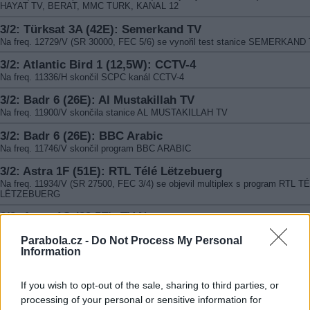
HAYAT TV, BERAT, MMC TURK, KANAL 12
3/2: Türksat 3A (42E): Semerkand TV
Na freq. 12729/V (SR 30000, FEC 5/6) se vynořil test stanice SEMERKAND
3/2: Atlantic Bird 1 (12,5W): CCTV-4
Na freq. 11336/H skončil SCPC kanál CCTV-4
3/2: Badr 6 (26E): Al Mustakillah TV
Na freq. 11900/V skončila stanice AL MUSTAKILLAH TV
3/2: Badr 6 (26E): BBC Arabic
Na freq. 11746/V skončil program BBC ARABIC
3/2: Astra 1F (51E): RTL Télé Lëtzebuerg
Na freq. 11934/V (SR 27500, FEC 3/4) se objevil multiplex s program RTL T
LËTZEBUERG
3/2: Astra 1G (23,5E): TV Nova
Na kmit. 11992/H (SR 27500, FEC 3/4) skončilo pro platformy CS Link a Skyl
Parabola.cz -
Do Not Process My Personal
vysílání stanice TV NOVA. Nyní je zde info karta
Information
3/2: Eurobird 9A (9E): Bollywood HD
Na freq. 11881/V (SR 27500, FEC 2/3, DVB-S2/8PSK) začala testovat stanic
If you wish to opt-out of the sale, sharing to third parties, or
BOLLYWOOD HD
processing of your personal or sensitive information for
3/2: Telstar 11 (37,5W): Telesat