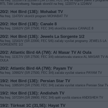
Na freq. 12226/H a 12266/H (SR 27500, FEC 3/4) se objevil paket s progra
RTL Télé Lëtzebuerg. Naopak skončil na freq. 12207/V a 12246/V
20/2: Hot Bird (13E): Mohabat TV
Na freq. 11470/V skončil program MOHABAT TV
20/2: Hot Bird (13E): Canale 8
Na freq. 11662/V (SR 27500, FEC 3/4) skončila stanice CANALE 8
20/2: Hot Bird (13E): Jewels La Sorgente 1/2
Na freq. 11541/V (SR 22000, FEC 5/6) začaly vysílat programy JEWELS LA
SORGENTE 1/2
20/2: Atlantic Bird 4A (7W): Al Masar TV Al Oula
Na freq. 11317/V (SR 27500, FEC 3/4) odstartovala stanice AL MASAR TV A
OULA
20/2: Atlantic Bird 4A (7W): Payam TV
Na freq. 10992/V (SR 27500, FEC 3/4) začala vysílat stanice PAYAM TV
19/2: Hot Bird (13E): Persian Star TV
Na freq. 10853/H (SR 27500, FEC 3/4) začala vysílat stanice Persian Star T
19/2: Hot Bird (13E): Andisheh TV
Na freq. 10723/H (SR 29900, FEC 3/4) opět vysílá stanice ANDISHEH TV
19/2: Türksat 1C (31,5E): Hayat TV