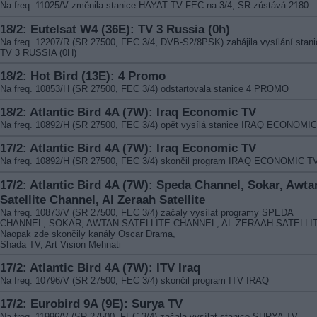
Na freq. 11025/V změnila stanice HAYAT TV FEC na 3/4, SR zůstává 2180
18/2: Eutelsat W4 (36E): TV 3 Russia (0h)
Na freq. 12207/R (SR 27500, FEC 3/4, DVB-S2/8PSK) zahájila vysílání stani
TV 3 RUSSIA (0H)
18/2: Hot Bird (13E): 4 Promo
Na freq. 10853/H (SR 27500, FEC 3/4) odstartovala stanice 4 PROMO
18/2: Atlantic Bird 4A (7W): Iraq Economic TV
Na freq. 10892/H (SR 27500, FEC 3/4) opět vysílá stanice IRAQ ECONOMI
17/2: Atlantic Bird 4A (7W): Iraq Economic TV
Na freq. 10892/H (SR 27500, FEC 3/4) skončil program IRAQ ECONOMIC T
17/2: Atlantic Bird 4A (7W): Speda Channel, Sokar, Awta
Satellite Channel, Al Zeraah Satellite
Na freq. 10873/V (SR 27500, FEC 3/4) začaly vysílat programy SPEDA
CHANNEL, SOKAR, AWTAN SATELLITE CHANNEL, AL ZERAAH SATELLIT
Naopak zde skončily kanály Oscar Drama,
Shada TV, Art Vision Mehnati
17/2: Atlantic Bird 4A (7W): ITV Iraq
Na freq. 10796/V (SR 27500, FEC 3/4) skončil program ITV IRAQ
17/2: Eurobird 9A (9E): Surya TV
Na freq. 11996/V (SR 27500, FEC 3/4) začala vysílat stanice SURYA TV