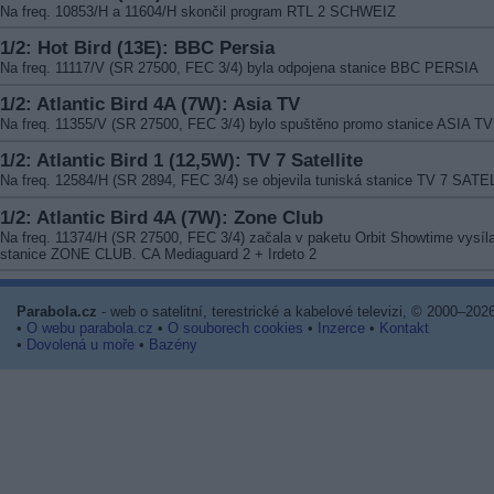
Na freq. 10853/H a 11604/H skončil program RTL 2 SCHWEIZ
1/2: Hot Bird (13E): BBC Persia
Na freq. 11117/V (SR 27500, FEC 3/4) byla odpojena stanice BBC PERSIA
1/2: Atlantic Bird 4A (7W): Asia TV
Na freq. 11355/V (SR 27500, FEC 3/4) bylo spuštěno promo stanice ASIA TV
1/2: Atlantic Bird 1 (12,5W): TV 7 Satellite
Na freq. 12584/H (SR 2894, FEC 3/4) se objevila tuniská stanice TV 7 SAT
1/2: Atlantic Bird 4A (7W): Zone Club
Na freq. 11374/H (SR 27500, FEC 3/4) začala v paketu Orbit Showtime vysíla
stanice ZONE CLUB. CA Mediaguard 2 + Irdeto 2
Parabola.cz
- web o satelitní, terestrické a kabelové televizi, © 2000–202
•
O webu parabola.cz
•
O souborech cookies
•
Inzerce
•
Kontakt
•
Dovolená u moře
•
Bazény