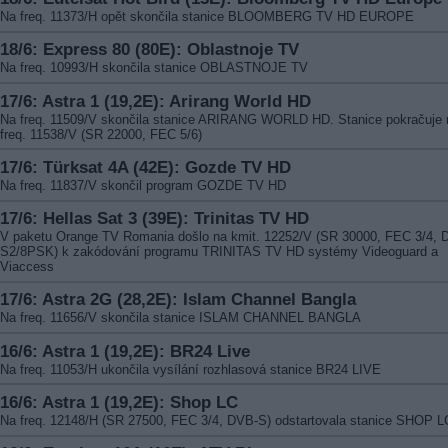
Na freq. 11373/H opět skončila stanice BLOOMBERG TV HD EUROPE
18/6: Express 80 (80E): Oblastnoje TV
Na freq. 10993/H skončila stanice OBLASTNOJE TV
17/6: Astra 1 (19,2E): Arirang World HD
Na freq. 11509/V skončila stanice ARIRANG WORLD HD. Stanice pokračuje 
freq. 11538/V (SR 22000, FEC 5/6)
17/6: Türksat 4A (42E): Gozde TV HD
Na freq. 11837/V skončil program GOZDE TV HD
17/6: Hellas Sat 3 (39E): Trinitas TV HD
V paketu Orange TV Romania došlo na kmit. 12252/V (SR 30000, FEC 3/4, 
S2/8PSK) k zakódování programu TRINITAS TV HD systémy Videoguard a
Viaccess
17/6: Astra 2G (28,2E): Islam Channel Bangla
Na freq. 11656/V skončila stanice ISLAM CHANNEL BANGLA
16/6: Astra 1 (19,2E): BR24 Live
Na freq. 11053/H ukončila vysílání rozhlasová stanice BR24 LIVE
16/6: Astra 1 (19,2E): Shop LC
Na freq. 12148/H (SR 27500, FEC 3/4, DVB-S) odstartovala stanice SHOP L