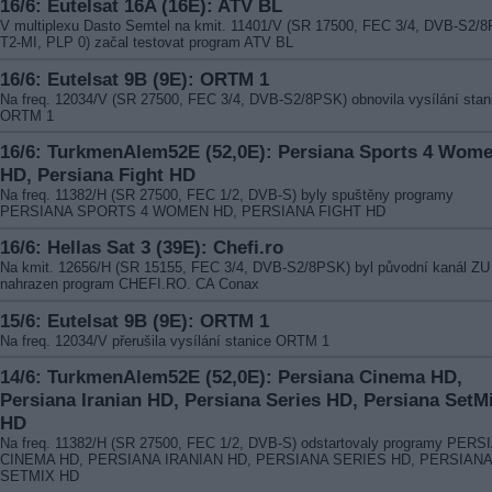
16/6: Eutelsat 16A (16E): ATV BL
V multiplexu Dasto Semtel na kmit. 11401/V (SR 17500, FEC 3/4, DVB-S2/
T2-MI, PLP 0) začal testovat program ATV BL
16/6: Eutelsat 9B (9E): ORTM 1
Na freq. 12034/V (SR 27500, FEC 3/4, DVB-S2/8PSK) obnovila vysílání stan
ORTM 1
16/6: TurkmenAlem52E (52,0E): Persiana Sports 4 Wom
HD, Persiana Fight HD
Na freq. 11382/H (SR 27500, FEC 1/2, DVB-S) byly spuštěny programy
PERSIANA SPORTS 4 WOMEN HD, PERSIANA FIGHT HD
16/6: Hellas Sat 3 (39E): Chefi.ro
Na kmit. 12656/H (SR 15155, FEC 3/4, DVB-S2/8PSK) byl původní kanál ZU
nahrazen program CHEFI.RO. CA Conax
15/6: Eutelsat 9B (9E): ORTM 1
Na freq. 12034/V přerušila vysílání stanice ORTM 1
14/6: TurkmenAlem52E (52,0E): Persiana Cinema HD,
Persiana Iranian HD, Persiana Series HD, Persiana SetM
HD
Na freq. 11382/H (SR 27500, FEC 1/2, DVB-S) odstartovaly programy PERS
CINEMA HD, PERSIANA IRANIAN HD, PERSIANA SERIES HD, PERSIANA
SETMIX HD