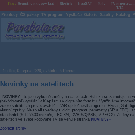
Tipy:
Sweet.tv slevový kód
Skylink
freeSAT
Telly
TV srovnávač
T/T2
Přehledy
ČS pakety
TV program
Vysílače
Galerie
Satelity
Katalog
P
Parabola.cz
Neděle, 9. srpna 2026, svátek má Roman
Novinky na satelitech
NOVINKY
- to jsou vybrané změny na satelitech. Rubrika se zaměřuje na v
(nekódované) vysílání v Ku-pásmu v digitálním formátu. Využíváme informač
zdroje satelitních provozovatelů, TV/R společností a agentur, Flysat, Sat-Dig
vlastní zprávy. Nejsou-li uvedeny u digit. programu parametry (SR a FEC), js
standardní (SR 27500 symb/s, FEC 3/4, DVB-S/QPSK, MPEG-2). Změny na
satelitech ve světě kódované TV se věnuje stránka
NOVINKY+
Zobrazit archív