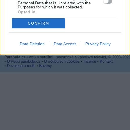
Personal Data that Is Unrelated with the
BELSAT TV
Purposes for which it was collected.
Opted In
1/6: Eutelsat Hot Bird (13E): Greater Love HD
Na freq. 10727/H (SR 30000, FEC 3/4, DVB-S2/8PSK) odstartoval FTA prog
GREATER LOVE HD
CONFIRM
1/6: Eutelsat 9B (9E): Télé Congo HD
Na freq. 12034/V (SR 27500, FEC 3/4, DVB-S2/8PSK) začala vysílat stanice
TÉLÉ CONGO HD
Data Deletion
Data Access
Privacy Policy
Parabola.cz
- web o satelitní, terestrické a kabelové televizi, © 2000–202
•
O webu parabola.cz
•
O souborech cookies
•
Inzerce
•
Kontakt
•
Dovolená u moře
•
Bazény