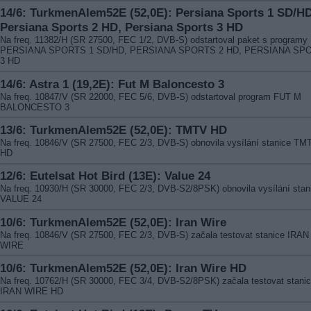
14/6: TurkmenAlem52E (52,0E): Persiana Sports 1 SD/HD
Persiana Sports 2 HD, Persiana Sports 3 HD
Na freq. 11382/H (SR 27500, FEC 1/2, DVB-S) odstartoval paket s programy
PERSIANA SPORTS 1 SD/HD, PERSIANA SPORTS 2 HD, PERSIANA SP
3 HD
14/6: Astra 1 (19,2E): Fut M Baloncesto 3
Na freq. 10847/V (SR 22000, FEC 5/6, DVB-S) odstartoval program FUT M
BALONCESTO 3
13/6: TurkmenAlem52E (52,0E): TMTV HD
Na freq. 10846/V (SR 27500, FEC 2/3, DVB-S) obnovila vysílání stanice TM
HD
12/6: Eutelsat Hot Bird (13E): Value 24
Na freq. 10930/H (SR 30000, FEC 2/3, DVB-S2/8PSK) obnovila vysílání stan
VALUE 24
10/6: TurkmenAlem52E (52,0E): Iran Wire
Na freq. 10846/V (SR 27500, FEC 2/3, DVB-S) začala testovat stanice IRAN
WIRE
10/6: TurkmenAlem52E (52,0E): Iran Wire HD
Na freq. 10762/H (SR 30000, FEC 3/4, DVB-S2/8PSK) začala testovat stani
IRAN WIRE HD