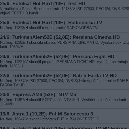
25/6: Eutelsat Hot Bird (13E): test HD
V multiplexu Polsat Box se na kmit. 12188/V (SR 27500, FEC 3/4, DVB-S2/
objevil TEST HD kanál
25/6: Eutelsat Hot Bird (13E): Radionorba TV
Na freq. 11373/H skončil test po stanici RADIONORBA TV
24/6: TurkmenAlem52E (52,0E): Persiana Cinema HD
Na freq. 11382/H skončila stanice PERSIANA CINEMA HD. Vysílání pokraču
kmit. 10804/H
24/6: TurkmenAlem52E (52,0E): Persiana Fight HD
Na freq. 11221/V skončil program PERSIANA FIGHT HD. Vysílání pokračuje
kmit. 11382/H
22/6: TurkmenAlem52E (52,0E): Rah-e-Farda TV HD
Na freq. 10887/V (SR 27500, FEC 3/4, DVB-S) byla spuštěna stanice RAH-E
FARDA TV HD
20/6: Express AM6 (53E): NTV Mir
Na freq. 11457/H skončil SCPC kanál NTV MIR. Vysílání pokračuje na kmit.
11644/H
19/6: Astra 1 (19,2E): Fut M Baloncesto 3
Na freq. 10847/V skončil program FUT M BALONCESTO 3
18/6: Eutelsat Hot Bird (13E): Bloomberg TV HD Europe