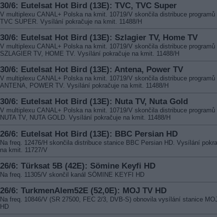
30/6: Eutelsat Hot Bird (13E): TVC, TVC Super
V multiplexu CANAL+ Polska na kmit. 10719/V skončila distribuce programů
TVC SUPER. Vysílání pokračuje na kmit. 11488/H
30/6: Eutelsat Hot Bird (13E): Szlagier TV, Home TV
V multiplexu CANAL+ Polska na kmit. 10719/V skončila distribuce programů
SZLAGIER TV, HOME TV. Vysílání pokračuje na kmit. 11488/H
30/6: Eutelsat Hot Bird (13E): Antena, Power TV
V multiplexu CANAL+ Polska na kmit. 10719/V skončila distribuce programů
ANTENA, POWER TV. Vysílání pokračuje na kmit. 11488/H
30/6: Eutelsat Hot Bird (13E): Nuta TV, Nuta Gold
V multiplexu CANAL+ Polska na kmit. 10719/V skončila distribuce programů
NUTA TV, NUTA GOLD. Vysílání pokračuje na kmit. 11488/H
26/6: Eutelsat Hot Bird (13E): BBC Persian HD
Na freq. 12476/H skončila distribuce stanice BBC Persian HD. Vysílání pokr
na kmit. 11727/V
26/6: Türksat 5B (42E): Sömine Keyfi HD
Na freq. 11305/V skončil kanál SÖMINE KEYFI HD
26/6: TurkmenAlem52E (52,0E): MOJ TV HD
Na freq. 10846/V (SR 27500, FEC 2/3, DVB-S) obnovila vysílání stanice MO
HD