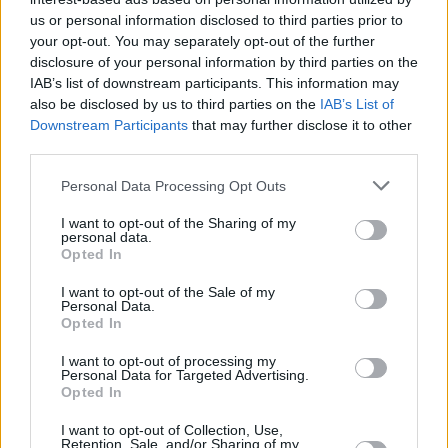
kmit. 12520/V
us or personal information disclosed to third parties prior to
2/6: Eutelsat Hot Bird (13E): Euronews HD
your opt-out. You may separately opt-out of the further
Na freq. 11566/H skončila stanice EURONEWS HD. Vysílání bylo přesunuto 
disclosure of your personal information by third parties on the
kmit. 12520/V
IAB’s list of downstream participants. This information may
also be disclosed by us to third parties on the
IAB’s List of
2/6: Eutelsat 9B (9E): Euronews Russia
Downstream Participants
that may further disclose it to other
Na freq. 11996/V skončila stanice EURONEWS RUSSIA. Vysílání pokračuje
kmit. 11823/H
third parties.
1/6: Badr 7 (26E): MBC Mood HD
Personal Data Processing Opt Outs
Na freq. 11270/V (SR 27500, FEC 5/6, DVB-S) byla spuštěna stanice MBC
HD
I want to opt-out of the Sharing of my
personal data.
1/6: Astra 1 (19,2E): HSE Trend HD
Opted In
Na kmit. 10964/H (SR 22000, FEC 2/3, DVB-S2/8PSK) skončil program Chan
21 HD. Na její pozici se objevila stanice HSE TREND HD
I want to opt-out of the Sale of my
Personal Data.
1/6: Astra 1 (19,2E): Channel 21
Opted In
Na kmit. 12148/H skončil program CHANNEL 21. Na jeho místě je nyní info k
1/6: Eutelsat Hot Bird (13E): TVP World HD
I want to opt-out of processing my
Personal Data for Targeted Advertising.
Na freq. 10930/H (SR 30000, FEC 2/3, DVB-S2/8PSK) zahájila vysílání stani
Opted In
TVP World HD
1/6: Eutelsat Hot Bird (13E): Belsat TV
I want to opt-out of Collection, Use,
Retention, Sale, and/or Sharing of my
Na freq. 10949/V (SR 27500, FEC 2/3, DVB-S2/8PSK) začala vysílat stanice