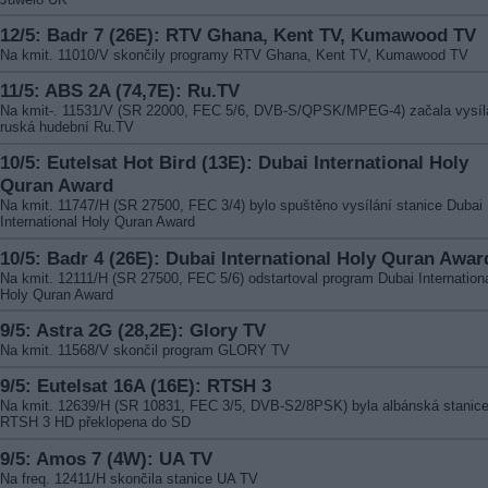
12/5: Badr 7 (26E): RTV Ghana, Kent TV, Kumawood TV
Na kmit. 11010/V skončily programy RTV Ghana, Kent TV, Kumawood TV
11/5: ABS 2A (74,7E): Ru.TV
Na kmit-. 11531/V (SR 22000, FEC 5/6, DVB-S/QPSK/MPEG-4) začala vysíl
ruská hudební Ru.TV
10/5: Eutelsat Hot Bird (13E): Dubai International Holy
Quran Award
Na kmit. 11747/H (SR 27500, FEC 3/4) bylo spuštěno vysílání stanice Dubai
International Holy Quran Award
10/5: Badr 4 (26E): Dubai International Holy Quran Awar
Na kmit. 12111/H (SR 27500, FEC 5/6) odstartoval program Dubai Internation
Holy Quran Award
9/5: Astra 2G (28,2E): Glory TV
Na kmit. 11568/V skončil program GLORY TV
9/5: Eutelsat 16A (16E): RTSH 3
Na kmit. 12639/H (SR 10831, FEC 3/5, DVB-S2/8PSK) byla albánská stanic
RTSH 3 HD překlopena do SD
9/5: Amos 7 (4W): UA TV
Na freq. 12411/H skončila stanice UA TV