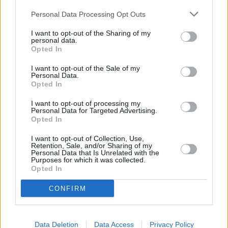
Personal Data Processing Opt Outs
3/5: Eutelsat Hot Bird (13E): Zoe Plus
Na kmit. 11727/V (SR 27500, FEC 3/4) začala vysílat stanice ZOE PLUS
I want to opt-out of the Sharing of my
personal data.
2/5: Badr 4 (26E): Alalamia (University of Africa)
Opted In
Na kmit. 12034/H skončil program ALALAMIA (UNIVERSITY OF AFRICA)
2/5: Eutelsat Hot Bird (13E): Adiss TV, Al Waad Channel,
I want to opt-out of the Sale of my
Personal Data.
Angel TV, El Sharq, South TV
Opted In
Na kmit. 10815/H skončily programy ADISS TV, AL WAAD CHANNEL, ANGE
EL SHARQ, SOUTH TV
I want to opt-out of processing my
Personal Data for Targeted Advertising.
1/5: Eutelsat 12 West B (12,5W): Canale 232
Opted In
Na kmit. 12638/H (SR 13980, FEC 3/5, DVB-S2/8PSK) odstartoval program
Canale 232
I want to opt-out of Collection, Use,
1/5: Amos 3 (4W): Inter
Retention, Sale, and/or Sharing of my
Personal Data that Is Unrelated with the
Na kmit. 11140/H skončil kanál INTER
Purposes for which it was collected.
Opted In
1/5: Amos 3 (4W): NTN
Na kmit. 11140/H skončil program NTN
CONFIRM
Parabola.cz
- web o satelitní, terestrické a kabelové televizi, © 2000–202
•
O webu parabola.cz
•
O souborech cookies
•
Inzerce
•
Kontakt
•
Dovolená u moře
•
Bazény
Data Deletion
Data Access
Privacy Policy