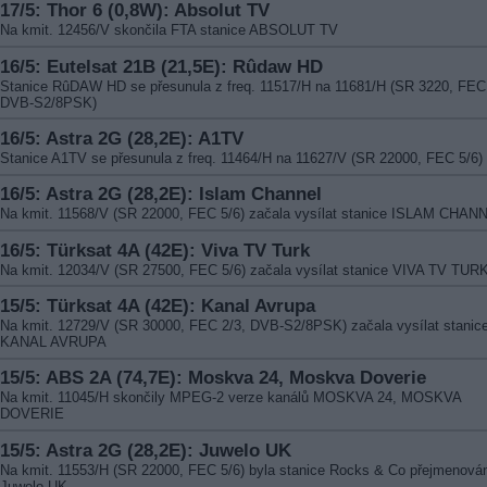
17/5: Thor 6 (0,8W): Absolut TV
Na kmit. 12456/V skončila FTA stanice ABSOLUT TV
16/5: Eutelsat 21B (21,5E): Rûdaw HD
Stanice RûDAW HD se přesunula z freq. 11517/H na 11681/H (SR 3220, FEC 
DVB-S2/8PSK)
16/5: Astra 2G (28,2E): A1TV
Stanice A1TV se přesunula z freq. 11464/H na 11627/V (SR 22000, FEC 5/6)
16/5: Astra 2G (28,2E): Islam Channel
Na kmit. 11568/V (SR 22000, FEC 5/6) začala vysílat stanice ISLAM CHAN
16/5: Türksat 4A (42E): Viva TV Turk
Na kmit. 12034/V (SR 27500, FEC 5/6) začala vysílat stanice VIVA TV TUR
15/5: Türksat 4A (42E): Kanal Avrupa
Na kmit. 12729/V (SR 30000, FEC 2/3, DVB-S2/8PSK) začala vysílat stanic
KANAL AVRUPA
15/5: ABS 2A (74,7E): Moskva 24, Moskva Doverie
Na kmit. 11045/H skončily MPEG-2 verze kanálů MOSKVA 24, MOSKVA
DOVERIE
15/5: Astra 2G (28,2E): Juwelo UK
Na kmit. 11553/H (SR 22000, FEC 5/6) byla stanice Rocks & Co přejmenová
Juwelo UK