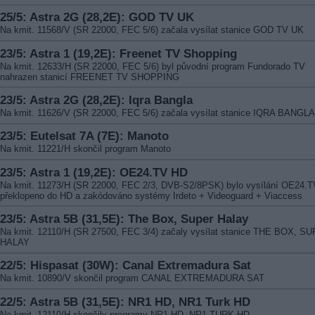
25/5: Astra 2G (28,2E): GOD TV UK
Na kmit. 11568/V (SR 22000, FEC 5/6) začala vysílat stanice GOD TV UK
23/5: Astra 1 (19,2E): Freenet TV Shopping
Na kmit. 12633/H (SR 22000, FEC 5/6) byl původní program Fundorado TV
nahrazen stanicí FREENET TV SHOPPING
23/5: Astra 2G (28,2E): Iqra Bangla
Na kmit. 11626/V (SR 22000, FEC 5/6) začala vysílat stanice IQRA BANGLA
23/5: Eutelsat 7A (7E): Manoto
Na kmit. 11221/H skončil program Manoto
23/5: Astra 1 (19,2E): OE24.TV HD
Na kmit. 11273/H (SR 22000, FEC 2/3, DVB-S2/8PSK) bylo vysílání OE24.T
překlopeno do HD a zakódováno systémy Irdeto + Videoguard + Viaccess
23/5: Astra 5B (31,5E): The Box, Super Halay
Na kmit. 12110/H (SR 27500, FEC 3/4) začaly vysílat stanice THE BOX, S
HALAY
22/5: Hispasat (30W): Canal Extremadura Sat
Na kmit. 10890/V skončil program CANAL EXTREMADURA SAT
22/5: Astra 5B (31,5E): NR1 HD, NR1 Turk HD
Na kmit. 12110/H skončily programy NR1 HD, NR1 TURK HD