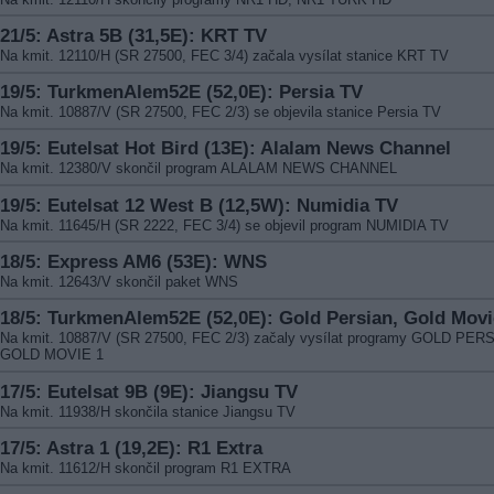
21/5: Astra 5B (31,5E): KRT TV
Na kmit. 12110/H (SR 27500, FEC 3/4) začala vysílat stanice KRT TV
19/5: TurkmenAlem52E (52,0E): Persia TV
Na kmit. 10887/V (SR 27500, FEC 2/3) se objevila stanice Persia TV
19/5: Eutelsat Hot Bird (13E): Alalam News Channel
Na kmit. 12380/V skončil program ALALAM NEWS CHANNEL
19/5: Eutelsat 12 West B (12,5W): Numidia TV
Na kmit. 11645/H (SR 2222, FEC 3/4) se objevil program NUMIDIA TV
18/5: Express AM6 (53E): WNS
Na kmit. 12643/V skončil paket WNS
18/5: TurkmenAlem52E (52,0E): Gold Persian, Gold Movi
Na kmit. 10887/V (SR 27500, FEC 2/3) začaly vysílat programy GOLD PER
GOLD MOVIE 1
17/5: Eutelsat 9B (9E): Jiangsu TV
Na kmit. 11938/H skončila stanice Jiangsu TV
17/5: Astra 1 (19,2E): R1 Extra
Na kmit. 11612/H skončil program R1 EXTRA