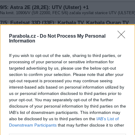
9/5: Astra 2E (28,2E): UTV (Ulster) +1
Na kmit. 10906/V (SR 22000, FEC 5/6) začala vysílat stanice UTV (ULSTER
7/5: Eutelsat 33D (33E): Karbala TV, Karbala Quran TV
Na kmit. 12656/H (SR 2596, FEC 3/4, DVB-S2/8PSK) se objevil paket s pro
KARBALA TV, KARBALA QURAN TV
Parabola.cz -
Do Not Process My Personal
Information
5/5: Thor 6 (0,8W): Romania TV
Na kmit. 12092/H (SR 28000, FEC 7/8) se objevil FTA kanál ROMANIA TV
If you wish to opt-out of the sale, sharing to third parties, or
5/5: Thor 6 (0,8W): Credo TV, Publica TV
processing of your personal or sensitive information for
Na kmit. 11747/H (SR 27500, FEC 5/6) začaly vysílat FTA programy CREDO
targeted advertising by us, please use the below opt-out
PUBLICA TV
section to confirm your selection. Please note that after your
4/5: Astra 5B (31,5E): UcanKus TV
opt-out request is processed you may continue seeing
Na freq. 12110/H (SR 27500, FEC 3/4) bylo spuštěno vysílání stanice UCA
interest-based ads based on personal information utilized by
TV
us or personal information disclosed to third parties prior to
4/5: Astra 5B (31,5E): 1AN TV
your opt-out. You may separately opt-out of the further
Na kmit. 12110/H (SR 27500, FEC 3/4) odstartoval kanál 1AN TV
disclosure of your personal information by third parties on the
IAB’s list of downstream participants. This information may
4/5: Eutelsat 7B (7E): Earth HD
also be disclosed by us to third parties on the
IAB’s List of
Na kmit. 11304/H skončil program EARTH HD
Downstream Participants
that may further disclose it to other
3/5: Astra 2G (28,2E): KTV
third parties.
Z freq. 11553H na 11083/H (SR 22000, FEC 5/6) se přesunula stanice KTV