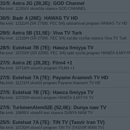
31/5: Astra 2G (28,2E): GOD Channel
Na kmit. 11265/V skončila stanice GOD CHANNEL
30/5: Badr 4 (26E): HAWAS TV HD
Na kmit. 12111/H (SR 27500, FEC 5/6) odstartoval program HAWAS TV HD
29/5: Astra 5B (31,5E): Viva TV Turk
Na kmit. 12110/H (SR 27500, FEC 3/4) začala vysílat stanice Viva TV Turk
28/5: Eutelsat 7B (7E): Hawza Ilmiyya TV
Na kmit. 10720/H (SR 22000, FEC 3/4) opět vysílá program HAWZA ILMIYY
27/5: Astra 2E (28,2E): Film4 +1
Na kmit. 10714/H skončil program FILM4 +1
27/5: Eutelsat 7A (7E): Payame Aramesh TV HD
Na kmit. 11221/H skončil program Payame Aramesh TV HD
27/5: Eutelsat 7B (7E): Hawza Ilmiyya TV
Na kmit. 10720/H skončil program HAWZA ILMIYYA TV
27/5: TurkmenAlem52E (52,0E): Dunya naw TV
Na kmit. 10845/V skončil test stanice DUNYA NAW TV
25/5: Eutelsat 7A (7E): TIN TV (Tasvir Iran TV)
Na kmit. 10720/H skončil program TIN TV (TASVIR IRAN TV)