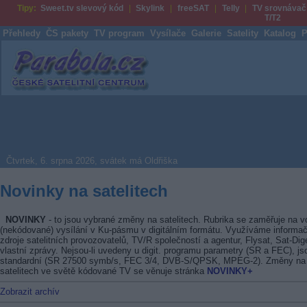
Tipy:
Sweet.tv slevový kód
Skylink
freeSAT
Telly
TV srovnávač
T/T2
Přehledy
ČS pakety
TV program
Vysílače
Galerie
Satelity
Katalog
P
Parabola.cz
Čtvrtek, 6. srpna 2026, svátek má Oldřiška
Novinky na satelitech
NOVINKY
- to jsou vybrané změny na satelitech. Rubrika se zaměřuje na v
(nekódované) vysílání v Ku-pásmu v digitálním formátu. Využíváme informač
zdroje satelitních provozovatelů, TV/R společností a agentur, Flysat, Sat-Dig
vlastní zprávy. Nejsou-li uvedeny u digit. programu parametry (SR a FEC), js
standardní (SR 27500 symb/s, FEC 3/4, DVB-S/QPSK, MPEG-2). Změny na
satelitech ve světě kódované TV se věnuje stránka
NOVINKY+
Zobrazit archív